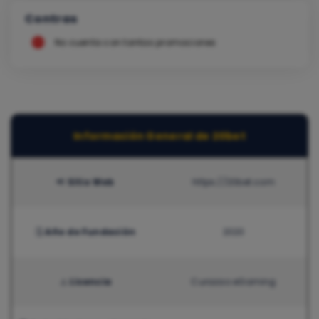
Contras
No cuenta con tantas promociones
Información General de 20bet
📢
Sitio Web
https://20bet.com
🗓️
Año de Fundación
2020
⚠️
Licencia
Curazao eGaming