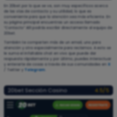
En 20bet por lo que se ve, son muy específicos acerca
de las vías de contacto y su utilidad, lo que es
conveniente para que la atención sea más eficiente. En
su página principal encuentras un acceso llamado
“Contacto” Allí podrás escribir directamente al equipo de
20bet.
También te comparten más de un email, uno para
atención y otro especialmente para reclamos. A esto se
le suma el infaltable chat en vivo que puede dar
respuesta rápidamente y por último, puedes interactuar
y enterarte de cosas a través de sus comunidades en
X
/ Twitter y
Telegram
.
20bet Sección Casino
4.5/5