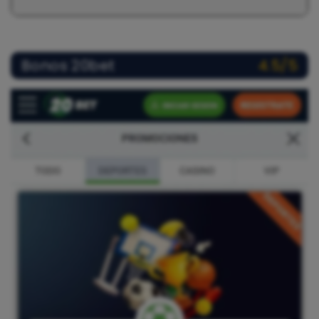
Bonos 20bet
4.5/5