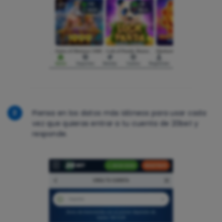
2
Piensa en los datos más idóneos para usar cada
vez que quieras entrar a tu cuenta de 20bet y
responde.