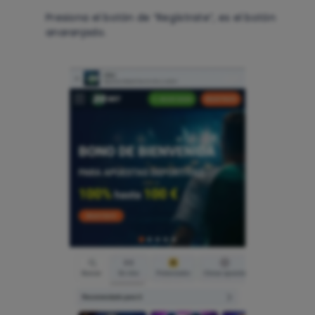
Presiona el botón de “Regístrate”, es el botón
anaranjado.