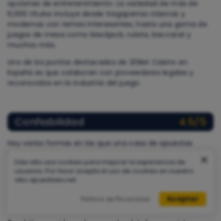
opciones de entretenimiento. La variedad de más de
6,000 títulos incluye desde tragaperras clásicas y
modernas con temas interesantes, hasta una gama de
juegos de mesa como blackjack, ruleta, baccarat y
muchos más.
Uno de los puntos destacados de 20Bet Casino en
España es que colaboran con proveedores legales y
reconocidos en la industria del juego.
Confiabilidad
4.5/5
Hay varias formas en las que una casa de apuestas
puede ganarse la confianza de sus usuarios, en primer
Este sitio usa cookies para mejorar la experiencia de
lugar debe estar la legalidad, algo con lo que 20bet
usuarios. Por favor acepta el uso de cookies en nuestro
cumple a cabalidad a través de sus licencias
sitio apuestaes.net.
internacionales. Sin embargo, hay otras indicadores de
que este sitio es seguro, debemos mencionar su sistema
Aceptar
Política de Privacidad
de encriptación y verificación.