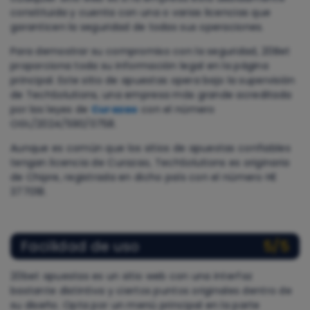
constituida y cuenta con una o varias licencias que
garanticen la seguridad de todas sus operaciones.
Para demostrar su compromiso con la seguridad, 20Bet
proporciona toda su información legal en la página
principal. Este sitio de apuestas opera bajo la supervisión
de TechSolutions, una empresa más grande acreditada
por las leyes de
Curazao
con el número
OGL/2024/590/0758.
Aunque es común que los sitios de apuestas confiables
tengan licencia de Curazao, TechSolutions es originaria
de Chipre, registrada en dicho país con el número HE
377018.
Facilidad de uso
5/5
20bet apuestas es un sitio web con una interfaz
bastante distintiva y ciertos puntos originales dentro de
su diseño. Opta por un menú principal en la parte