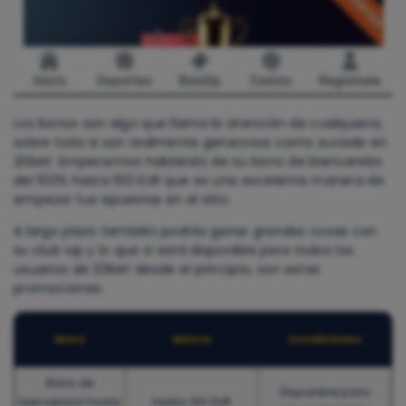
Los bonos son algo que llama la atención de cualquiera,
sobre todo si son realmente generosos como sucede en
20bet. Empecemos hablando de su bono de bienvenida
del 100% hasta 100 EUR que es una excelente manera de
empezar tus apuestas en el sitio.
A largo plazo también podrás ganar grandes cosas con
su club vip y lo que sí está disponible para todos los
usuarios de 20bet desde el principio, son estas
promociones:
Bono
Monto
Condiciones
Bono de
Disponible para
bienvenida hasta
Hasta 100 EUR