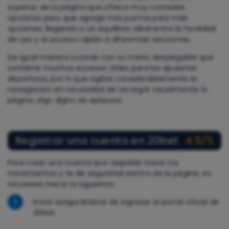
superior de la página que ofrece muy contadas
opciones pero que agrega tres puntos para más
opciones, llegando a un equilibrio ideal entre la facilidad
de uso y el acceso rápido a diferentes secciones.
De igual manera sucede con su menú desplegable que
contiene muchos accesos útiles para las apuestas
deportivas, por lo que agiliza considerablemente la
navegación sin necesidad de recargar visualmente la
página, algo digno de aplausos.
Registrar una cuenta en 20bet
4.5/5
Para crear una cuenta que respalda todos tus
movimientos y te dé seguridad dentro de la página, es
necesario hacer lo siguiente:
1
Inicia asegurándote de ingresar al portal oficial de
20bet.