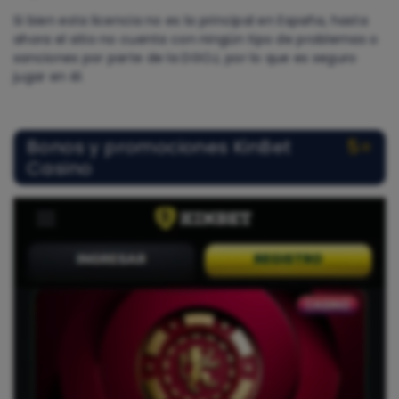
Si bien esta licencia no es la principal en España, hasta
ahora el sitio no cuenta con ningún tipo de problemas o
sanciones por parte de la DGOJ, por lo que es seguro
jugar en él.
Bonos y promociones KinBet
5⭐️
Casino