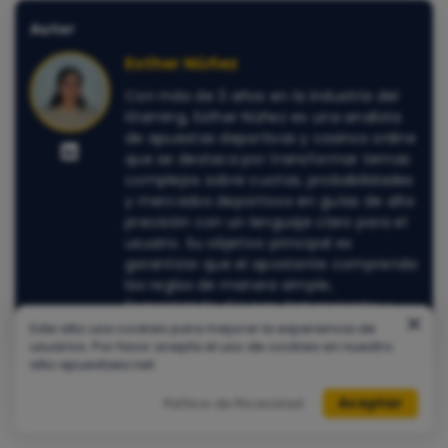
Autor
Esther Núñez
Con más de 3 años en la industria del
iGaming, Esther Núñez es una analista
de apuestas deportivas y casinos online
que se destaca por transformar temas
complejos sobre cuotas, probabilidades
y mercados deportivos en guías de alta
precisión con un lenguaje claro para el
usuario. Su objetivo principal es
garantizar que el apostante comprenda
las reglas de manera simple,
fomentando el juego transparente y
seguro.
Este sitio usa cookies para mejorar la experiencia de
usuarios. Por favor acepta el uso de cookies en nuestro
sitio apuestaes.net.
Aceptar
Política de Privacidad