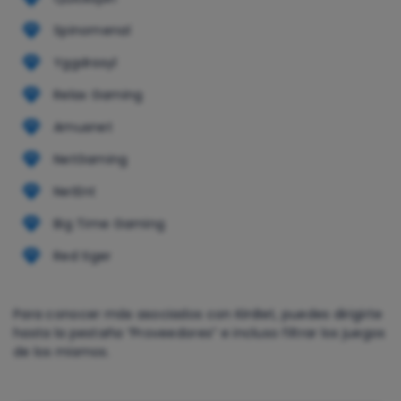
Spinomenal
Yggdrasyl
Relax Gaming
Amusnet
NetGaming
NetEnt
Big Time Gaming
Red tiger
Para conocer más asociados con KinBet, puedes dirigirte
hasta la pestaña “Proveedores” e incluso filtrar los juegos
de los mismos.