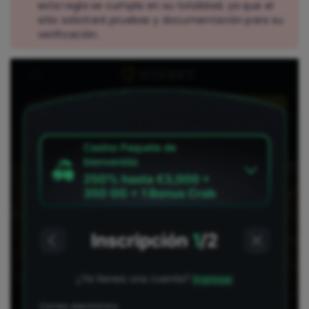
esta regla se cumpla en su totalidad, ya que el
sitio solicitará pruebas y documentación para su
verificación.