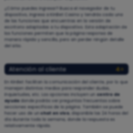
¿Cómo puedes ingresar? Busca el navegador de tu
dispositivo, ingresa a KinBet Casino y tendrás cada una
de las funciones que encuentras en la versión de
escritorio adaptadas a tu dispositivo. Esta adaptación de
las funciones permiten que la página responsa de
manera rápida y sencilla, pero sin perder ningún detalle
del sitio.
Atención al cliente
4⭐️
En KinBet facilitan la comunicación del cliente, por lo que
manejan distintos medios para responder dudas,
inquietudes, etc. Las opciones incluyen un
centro de
ayuda
donde podrás ver preguntas frecuentas sobre
secciones específicas de la página. También se puede
hacer uso de un
chat en vivo
, disponible las 24 horas del
día durante toda la semana, donde la respuesta es
relativamente rápida.