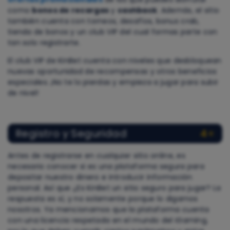
como
bonos de recargas
y
cashback
. Además, el sitio
también cuenta con torneos, desafíos, bonus crab,
tienda de bonos y un club VIP del cual formas parte con
tan solo registrarte.
El club VIP de KinBet cuenta con niveles que desbloquean
nuevas oportunidad de recompensas y otros beneficios
especiales. ¡No te lo pierdas y empieza a jugar para subir
de nivel!
Registro y Seguridad
4⭐️
Antes de registrarse en cualquier sitio online, es
necesario conocer si es una plataforma segura para
depositar nuestro dinero e introducir información
personal. Así que ¿Es KinBet un sitio seguro para jugar? La
respuesta es sí, y no solamente porque lo digamos
nosotros. Ya mencionamos que la plataforma cuenta
con una licencia respetada en el mundo del iGaming,