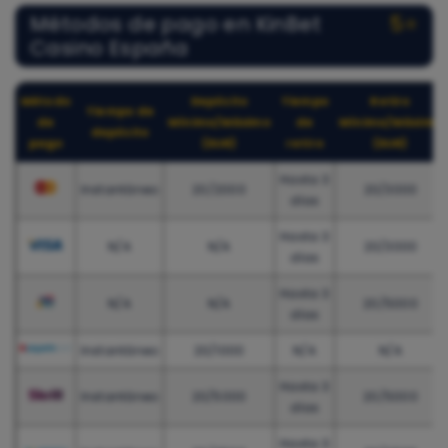
Métodos de pago en KinBet
5⭐️
Casino España
Método
Depósito
Tiempo
Retiro
Tiempo de
de
Mínimo/Máximo
de
M
ínimo/Máximo
depósito
pago
(EUR)
retiro
(EUR)
Hasta 3
Instantáneo
20/2000
20/3000
días
Hasta 3
N/A
N/A
20/3000
días
Hasta 3
N/A
N/A
20/5000
días
Instantáneo
20/1000
N/A
N/A
Hasta 3
Instantáneo
20/5000
20/5000
días
Hasta 3