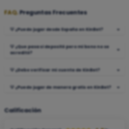
FAQ.
Preguntas Frecuentes
💡 ¿Puedo jugar desde España en KinBet?
💡 ¿Que pasa si deposité pero mi bono no se
acreditó?
💡 ¿Debo verificar mi cuenta de KinBet?
💡 ¿Puedo jugar de manera gratis en KinBet?
Calificación