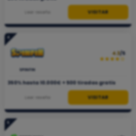
VISITAR
Leer reseña
4
4.3
/5
SPINFIN
350% hasta 10.000€ + 500 tiradas gratis
VISITAR
Leer reseña
5