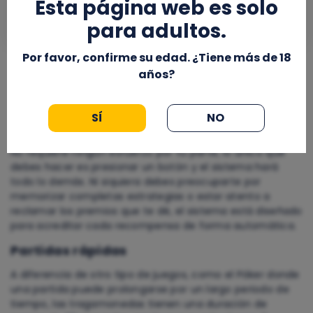
Esta página web es solo
afrontar el reto de apostar con confianza en las
tragaperras.
para adultos.
Por favor, confirme su edad. ¿Tiene más de 18
¿Por qué deberías probar
años?
tragaperras?
SÍ
NO
Simpleza
No requiere ningún esfuerzo por tu parte, lo único que
debes hacer es presionar un botón y el sistema hará
todo lo demás. Ni siquiera debes preocuparte por
memorizar completas estrategias o estar atento a
reclamar los premios que te dé, el sistema está diseñado
para acreditar cada recompensa de forma automática.
Partidas rápidas
A diferencia de otro tipo de juegos, como el Póker donde
una partida puede prolongarse por un largo periodo de
tiempo, las tragamonedas tienen una duración de