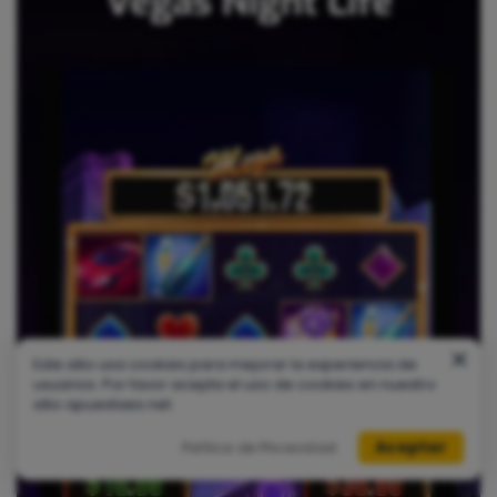
Este sitio usa cookies para mejorar la experiencia de
usuarios. Por favor acepta el uso de cookies en nuestro
sitio apuestaes.net.
Aceptar
Política de Privacidad