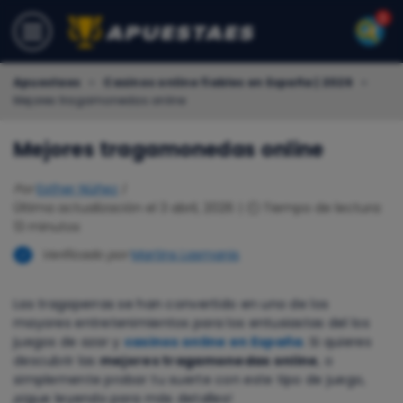
Apuestaes
»
Casinos online fiables en España | 2026
»
Mejores tragamonedas online
Mejores tragamonedas online
Por
Esther Núñez
|
Última actualización el 3 abril, 2026
⏲️ Tiempo de lectura:
13 minutos
Verificado por
Martins Lasmanis
Las tragaperras se han convertido en uno de los
mayores entretenimientos para los entusiastas del los
juegos de azar y
casinos online en España
. Si quieres
descubrir las
mejores tragamonedas online
, o
simplemente probar tu suerte con este tipo de juego,
¡sigue leyendo para más detalles!