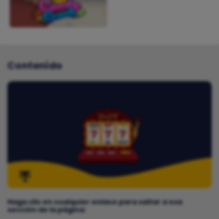
Contenido
Haga clic en cualquier enlace para saltar a esa
sección de la página: