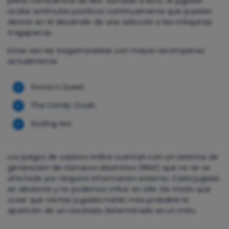
plena consciencia de ello. Sumado a esto, el jugador
recibe estímulos positivos continuamente que pueden
derivar en el desarrollo de una adicción a las máquinas
tragaperras.
Estas son las tragamonedas con mayor recompensa
actualmente:
Gonzo’s Quest.
The Candy Crush.
Sizzling Hot.
Los juegos de casinos online cuentan con un sistema de
generación de números aleatorios (RNG) que no se ve
afectado por ninguna información externa. Cada jugada
es aleatoria y no podemos influir en ella. De modo que
creer que ciertas jugadas harán más probable la
aparición de un resultado determinado es un mito.