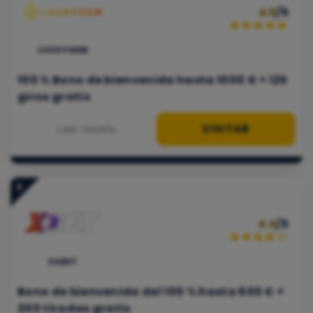
4.5
/5
LUCKYGEM
100 % Bono de bienvenida hasta 1000 € + 125
giros gratis
VISITAR
Leer reseña
3
4.4
/5
3XBET
Bono de bienvenida del 100 % hasta 600 € +
200 tiradas gratis