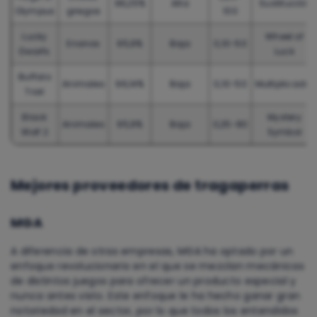
96,25%
Alta
Sustitución
Olympus
griegos
100
Lucky
Wheel of
Enanos
95,9%
Baja
0,10-50
Dwarfs
Luck
Buffalo
Animales
96,14%
Baja
0,10-50
Multiplicador
Trail
Black
Mystery
Animales
95,9%
Baja
0,25-80
Wolf 2
Symbol
Mejores proveedores de tragaperras
MGA
A diferencia de otras empresas, MGA ha optado por un
enfoque revolucionario en el que se mezclan mecánicas
de distintos juegos para ofrecer un producto especial y
nunca antes visto. Este enfoque le ha hecho ganar gran
notoriedad en el sector, por lo que todos los entendidos