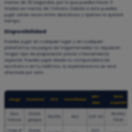
menos de 20 segundos, por lo que puedes hacer 3
tiradas en menos de 1 minuto. Debido a esto puedes
jugar varias veces entre descansos y apenas te quitará
tiempo.
Disponibilidad
Puedes jugar en cualquier lugar y en cualquier
plataforma, los juegos de tragamonedas no requieren
ningún tipo de preparación previa o herramienta
especial. Puedes jugar desde tu computadora de
escritorio o en tu teléfono, la experiencia no se verá
afectada por esto.
Min-
Bono
Juego
Temática
RTP
Volatilidad
Max
especial
Zeus
Dioses
Mystery
96,25%
Alta
0,20-60
Fortune
griegos
Flash
Forge of
Dioses
0,20-