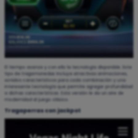
El tiempo avanza y con ello la tecnología disponible. Este
tipo de tragamonedas incluye atractivas animaciones,
sonidos característicos para cada combinación y una
interesante tecnología que permite agregar profundidad
a dichas características. Esta versión le da un aire de
modernidad al juego clásico.
Tragaperras con jackpot