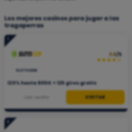
Los mejores casinos para jugar a las
tragaperras
1
3.6
/5
SLOTSGEM
120% hasta 600€ + 125 giros gratis
VISITAR
Leer reseña
2