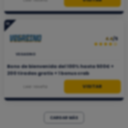
10
4.4
/5
VEGASINO
Bono de bienvenida del 100% hasta 500€ +
200 tiradas gratis + 1 bonus crab
VISITAR
Leer reseña
CARGAR MÁS