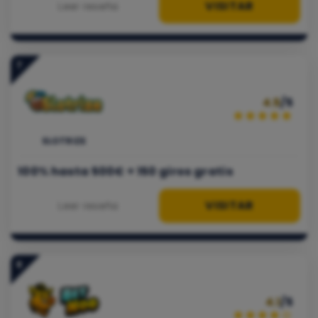
VISITAR
Leer reseña
7
4.5
/5
SLOTRIZE
100% hasta 500€ + 150 giros gratis
VISITAR
Leer reseña
8
4.1
/5