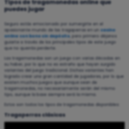
Tipos de tragamonedas online que
puedes jugar
Seguro estás emocionado por sumergirte en el
apasionante mundo de las tragaperras en un
casino
online con bono sin depósito
, pero primero déjanos
guiarte a través de los principales tipos de este juego
que no querrás perderte.
Las tragamonedas son un juego con varias décadas en
su haber, por lo que no es extraño que hayan surgido
variantes del juego tradicional. Dichas variantes han
logrado crear una gran cantidad de jugadores, por lo que
existen muchos juegos que aunque sean de
tragamonedas, no necesariamente serán del mismo
tipo, aunque la base siempre será la misma.
Estos son todos los tipos de tragamonedas disponibles:
Tragaperras clásicas