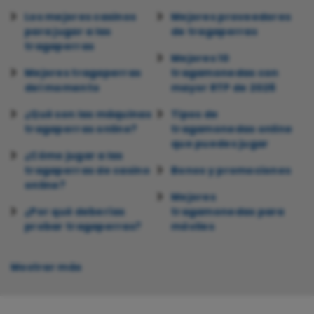
Los mejores casinos
Mejores proveedores
para jugar a las
de tragaperras
tragaperras
Mejores 10
Mejores tragaperras
tragamonedas con
del momento
mayor RTP de 2026
¿Qué son las máquinas
Tipos de
tragaperras online?
tragamonedas online
que puedes jugar
¿Cómo jugar a las
tragaperras de casino
Bonos y promociones
online?
Mejores
¿Por qué deberías
tragamonedas para
probar tragaperras?
móviles
Mostrar más