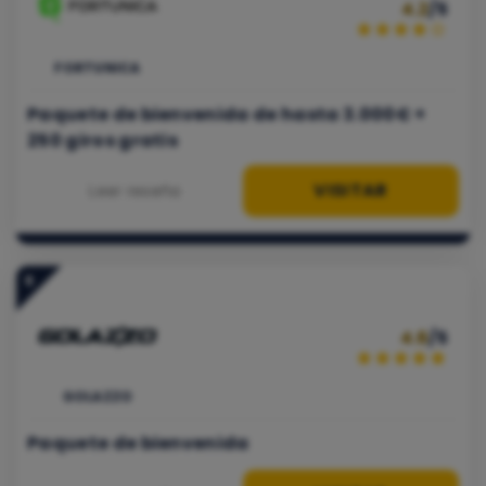
4.2
/5
FORTUNICA
Paquete de bienvenida de hasta 3.000€ +
250 giros gratis
VISITAR
Leer reseña
6
4.6
/5
GOLAZZO
Paquete de bienvenida