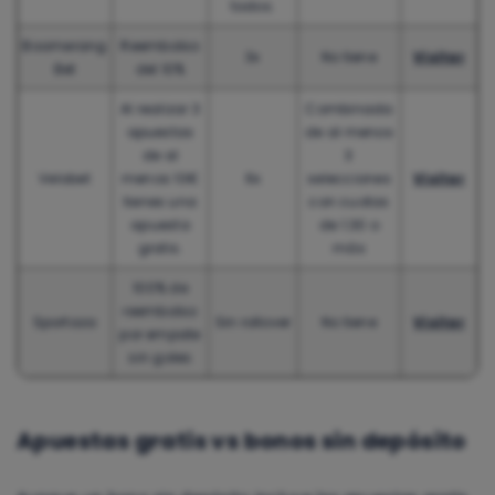
todos.
Boomerang
Reembolso
3x
No tiene
Visitar
Bet
del 10%
Al realizar 3
Combinada
apuestas
de al menos
de al
3
Velobet
menos 10€
6x
selecciones
Visitar
tienes una
con cuotas
apuesta
de 1.30 o
gratis.
más
100% de
reembolso
Sportaza
Sin rollover
No tiene
Visitar
por empate
sin goles
Apuestas gratis vs bonos sin depósito