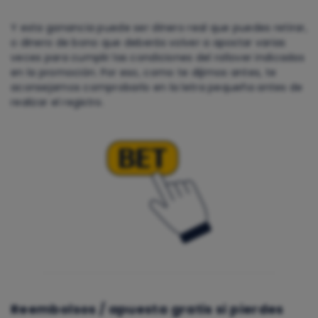
Y esta ganancia puede ser dinero real que puedes retirar,
o dinero de bono que deberás volver a apostar varias
veces para cumplir las condiciones del rollover indicadas
en la promoción. Por eso, como te dijimos antes, te
aconsejamos comprobarlo en la letra pequeña antes de
realizar el registro.
Reembolsos / apuesta gratis si pierdes