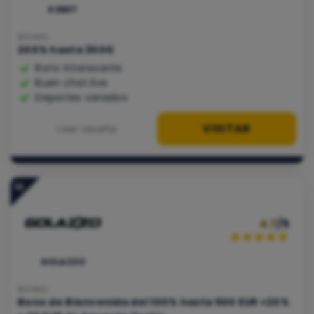
X3BET
BONO:
200% hasta 300€
Bono interesante
Buen chat live
Deportes variados
VISITAR
Leer reseña
10
4.7
/5
GOLAZZO
BONO:
Bono de Bienvenida del 100% hasta 500 EUR +20%