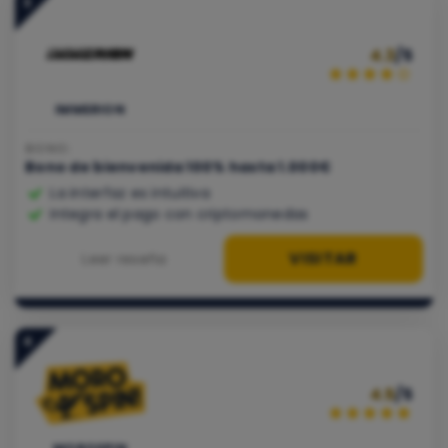
3
4.3
/5
IMMERION
BONO:
Bono de bienvenida 100% hasta 1.000€
La interfaz es intuitiva
Integra el pago con criptomonedas
VISITAR
Leer reseña
4
4.5
/5