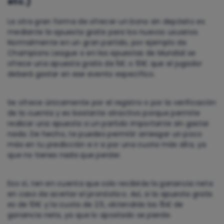
etc.)
La otra gran forma de ofrecer un bono sin depósito es
mediante la apuesta gratis para los nuevos usuarios.
Normalmente en un gran partido, por ejemplo de
Champions League o en las apuestas de Mundial se
ofrece una apuesta gratis de 5€ o 10€ que el jugador
deberá gastar en ese evento específico.
Se ofrece únicamente por el registro o por la verificación
de la cuenta y es bastante atractivo porque permite
realizar una apuesta a un partido importante sin gastar
nada. De hecho, te puedes permitir arriesgar un poco
más en tu predicción e ir a por una cuota más alta, ya
que no tienes nada que perder.
Eso sí, ten en cuenta que solo recibirás la ganancia neta
en caso de acertar el pronóstico. Así, si la apuesta gratis
es de 10€ y la cuota de 2.5, obtendrás los 15€ de
ganancia neta, ya que lo apostado se pierde.