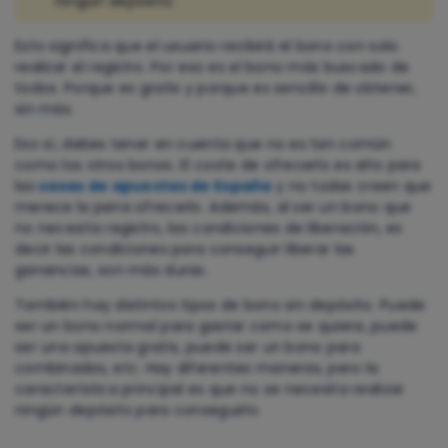
ningún depósito.
Esto significa que el usuario recibirá el bono con solo
realizar el registro. Por eso es el bono más buscado de
todos. Porque es gratis y porque es sencillo de obtener,
sin más.
Eso sí, debes tener en cuenta que no es tan común
como los otros bonos. El coste de ofrecerlo es alto para
las
casas de apuestas de España
y no todas creen que
merece la pena ofrecerlo. Además, al ser un bono que
no necesita registro, las condiciones de liberación, es
decir las condiciones para conseguir liberar las
ganancias, son más duras.
También hay distintos tipos de bono sin depósito. Puede
ser un bono normal para gastar como se quiera, puede
ser una apuesta gratis, puede ser un bono para
combinadas, etc. Hay diferentes maneras, pero la
característica principal es que no se necesita realizar
ningún depósito para conseguirlo.