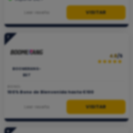
VISITAR
Leer reseña
7
4.8
/5
BOOMERANG-
BET
BONO:
100% Bono de Bienvenida hasta €100
VISITAR
Leer reseña
8