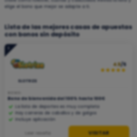
clave como rollover, cuotas y caducidad. Revisa la lista y
elige el bono que mejor se adapte a ti.
Lista de las mejores casas de apuestas
con bonos sin depósito
1
4.5
/5
SLOTRIZE
BONO:
Bono de bienvenida del 100% hasta 100€
La lista de deportes es muy completa
Hay carreras de caballos y de galgos
Incluye aplicación
VISITAR
Leer reseña