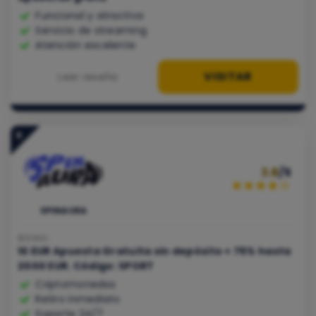
Funcional y atractiva
Servicio de streaming
Atención excelente
VISITAR
Leer reseña
6
3.8
/5
SPINAURA
BONO:
10 EUR Apuesta Gratuita sin depósito + 75% hasta
2000 EUR. Código: SPORT
Criptomonedas
Retiro inmediato
Soporte 24/7