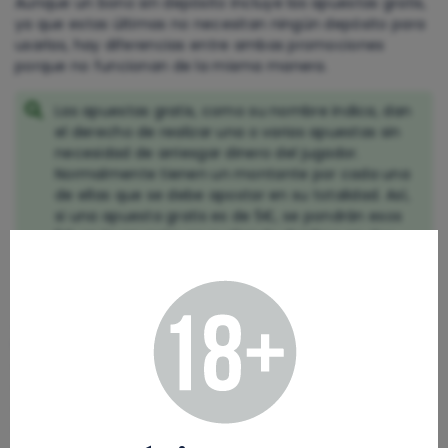
Aunque un bono sin depósito incluye las apuestas gratis,
ya que estas últimas no necesitan ningún depósito para
usarlas, hay diferencias entre ambas promociones
porque no funcionan de la misma manera.
Las apuestas gratis, como su nombre indica, dan
el derecho de realizar una o varias apuestas sin
necesidad de arriesgar dinero del jugador.
Normalmente tienen un montante por cada una
de ellas que se debe apostar en su totalidad. Así,
si una apuesta gratis es de 5€, se pondrán esos
5€ en la apuesta, no pudiendo dividirse en dos
apuestas de 2,5€ ni tampoco aumentar la
apuesta con dinero real.
Además, en este tipo de apuesta el usuario solo recibirá
la ganancia neta en caso de acertar la apuesta. Por
ejemplo, si se ha apostado 5€ a una cuota de 2.0 y se
consigue acertar el pronóstico, el jugador recibirá los 5€
de ganancia neta, ya que lo apostado en forma de bono
se pierde.