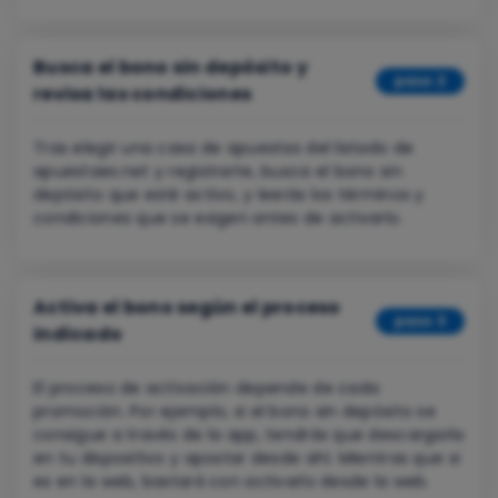
Busca el bono sin depósito y
paso 2
revisa las condiciones
Tras elegir una casa de apuestas del listado de
apuestaes.net y registrarte, busca el bono sin
depósito que esté activo, y leerás los términos y
condiciones que se exigen antes de activarlo.
Activa el bono según el proceso
paso 3
indicado
El proceso de activación depende de cada
promoción. Por ejemplo, si el bono sin depósito se
consigue a través de la app, tendrás que descargarla
en tu dispositivo y apostar desde ahí. Mientras que si
es en la web, bastará con activarlo desde la web.