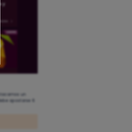
estacamos un
 debe apostarse 6