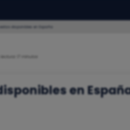
estas disponibles en España
lectura: 17 minutos
disponibles en Españ