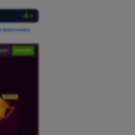
4⭐
e bienvenida