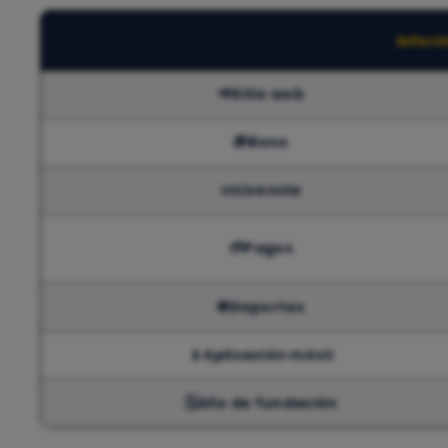
Inform
📢
Sitio web
🎁Bono
📜Licencia
💳
Pagos
⚽
Deportes
📱
Aplicación móvil
🗓️
Año de fundación