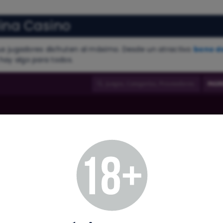
ina Casino
us jugadores disfruten al máximo. Desde un atractivo
bono d
hay algo para todos.