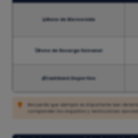
🤝Bono de Bienvenida
🔃Bono de Recarga Semanal
💰Cashback Deportivo
Recuerda que siempre es importante leer deten
comprender los requisitos y restricciones asocia