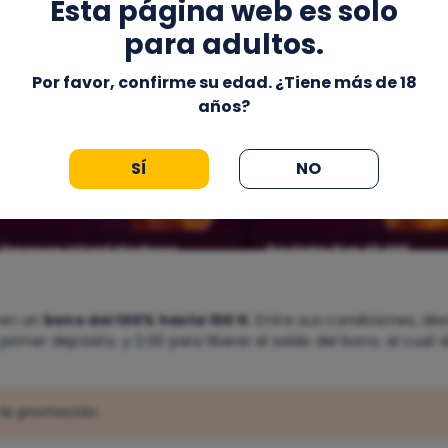
Esta página web es solo
para adultos.
Por favor, confirme su edad. ¿Tiene más de 18
años?
SÍ
NO
ener un
bono del 100% hasta 100 €
. Entre sus condiciones, d
imer depósito, y 2.00 para liberar el saldo del bono, el cual
a la promoción.