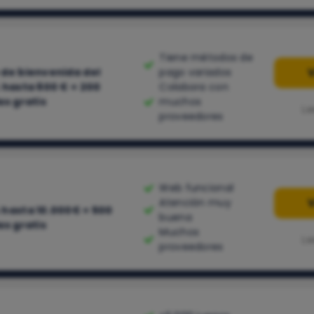
Tiene métodos de
de bienvenida del
pago variados
 hasta 600 € + 200
Colabora con
as gratis
muchos
Le
proveedores
Web funcional
Atención muy
hasta 10.000€ + 500
buena
as gratis
Muchos
Le
proveedores