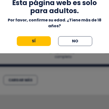
Esta página web es solo
Tiene app
Le
para adultos.
Por favor, confirme su edad. ¿Tiene más de 18
años?
Bonos variados y
diferentes
SÍ
NO
 100 % de tu primer
Juegos en vivo
ito hasta 1000 $
Un centro de
ayuda muy
Le
completo
CARGAR MÁS