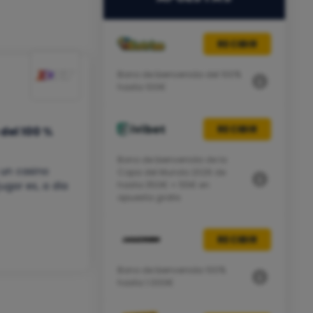
RECIBIR
Spinfin
Bono de bienvenida del 100%
hasta 100€
4.3
/5
RECIBIR
del 100 %
350% hasta 10.000€ + 500
tiradas gratis
Bono de bienvenida de la
 un casino
Introducción ¿Buscas una nueva
Copa del Mundo 2026 de
ugar es, a día
opción para disfrutar de tus juegos de
hasta 350€ + 55€ en
apuesta gratis
casino favoritos sin salir…
RECIBIR
VISITAR
Bono de bienvenida 100%
hasta 1.000€