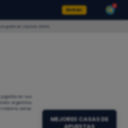
Entrar
ros gratis en casinos online
jugarlas en sus
ósito Argentina.
al máximo estas
MEJORES CASAS DE
APUESTAS