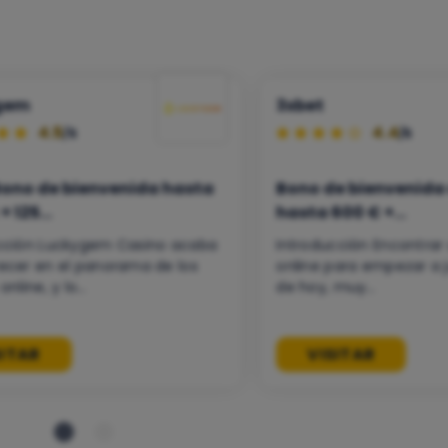
gem
3xbet
4.5
4.4
/5
/5
Bono de bienvenida hasta
Bono de bienvenida 
 + 125…
hasta 600 € +…
cción Luckygem Casino acaba
Introducción Encontrar
ecer en el panorama de los
online para empezar a j
online, y lo…
de hoy, muy…
SITAR
VISITAR