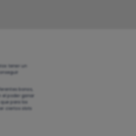
rios tener un
conseguir
ferentes bonos,
 el poder ganar
 que para los
r ciertos slots