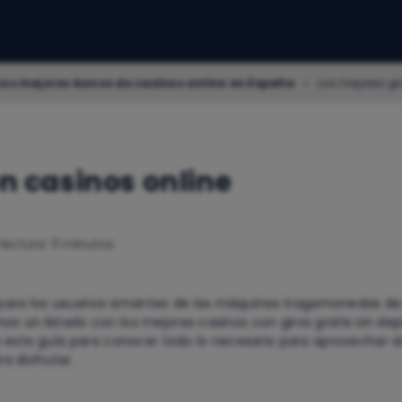
Los mejores bonos de casinos online en España
»
Los mejores gi
en casinos online
lectura: 11 minutos
 para los usuarios amantes de las máquinas tragamonedas de 
mos un listado con los mejores casinos con giros gratis sin dep
 esta guía para conocer todo lo necesario para aprovechar 
a disfrutar.