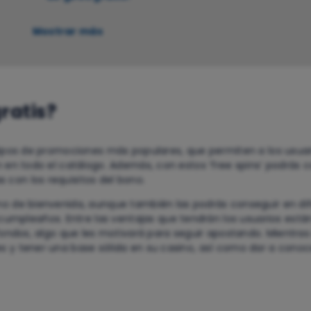
Mostrar más
ratis?
 tipos de promociones más populares, que permiten a los usua
n en todo el catálogo. Además, con estos ‘free spins’ podrás 
 con los requisitos del bono.
ono de bienvenida, aunque también las podrás conseguir en di
mpleaños. Entre las ventajas que tendrán los usuarios están
 fondos, algo que les motivará para seguir apostando. Mientras
s y tener una base sólida en su casino, así como dar a conoce