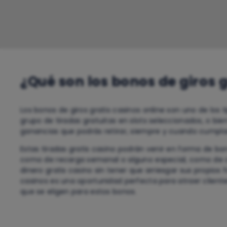
¿Qué son los bonos de giros g
Los bonos de giros gratis casinos online son uno de los
grupo de tiradas gratuitas en slots seleccionados, o bie
ganancias que podrás retirar, siempre y cuando cumplas
Estas tiradas gratis casino podrán venir en forma de b
como de recarga semanal o alguno especial, como de cu
dinero gratis casino sin tener que arriesgar sus propios
casinos es una oportunidad perfecta para atraer cliente
que se eligen para estos bonos.