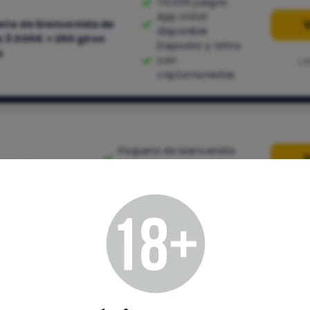
+5.000 juegos
App móvil
ete de bienvenida de
disponible
 3.000€ + 250 giros
Deposita y retira
s
con
Le
criptomonedas
Paquete de bienvenida
ete de
completo
venida
91 proveedores
14900 juegos
Le
Catálogo potente
hasta 500€ + 150
Muchos
 gratis
proveedores