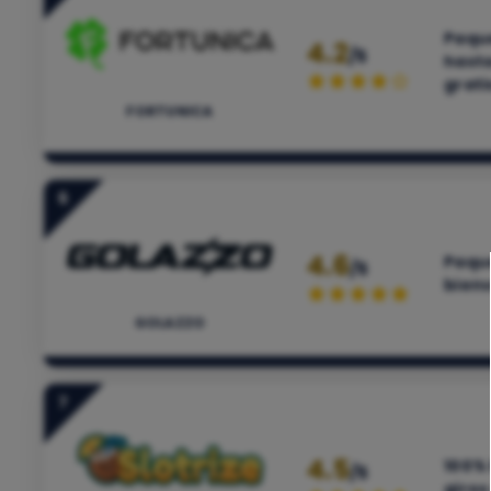
Paqu
4.2
/5
hasta
grati
FORTUNICA
6
4.6
Paqu
/5
bien
GOLAZZO
7
4.5
100% 
/5
giros