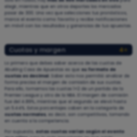
elegir, mientras que en otros deportes los mercados
pasar de 300. Una vez que selecciones tus pronósticos,
marca el evento como favorito y recibe notificaciones
en móvil con los resultados y ganancias de tus apuestas.
Cuotas y margen
4⭐
Lo primero que debes saber acerca de las cuotas de
AbuKing Casa de Apuestas es que
su formato de
cuotas es decimal
. Saber esto nos permitió analizar de
forma precisa el margen de comisión de sus cuotas.
Para ello, tomamos las cuotas 1×2 de un partido de la
Premier League y otro de la NBA. El margen de comisión
fue del 4.89%, mientras que el segundo se elevó hasta
un 5.44%. Estos porcentajes caben en la categoría de
cuotas normales
, es decir, son competitivas, tomando
en cuenta a la competencia.
Por supuesto,
estas cuotas varían según el evento