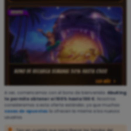
A ver, comencemos con el bono de bienvenida.
AbuKing
te permite obtener el 100% hasta 100 €
. Nosotros
consideramos a esta oferta estándar, ya que muchas
casas de apuestas
la ofrecen la misma a los nuevos
usuarios.
Ten en cuenta que para liberar los fondos del