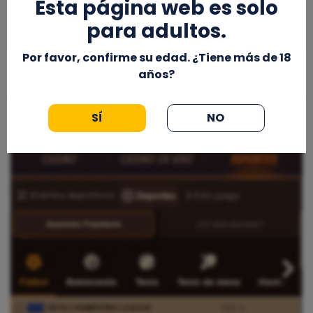
Esta página web es solo
hacer es contactar al equipo de soporte técnico.
para adultos.
Por favor, confirme su edad. ¿Tiene más de 18
Deportes y Mercados en
4⭐
años?
AbuKings
SÍ
NO