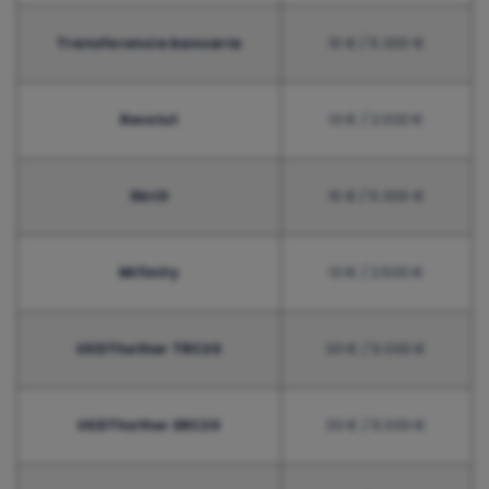
Transferencia bancaria
10 € / 5.000 €
Revolut
10 € / 2.000 €
Skrill
10 € / 5.000 €
Mifinity
10 € / 2.500 €
USDThether TRC20
30 € / 5.000 €
USDThether ERC20
30 € / 5.000 €