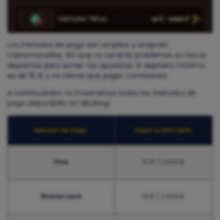
Los métodos de pago son amplios y aceptan
criptomonedas. Así que no tendrás problemas en hacer
depósitos para armar tus apuestas. El depósito mínimo
es de 10 € y no tienes que pagar comisiones.
A continuación, te mostramos todos los métodos de
pago disponibles en AbuKing:
Método de Pago
Importe Mín / Máx.
Visa
10 € / 2.000 €
Mastercard
10 € / 2.000 €