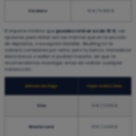
Cardano
10 € / 5.000 €
El importe mínimo que
puedes retirar es de 10 €
. Las
opciones para retirar son las mismas que en la sección
de depósitos, a excepción Neteller. AbuKing no te
cobrará comisiones por retiro, pero tu banco, monederos
electrónicos o wallet sí podrían hacerlo, así que te
recomendamos investigar antes de realizar cualquier
transacción.
Método de Pago
Importe Mín / Máx.
Visa
10 € / 3.000 €
Mastercard
10 € / 3.000 €