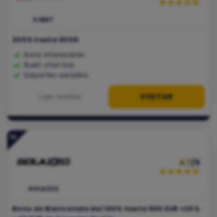
X3BET
200% hasta 300€
Bono interesante
Buen chat live
Deportes variados
VISITAR
Leer reseña
10
4.7
/5
GOLAZZO
Bono de Bienvenida del 100% hasta 500 EUR +20%