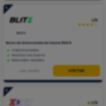
8
4
/5
BLITZ
Bono de bienvenida de hasta 800%
Criptomonedas
Muchos Live Events
Mercados variados
VISITAR
Leer reseña
9
4.8
/5