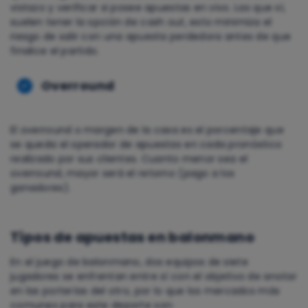
vistazo y verificar si posee apuestas en vivo. Las que sí,
suelen tener la opción de cash out, esto minimiza el
riesgo de salir con una apuesta perdedora antes de que
finalice el partido.
Overround
El overround o margen de la casa es el porcentaje que
se queda el operador de apuestas en cada pronóstico
realizado por sus clientes. Cuanto menor sea el
overround, mayor será el retorno (pago a los
ganadores).
Tipos de apuestas en balonmano
En el juego de balonmano, dos equipos de siete
jugadores se enfrentan entre sí con el objetivo de anotar
en las porterías del otro, por lo que los mercados más
comunes para este deporte son: