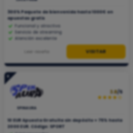
300% Paquete de bienvenida hasta 1000€ en
apuestas gratis
Funcional y atractiva
Servicio de streaming
Atención excelente
VISITAR
Leer reseña
6
3.8
/5
SPINAURA
10 EUR Apuesta Gratuita sin depósito + 75% hasta
2000 EUR. Código: SPORT