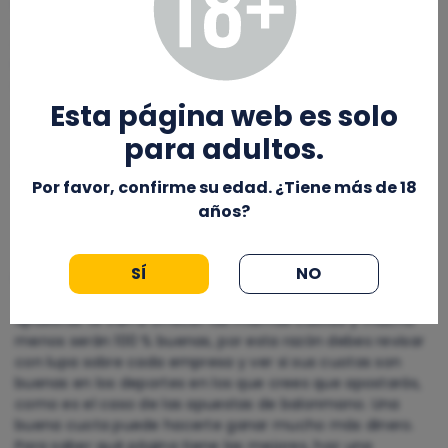
pronósticos, pero lo ideal sería que antes de hacerlo
tomarás ciertas precauciones. A estas precauciones
nuestro equipo las llama “criterios”, básicamente debes
buscar un operador que cuente con aspectos
indispensables que brinden a sus clientes un ambiente
Esta página web es solo
adecuado para apostar, como que sea una
casa de
apuestas bitcoin
.
para adultos.
A continuación, te mostraremos cuáles son los criterios.
Por favor, confirme su edad. ¿Tiene más de 18
años?
Cuotas
SÍ
NO
Es muy fácil ver buenas cuotas en las
mejores casas
de apuestas de fútbol
pero no todas las casas de
apuestas te van a ofrecer las mismas cuotas y mucho
menos serán 100 % buenas, por esta razón debes revisar
con lupa sobre cada empresa y ver si sus cuotas son
buenas en los deportes en los que crees que apostarás,
como es el caso de las apuestas de balonmano. Una
buena cuota puede hacerte ganar mucho más dinero.
Para saber qué página tiene las mejores, haz una