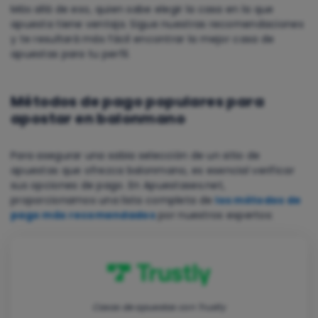
Más allá de eso, quien sabe elegir la casa en la que
apuesta tiene ventaja. Sigue nuestras recomendaciones
y te resultará más fácil encontrar la mejor casa de
apuestas para tu perfil.
Métodos de pago populares para
apostar en balonmano
Para asegurar una sabia selección de un sitio de
apuestas que ofrezca balonmano, es esencial verificar
sus opciones de pago. En Apuestases.net,
proporcionamos una lista completa de
los métodos de
pago más recomendados
por nuestros expertos:
Casas de apuestas con Trustly