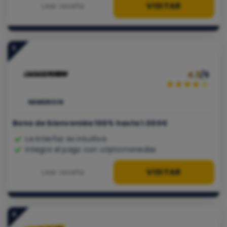
VISITAR
Leer reseña
3
4.3
/5
IMMERION
Bono de bienvenida 100% hasta 1.000€
La interfaz es intuitiva
Integra el pago con criptomonedas
VISITAR
Leer reseña
4