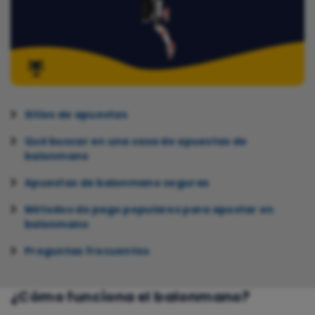
Sitios de apuestas
Qué buscar en una casa de apuestas de
balonmano
Apuestas de balonmano seguras
Métodos de pago populares para apostar en
balonmano
Preguntas frecuentes
¿Cómo funciona el balonmano?