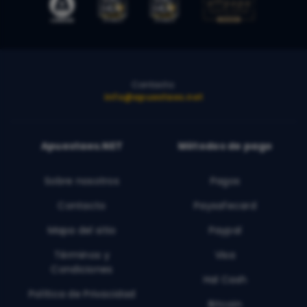
Contacto:
info@apuestaes.net
Apuestaes.NET
Métodos de pago
Sobre nosotros
Pagos
Contacto
Paysafecard
Mapa del sitio
Paypal
Términos y
Visa
Condiciones
Hal Cash
Política de Privacidad
Bitcoin