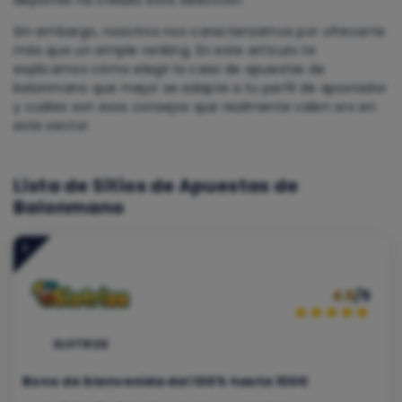
deportes ha creado esta selección.
Sin embargo, nosotros nos caracterizamos por ofrecerte
más que un simple ranking. En este artículo te
explicamos cómo elegir la casa de apuestas de
balonmano que mejor se adapte a tu perfil de apostador
y cuáles son esos consejos que realmente valen oro en
este sector.
Lista de Sitios de Apuestas de
Balonmano
1
4.5
/5
SLOTRIZE
Bono de bienvenida del 100% hasta 100€