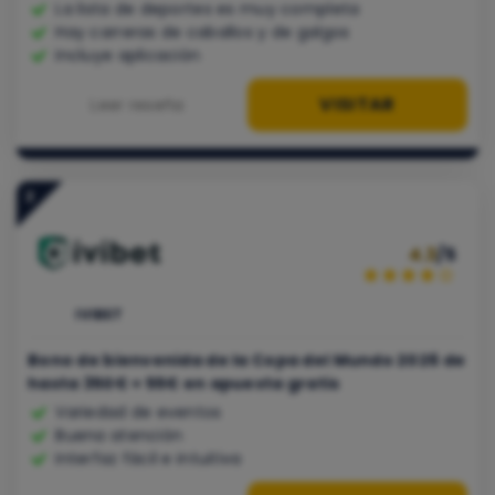
La lista de deportes es muy completa
Hay carreras de caballos y de galgos
Incluye aplicación
VISITAR
Leer reseña
2
4.3
/5
IVIBET
Bono de bienvenida de la Copa del Mundo 2026 de
hasta 350€ + 55€ en apuesta gratis
Variedad de eventos
Buena atención
Interfaz fácil e intuitiva