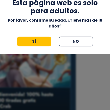
Esta página web es solo
para adultos.
Por favor, confirme su edad. ¿Tiene más de 18
años?
SÍ
NO