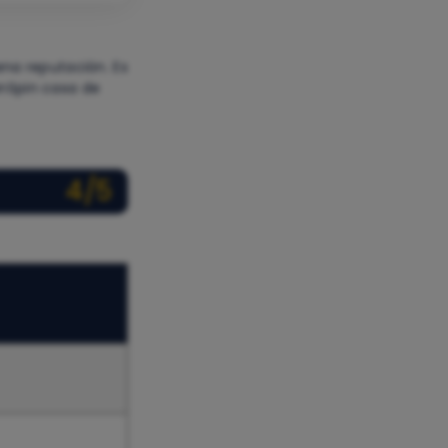
na reputación. Es
anSpin casa de
4/5