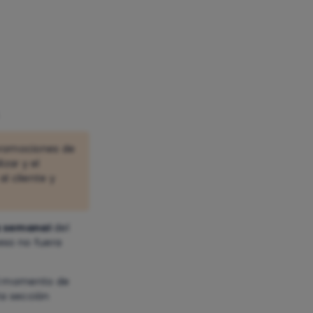
promociones de
zar y el
l cliente y
a semanal
del
eso no fuera
 al momento de
ta sección