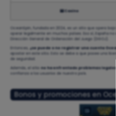
🎰 Casino
OceanSpin, fundada en 2024, es un sitio que opera bajo
operar legalmente en muchos países. Eso sí, España no e
Dirección General de Ordenación del Juego (DGOJ).
Entonces,
¿se puede o no registrar una cuenta Oce
apostar en este sitio. Esto se debe a que posee una li
de seguridad.
Además, el sitio
no ha enfrentado problemas legale
confianza a los usuarios de nuestro país.
Bonos y promociones en Oc