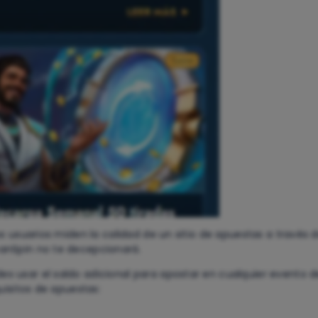
s usuarios miden la calidad de un sitio de apuestas a través 
eanSpin no te decepcionará.
des usar el saldo adicional para apostar en cualquier evento d
uisitos de apuestas: