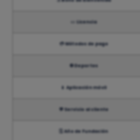
💰
Bono de bienvenida
📜
Licencia
💳 Métodos de pago
⚽️ Deportes
📱 Aplicación móvil
💬 Servicio al cliente
🗓️ Año de Fundación