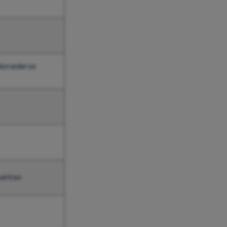
 Monederos
uentes