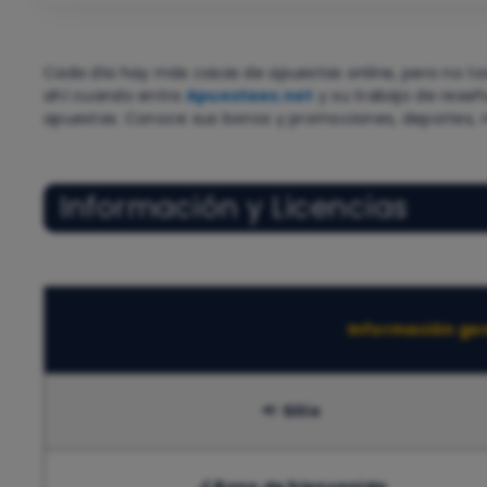
Cada día hay más casas de apuestas online, pero no to
ahí cuando entra
Apuestaes.net
y su trabajo de reseña
apuestas. Conoce sus bonos y promociones, deportes, 
Información y Licencias
Información ge
📢
Sitio