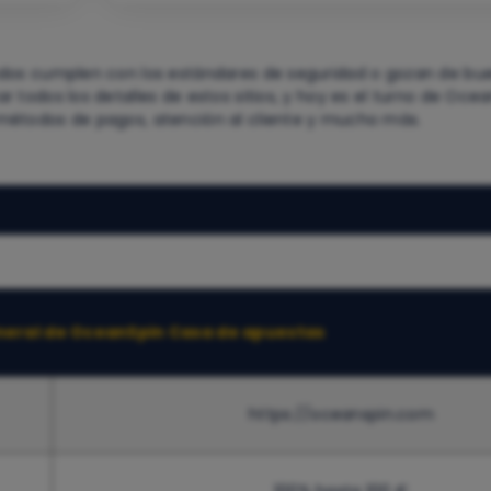
dos cumplen con los estándares de seguridad o gozan de bue
r todos los detalles de estos sitios, y hoy es el turno de Oce
métodos de pagos, atención al cliente y mucho más.
neral de OceanSpin Casa de apuestas
https://oceanspin.com