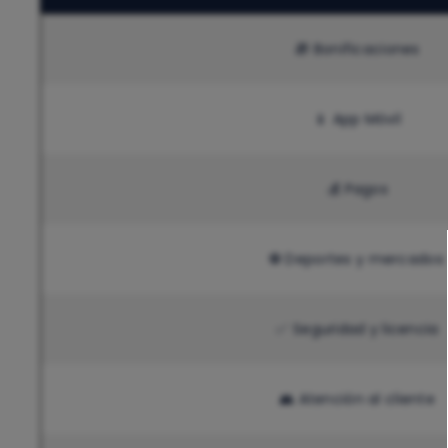
🎁 Bonificaciones
📱 App Móvil
💰 Pagos
⚽ Deportes y mercados:
✅ Seguridad y licencia
👥 Atención al cliente