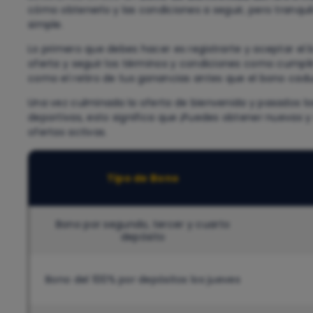
cómo obtenerlo y las condiciones a seguir, pero tranqu
simple.
Lo primero que debes hacer es registrarte y aceptar el 
oferta y seguir los términos y condiciones como cumplir
como el retiro de tus ganancias antes que el bono cad
Una vez culminada la oferta de bienvenida y pasados lo
deportivas, esto significa que ¡Puedes obtener nuevas y
ofertas activas.
Tipo de Bono
Bono por segundo, tercer y cuarto
depósito
Bono del 100% por depósitos los jueves