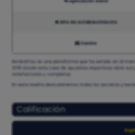
📲 Aplicación móvil
📅 Año de establecimiento
🎰 Casino
BetAndYou es una plataforma que ha estado en el mer
2019 donde esta casa de apuestas deportivas abrió sus 
satisfactorias y completas.
En esta reseña descubriremos todos los secretos y ben
Calificación
Expl