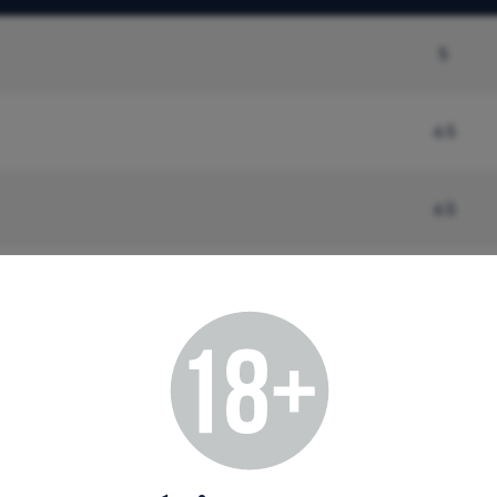
5
4.5
4.5
5
4.5
4.5