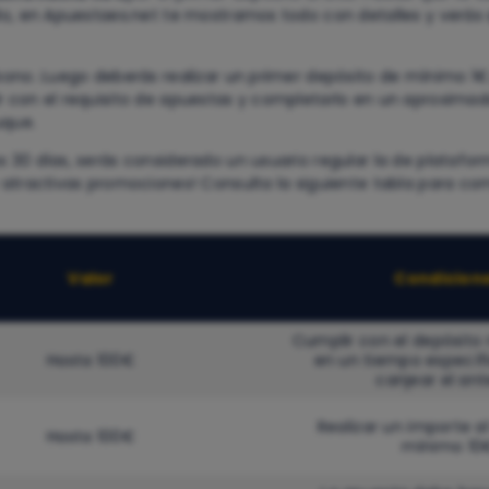
ilo, en Apuestaes.net te mostramos todo con detalles y verá
bono. Luego deberás realizar un primer depósito de mínimo 1€ 
 con el requisito de apuestas y completarlo en un aproximado
uque.
s 30 días, serás considerado un usuario regular la de platafo
 atractivas promociones! Consulta la siguiente tabla para co
Valor
Condicion
Cumplir con el depósito
Hasta 100€
en un tiempo específ
canjear el ant
Realizar un importe a
Hasta 100€
mínimo 10