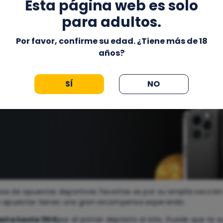
Esta página web es solo
5
para adultos.
Por favor, confirme su edad. ¿Tiene más de 18
años?
dYou España
SÍ
NO
a de apuestas deportivas favoritas es por su amplia secció
 de apuestas tienes una gran recompensa esperando.
sta hasta 110
€
por el primer depósito al sitio. Puede que te 