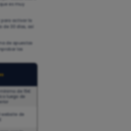
s que es muy
para activar la
 de 30 días, así
rma de apuestas
mprobar las
es
 mínimo de 15€
ico luego de
erior
l website de
€