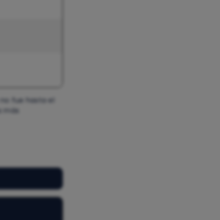
 no fue hasta el
as más