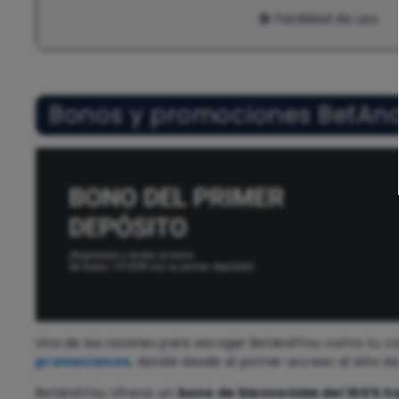
🟢 Facilidad de uso
Bonos y promociones BetAn
Una de las razones para escoger BetAndYou como tu cas
promociones
, donde desde el primer acceso al sitio
BetAndYou ofrece un
bono de bienvenida del 100% ha