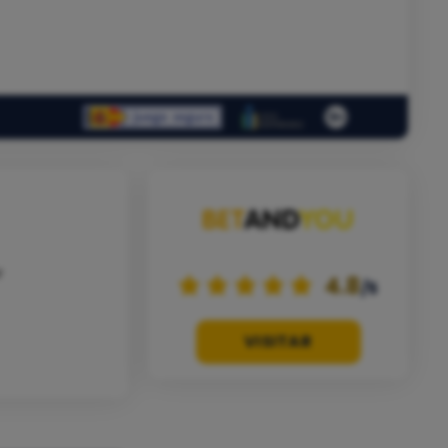
r
4.8
/5
VISITAR