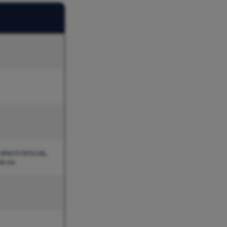
electrónicas,
icos