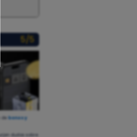
5/5
n de
bonos y
surjan dudas sobre