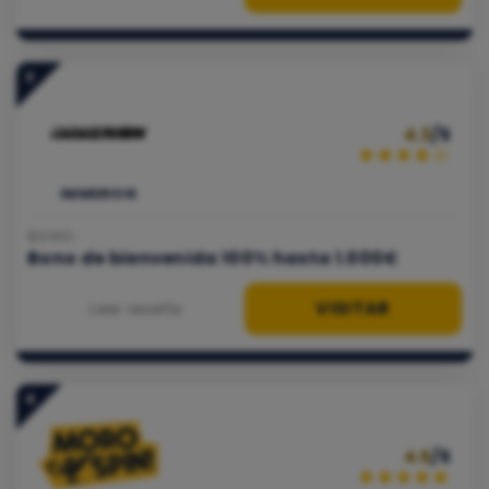
3
4.3
/5
IMMERION
BONO:
Bono de bienvenida 100% hasta 1.000€
VISITAR
Leer reseña
4
4.5
/5