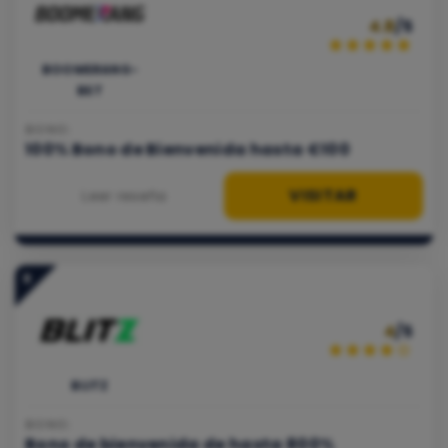
4.8
/5
BOOMERANG-
BET
BONO:
100% Bono de Bienvenida hasta €100
VISITAR
Leer reseña
8
4
/5
BLITZ
BONO:
Bono de bienvenida de hasta 800%