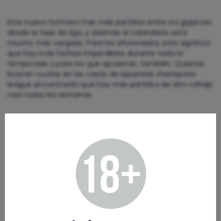
Este nuevo formato trae más partidos entre los gigantes
desde la fase de liga, y además el calendario está
mucho más cargado. Para los aficionados, esto significa
que hay más fechas imperdibles durante toda la
temporada y para los que apuestan, también. Quienes
buscan cuotas en las casas de apuestas champions
league encontrarán que hay más partidos de alto voltaje
casi todas las semanas.
Bonos y promociones para apostar en
la Liga de Campeones
La Liga de Campeones es el mayor escenario del fútbol
de clubes, y las casas de apuestas lo saben. Para atraer
a los aficionados, cada casa de apuestas champions
suele lanzar promociones especiales. Estos
bonos
apuestas
Champions League pueden venir en
diferentes formatos, desde ofertas para nuevos