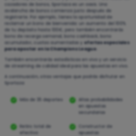
cazadores de bonos, Sportaza es un oasis. Una
avalancha de bonos comienza justo después de
registrarte. Por ejemplo, tienes la oportunidad de
reclamar un bono de bienvenida: un aumento del 100%
de tu depósito hasta 100€, pero también encontrarás
bono de recarga semanal, bono cashback, bono
acumulador, cuotas aumentadas y
ofertas especiales
para apostar en la Champions League
.
También encontrarás estadísticas en vivo y un servicio
de streaming de calidad ideal para las apuestas en vivo.
A continuación, otras ventajas que podrás disfrutar en
Sportaza:
Más de 35 deportes
Altas probabilidades
en apuestas
secundarias
Retiro total de
Constructor de
efectivo
apuestas