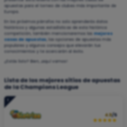
apuestas para el torneo de clubes más importante de
Europa.
En los próximos párrafos no solo aprenderás datos
históricos y algunas estadísticas de esta histórica
competición, también mencionaremos las
mejores
casas de apuestas
, las opciones de apuestas más
populares y algunos consejos que elevarán tus
conocimientos y te acercarán al éxito.
¿Estás listo? Bien, ¡aquí vamos!
Lista de los mejores sitios de apuestas
de la Champions League
1
4.5
/5