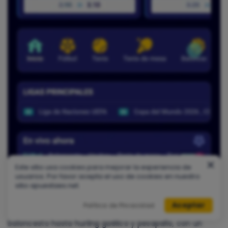
Este sitio usa cookies para mejorar la experiencia de
usuarios. Por favor acepta el uso de cookies en nuestro
sitio apuestaes.net.
En esta casa de apuestas puedes encontrar más de 35
Aceptar
Política de Privacidad
deportes para apostar antes del partido, desde fútbol y
baloncesto hasta hurling gaélico y pesapallo, con un