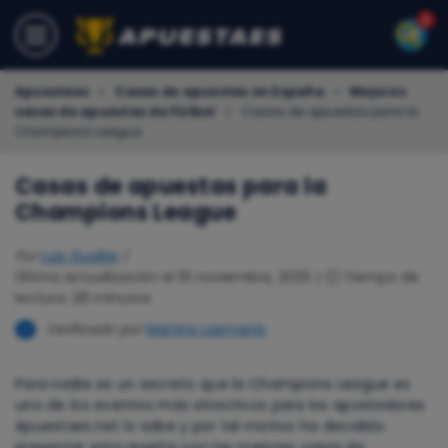
Apuestaes
»
Casas de apuestas en España
»
Mejores
casas de apuestas de Fútbol
»
Casas de apuestas para la
Champions League
Casas de apuestas para la
Champions League
Por
Luis Guallar
|
Última actualización el 19 noviembre, 2025
⏲️ Tiempo de
lectura: 28 minutos
Verificado por
Martins Lasmanis
Para nadie es un secreto que la Champions League es
uno de los eventos más atractivos para los apostadores.
Apuestaes.net lo sabe y por tal motivo ha decidido
presentar esta reseña con las mejores casas de