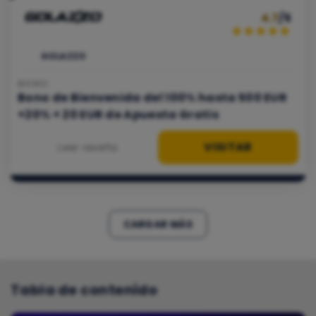
4.7
/5
GOLAZZO
BONO:
Bono de Bienvenida del 100% hasta 500 EUR
+20% + 20 EUR de Apuesta Gratis
VISITAR
Leer reseña
CARGAR MÁS
Tabla de contenido