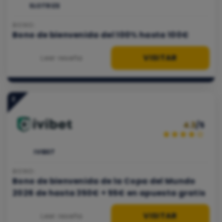
SLOTRIZE
BONO:
Bono de bienvenida del 100% hasta 100€
VISITAR
Leer reseña
2
4.3
/5
IVIBET
BONO:
Bono de bienvenida de la Copa del Mundo
2026 de hasta 350€ + 55€ en apuesta gratis
VISITAR
Leer reseña