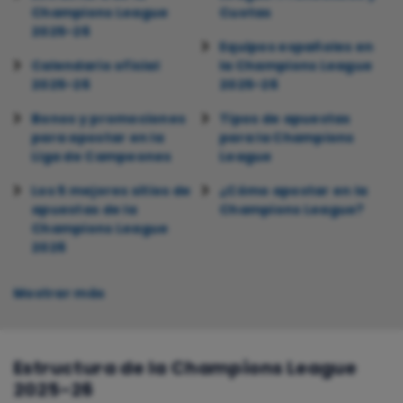
Champions League
Cuotas
2025-26
Equipos españoles en
Calendario oficial
la Champions League
2025-26
2025-26
Bonos y promociones
Tipos de apuestas
para apostar en la
para la Champions
Liga de Campeones
League
Los 5 mejores sitios de
¿Cómo apostar en la
apuestas de la
Champions League?
Champions League
2026
Mostrar más
Estructura de la Champions League
2025-26