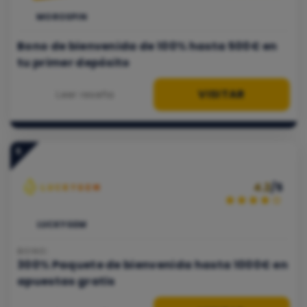
MOROSPIN
Bono de bienvenida de 100% hasta 500€ en
tu primer depósito
VISITAR
Leer reseña
5
4.2
/5
LUCKYGEM
BONO:
300% Paquete de bienvenida hasta 1000€ en
apuestas gratis