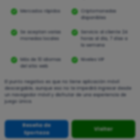
Mercados rápidos
Criptomonedas
disponibles
Se aceptan varias
Servicio al cliente 24
monedas locales
horas al día, 7 días a
la semana
Más de 10 idiomas
Niveles VIP
del sitio web
El punto negativo es que no tiene aplicación móvil
descargable, aunque eso no te impedirá ingresar desde
un navegador móvil y disfrutar de una experiencia de
juego única.
Reseña de
Visitar
Sportaza