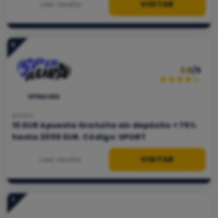
VISITAR
Leer reseña
6
3.8
/5
SPINAURA
BONO:
10 EUR Apuesta Gratuita sin depósito + 75%
hasta 2000 EUR. Código: SPORT
VISITAR
Leer reseña
7