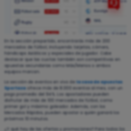
En la sección prepartido, encontrarás más de 200
mercados de fútbol, ​​incluyendo tarjetas, córners,
hándicaps Asiáticos y especiales de jugador. Cabe
destacar que las cuotas también son competitivas en
apuestas secundarias como Más/Menos o ambos
equipos marcan.
La sección de eventos en vivo de
la casa de apuestas
Sportaza
ofrece más de 8.000 eventos al mes, con un
pago promedio del 94%. Los apostadores pueden
disfrutar de más de 100 mercados de fútbol, ​​como
primer gol y máximo goleador. Además, con los
Mercados Rápidos, pueden apostar a quién ganará los
próximos 10 minutos.
¿Y qué hay de las ofertas y promociones? Para todos los