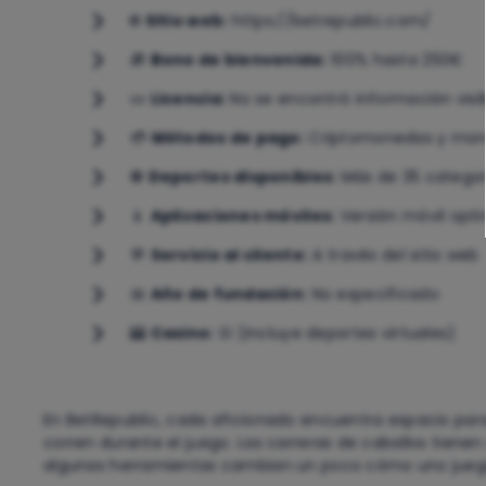
🌐
Sitio web:
https://betrepublic.com/
🎁
Bono de bienvenida:
100% hasta 250€
📜
Licencia:
No se encontró información visi
💳
Métodos de pago:
Criptomonedas y mone
⚽
Deportes disponibles:
Más de 35 categor
📱
Aplicaciones móviles:
Versión móvil opt
💬
Servicio al cliente:
A través del sitio web
📅
Año de fundación:
No especificado
🎰
Casino:
Sí (incluye deportes virtuales)
En BetRepublic, cada aficionado encuentra espacio para 
corren durante el juego. Las carreras de caballos tien
algunas herramientas cambian un poco cómo uno jueg