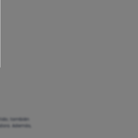
tido; también
adora. Además,