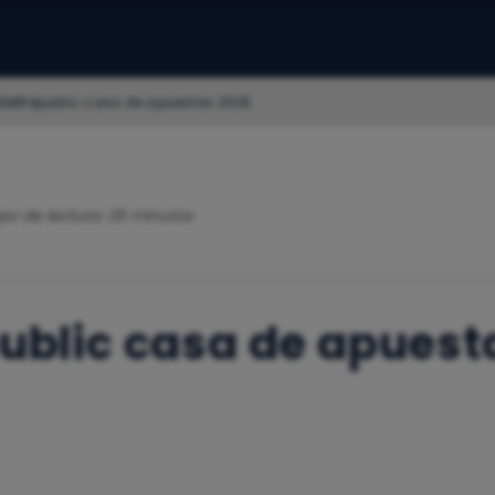
BetRepublic casa de apuestas 2026
po de lectura: 26 minutos
ublic casa de apuest