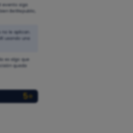
l evento siga
bien BetRepublic,
 no le aplican.
llí usando una
da es algo que
ecisión queda
5⭐