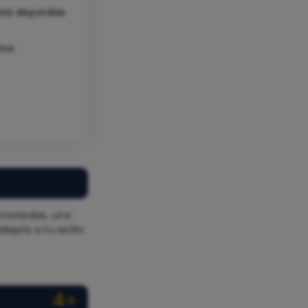
está disponible
iva
omonedas, una
apta a tu estilo
4⭐