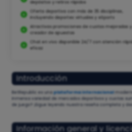
depósitos y retiros rápidos
Oferta deportiva con más de 35 disciplinas,
incluyendo deportes virtuales y eSports
Atractivas promociones de cuotas mejoradas 
creador de apuestas
Chat en vivo disponible 24/7 con atención rápi
eficaz
Introducción
BetRepublic es una
plataforma internacional
moderna
inmensa variedad de mercados deportivos y cuotas suma
de juego? ¡Sigue leyendo nuestra reseña completa y des
Información general y licenc