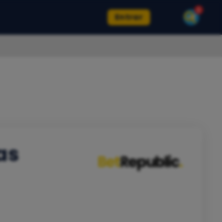
Entrar
as