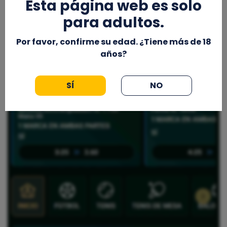
Esta página web es solo
para adultos.
Por favor, confirme su edad. ¿Tiene más de 18
años?
SÍ
NO