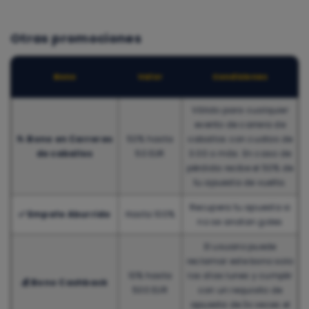
Otras promociones
Bono
Valor
Condiciones
Válido para cualquier
evento de carrera de
🏇
Bono en Carreras
50% hasta
caballos con cuotas de
de caballos
50 EUR
3.00 o más. En caso de
pérdida recibe el 50% de
tu apuesta de vuelta.
Recupera tu apuesta si
✅ Empate Aburrido
Hasta 100%
no se anotan goles
El usuario puede
reclamar este bono solo
10% hasta
los días lunes y cumplir
💰 Bono Cashback
500 EUR
con un requisito de
apuesta de 3x veces el