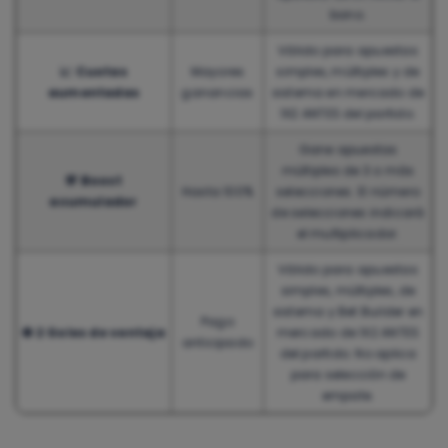
bono.
Válido para apuestas
📈 Cuotas
Mayores
simples, múltiples y de
aumentadas
ganancias
sistema en mercado de
1X2 ANTES del partido.
Gane apuestas
múltiples de 3 o más
💯 Boost
Hasta 100%
selecciones. El número
acumulador
de selecciones indicará
el multiplicador.
Válido para apuestas
simples, múltiples, de
sistema y Bet Builder en
Pago
⚽️ 2 Goles de ventaja
mercado de 1X2 ANTES
anticipado
del partido. No aplica
para selección de
empate.