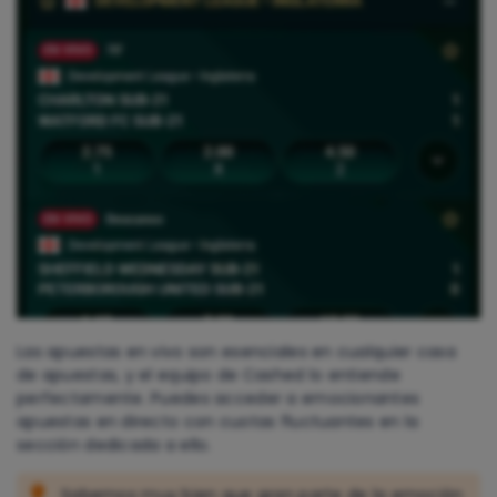
Las apuestas en vivo son esenciales en cualquier casa
de apuestas, y el equipo de Cashed lo entiende
perfectamente. Puedes acceder a emocionantes
apuestas en directo con cuotas fluctuantes en la
sección dedicada a ello.
Sabemos muy bien que gran parte de la emoción