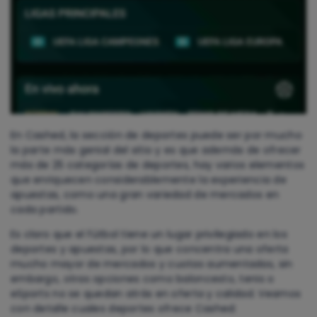
En Cashed, la sección de deportes puede ser por mucho
la parte más genial del sitio y es que además de ofrecer
más de 25 categorías de deportes, hay varios elementos
que enriquecen considerablemente la experiencia de
apuestas, como una gran variedad de mercados en
cada partido.
Es claro que el fútbol tiene un lugar privilegiado en los
deportes y apuestas, por lo que concentra una oferta
mucho mayor de mercados y cuotas aumentadas, sin
embargo, otras opciones como baloncesto, tenis o
eSports no se quedan atrás en oferta y calidad. Veamos
con detalle cuales deportes ofrece Cashed: