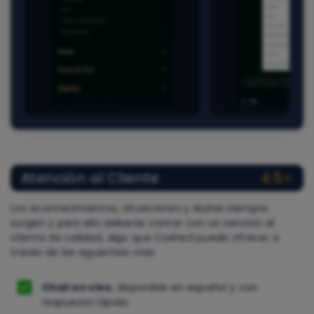
Atención al Cliente
4.5⭐️
Los acontecimientos, situaciones y dudas siempre
surgen y para ello deberás contar con un servicio al
cliente de calidad, algo que Cashed puede ofrecer a
través de las siguientes vías:
Chat en vivo
, disponible en español y con
respuesta rápida.