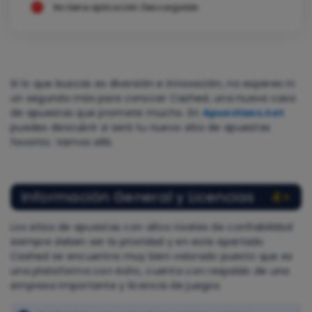
No tiene aplicación Descargable
Si lo que buscas es diversión e innovación, no esperes ni
un segundo más para conocer Cashed, una nueva casa
de apuestas que promete mucho. En
Apuestaes.net
puedes descubrir si será tu nuevo sitio de apuestas
favorito. Vamos allá.
Información General y Licencias
4⭐️
Los sitios de apuestas con altos niveles de confiabilidad
siempre deben ser la prioridad y en este apartado
Cashed se encuentra muy bien valorado puesto que es
una plataforma con éxito, cuenta con respaldo de una
empresa importante y licencia de juegos.