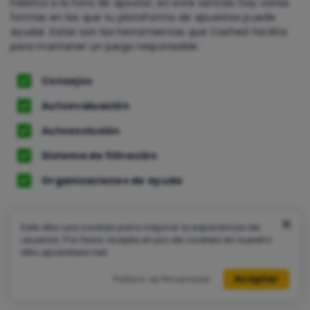
hábitos a la hora de apostar, en este sentido hay varias
formas en las que tu plataforma de apuestas puede
ayudar. Estas son las herramientas que Cashed facilita
para mantener un juego responsable:
Consejos
Autoevaluación
Autoexclusión
Sistema de filtración
Organizaciones de ayuda
Si quieres mayor información o te interesa aprovechar
Este sitio usa cookies para mejorar la experiencia de
usuarios. Por favor acepta el uso de cookies en nuestro
alguna de estas herramientas, será necesario ir hasta el
sitio apuestaes.net.
pie de página de Cashed e ingresar a su apartado de
«Juego Responsable».
Aceptar
Política de Privacidad