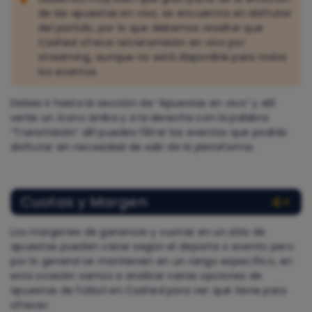
de las apuestas en vivo, se encuentra en disfrutar
del partido, por lo que debemos resaltar que
Cashed ofrece retransmisión en vivo por
streaming, aunque no está disponible para todos
los eventos.
Debes ir hasta la sección de “Apuestas en vivo” y allí
verás un ícono arriba y a la derecha con la palabra
“Transmisión” allí puedes filtrar los eventos que podrás
disfrutar sin necesidad de salir de la plataforma.
Cuotas y Margen
4⭐️
Los margenes de ganancia y cuotas en un sitio de
apuestas pueden variar según el deporte o evento pero
por lo general se mantienen en un rango específico, en
esta ocasión vamos a analizar varias opciones de
apuestas de fútbol en Cashed para ver qué tiene para
ofrecer.