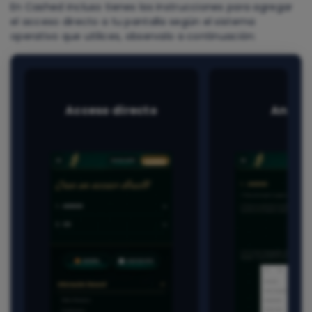
En Cashed incluso tienes las instrucciones para agregar
el acceso directo a tu pantalla según el sistema
operativo que utilices, observalo a continuación:
Acceso directo
Andro