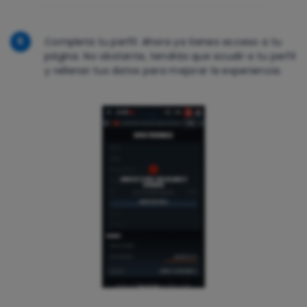
5
Completa tu perfil: Ahora ya tienes acceso a tu
página. No obstante, tendrás que acudir a tu perfil
y rellenar tus datos para mejorar la experiencia.