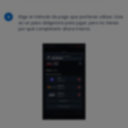
4
Elige el método de pago que prefieras utilizar. Este
es un paso obligatorio para jugar, pero no tienes
por qué completarlo ahora mismo.