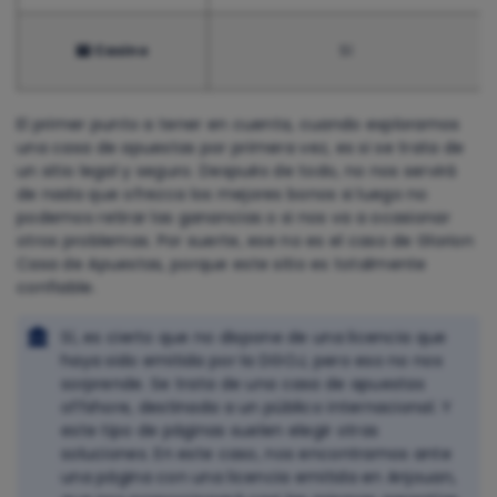
🎰 Casino
Sí
El primer punto a tener en cuenta, cuando exploramos
una casa de apuestas por primera vez, es si se trata de
un sitio legal y seguro. Después de todo, no nos servirá
de nada que ofrezca los mejores bonos si luego no
podemos retirar las ganancias o si nos va a ocasionar
otros problemas. Por suerte, ese no es el caso de Glorion
Casa de Apuestas, porque este sitio es totalmente
confiable.
Sí, es cierto que no dispone de una licencia que
haya sido emitida por la DGOJ, pero eso no nos
sorprende. Se trata de una casa de apuestas
offshore, destinada a un público internacional. Y
este tipo de páginas suelen elegir otras
soluciones. En este caso, nos encontramos ante
una página con una licencia emitida en Anjouan,