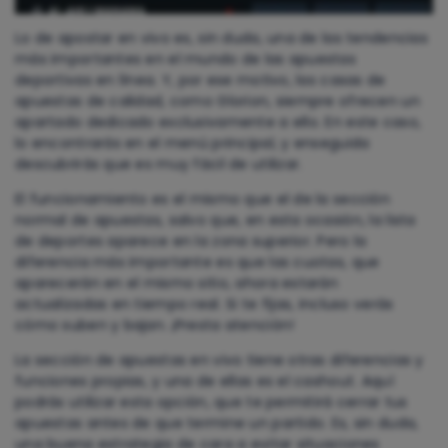
Lo de apostar en vivo es, sin duda, una de las tendencias
más importantes en el mundo de las apuestas
deportivas en línea. Y, por ese motivo, las casas de
apuestas de calidad, como Glorion, siempre ofrecen un
apartado dedicado exclusivamente a ello. En este caso,
lo encontrarás en el menú principal, y enseguida
descubrirás que es muy fácil de utilizar.
El funcionamiento es el mismo que el de la sección
normal de apuestas, salvo que, en esta ocasión, la lista
de deportes aparece en la zona superior. Pero la
diferencia más importante es que las cuotas, que
aparecerán en el mismo sitio, ahora estarán
actualizadas en tiempo real. Si te fijas, incluso verás
cómo suben y bajan. ¡Presta atención!
La sección de apuestas en vivo tiene otras diferencias y
funciones propias, y una de ellas es el cashout. Aquí
podrás utilizar esta opción, que te permitirá cerrar tus
apuestas antes de que termine un partido. Es, sin duda,
una buena estrategia de cara a evitar situaciones