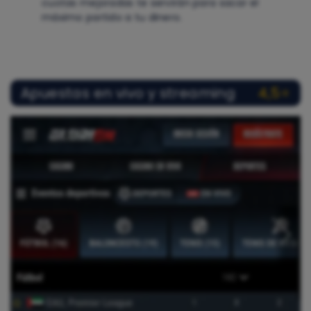
cuotas mejoradas te servirán para sacar el
máximo partido a tu dinero.
Apuestas en vivo y streaming
4,5⭐️