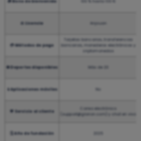
🎁 Bono de bienvenida
100 % hasta 100 €
⚖️ Licencia
Anjouan
Tarjetas bancarias, transferencias
💳 Métodos de pago
bancarias, monederos electrónicos y
criptomonedas
⚽ Deportes disponibles
Más de 20
📱Aplicaciones móviles
No
Correo electrónico
💬 Servicio al cliente
(support@glorion.com) y chat en vivo
🗓️ Año de fundación
2025