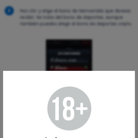
2
Haz clic y elige el bono de bienvenida que deseas
recibir. Se trata del bono de deportes, aunque
también puedes elegir el bono de deportes cripto.