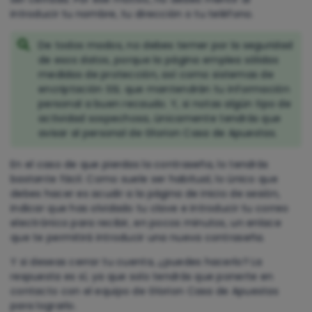
introducir tu nombre, tu dirección o tu teléfono.
De todos modos, no debes temer por la seguridad
de esos datos, porque la página emplea sólidas
medidas de protección, así como sistemas de
encriptación SSL que mantendrán tu información
personal a buen recaudo. Y, si notas algún tipo de
actividad sospechosa, únicamente tendrás que
avisar al personal de Glorion Casa de Apuestas.
En el caso de que pierdas la contraseña, lo tendrás
bastante fácil. Como suele ser habitual, lo único que
debes hacer es acudir a la página de inicio de sesión,
indicar que has olvidado tu clave e introducir tu correo
electrónico para recibir, en pocos minutos, un enlace
que te permitirá introducir una nueva contraseña.
Y si deseas cerrar tu cuenta, ¿puedes hacerlo? La
respuesta es sí, ya que solo tendrás que ponerte en
contacto con el equipo de Glorion Casa de Apuestas
para lograrlo.