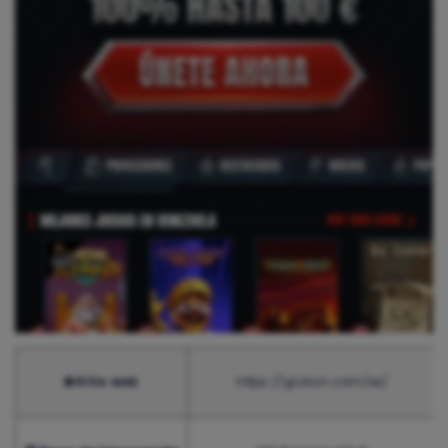
🌐 Sitio web
https://glorion.com/es/