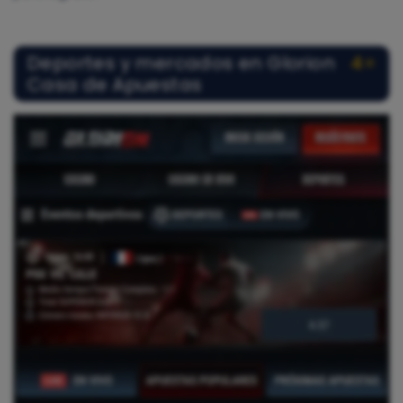
Deportes y mercados en Glorion
4⭐️
Casa de Apuestas