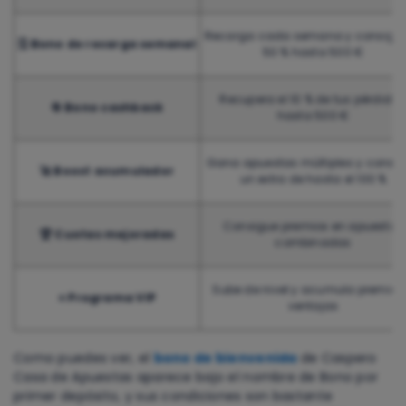
Recarga cada semana y consigue
🗓️
Bono de recarga semanal
50 % hasta 500 €
Recupera el 10 % de tus pérdida
🔄
Bono cashback
hasta 500 €
Gana apuestas múltiples y consi
🚀
Boost acumulador
un extra de hasta el 100 %
Consigue premios en apuestas
🏆
Cuotas mejoradas
combinadas
Sube de nivel y acumula premios
⭐
Programa VIP
ventajas
Como puedes ver, el
bono de bienvenida
de Caspero
Casa de Apuestas aparece bajo el nombre de Bono por
primer depósito, y sus condiciones son bastante