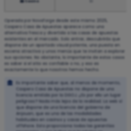
🎰 Casino
Sí
Operada por Novaforge desde este mismo 2025,
Caspero Casa de Apuestas aparece como una
alternativa fresca y divertida a las casas de apuestas
existentes en el mercado. Solo entrar, descubrirás que
dispone de un apartado visual potente, una puesta en
escena atractiva y unos menús que te invitan a explorar
sus opciones. No obstante, lo importante de estos casos
es saber si el sitio es confiable o no, y eso es
exactamente lo que nosotros hemos hecho.
Es importante saber que, al menos de momento,
Caspero Casa de Apuestas no dispone de una
licencia emitida por la DGOJ. ¿Es por ello un lugar
peligroso? Nada más lejos de la realidad. La web sí
que dispone de una licencia del gobierno de
Anjouan, que es una de las modalidades
habituales en casinos y casas de apuestas
offshore. Esto proporciona todas las garantías