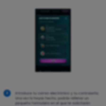
3
Introduce tu correo electrónico y tu contraseña.
Una vez lo hayas hecho, podrás rellenar un
pequeño formulario en el que te solicitarán