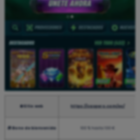
🌐 Sitio web
https://caspero.com/es/
🎁 Bono de bienvenida
100 % hasta 100 €