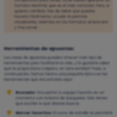
formato decimal, que es el más conocido. Pero, si
quieres cambiar, has de saber que puedes
hacerlo fácilmente. La web te permite
visualizarlas, además, en los formatos americano
y fraccional.
Herramientas de apuestas:
Las casas de apuestas pueden ofrecer todo tipo de
herramientas para facilitarte la vida. ¿Te gustaría saber
qué te proporciona Caspero, en este sentido? Pues, a
continuación, hemos hecho una pequeña lista con las
herramientas que encontrarás aquí:
Buscador
: Encuentra tu equipo favorito en un
momento con la barra de búsqueda. Solo tienes
que escribir lo que deseas buscar.
Marcar favoritos:
El icono de estrella te permitirá