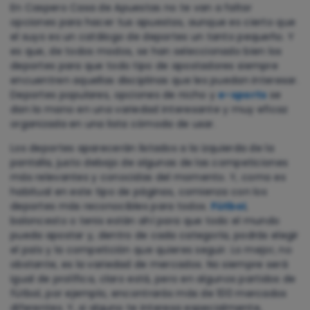
En Caspero Casa de Apuestas no te van a faltar
opciones para hacer tus apuestas, aunque es cierto que
el suyo es un catálogo de deportes un tanto pequeño. Y
es que, de todos modos, se han seleccionado bien los
deportes para que todo tipo de apostadores siempre
encuentren aquellas disciplinas que les puedan interesar.
Deportes populares, opciones de nicho y
e-sports
se
dan la mano en una variedad interesante y muy eficaz
organizada en una lista cómoda de usar.
Los deportes aparecerán listados a la izquierda de la
pantalla, justo debajo de algunas de las competiciones
más relevantes y conocidas del momento. Y, como es
habitual en este tipo de páginas, comienza con los
deportes más reconocibles para todos.
Fútbol
,
baloncesto o tenis están ahí para que todo el mundo
pueda apostar y, dentro de cada categoría, podrás elegir
el país y la competición que quieres seguir. Lo mejor, no
obstante, es la variedad de mercados. No siempre será
igual de prolífica, claro está, pero en algunos partidos de
fútbol, por ejemplo, encontrarás más de 100 mercados
diferentes. Y, si alguno te interesa especialmente,