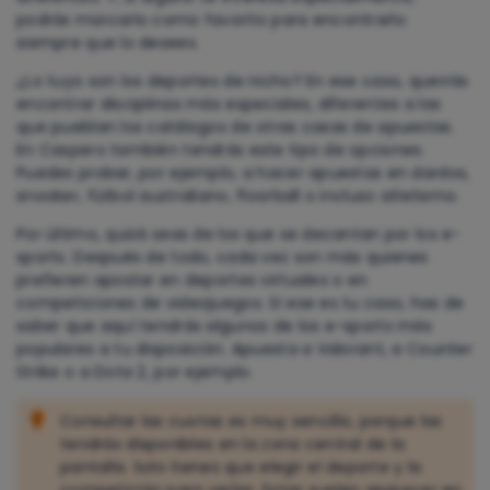
podrás marcarlo como favorito para encontrarlo
siempre que lo desees.
¿Lo tuyo son los deportes de nicho? En ese caso, querrás
encontrar disciplinas más especiales, diferentes a las
que pueblan los catálogos de otras casas de apuestas.
En Caspero también tendrás este tipo de opciones.
Puedes probar, por ejemplo, a hacer apuestas en dardos,
snooker, fútbol australiano, floorball o incluso atletismo.
Por último, quizá seas de los que se decantan por los e-
sports. Después de todo, cada vez son más quienes
prefieren apostar en deportes virtuales o en
competiciones de videojuegos. Si ese es tu caso, has de
saber que aquí tendrás algunos de los e-sports más
populares a tu disposición. Apuesta a Valorant, a Counter
Strike o a Dota 2, por ejemplo.
Consultar las cuotas es muy sencillo, porque las
tendrás disponibles en la zona central de la
pantalla. Solo tienes que elegir el deporte y la
competición para verlas. Estas suelen aparecer en