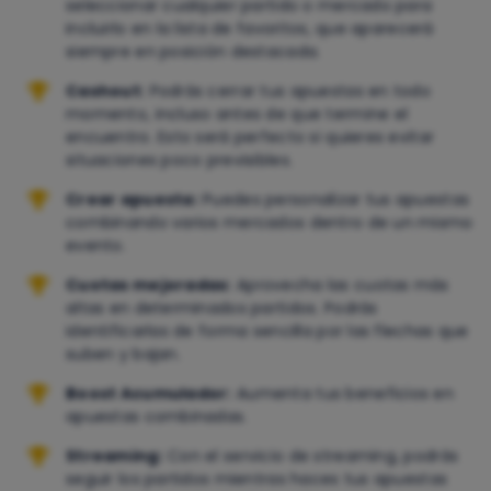
seleccionar cualquier partido o mercado para
incluirlo en la lista de favoritos, que aparecerá
siempre en posición destacada.
Cashout:
Podrás cerrar tus apuestas en todo
momento, incluso antes de que termine el
encuentro. Esto será perfecto si quieres evitar
situaciones poco previsibles.
Crear apuesta:
Puedes personalizar tus apuestas
combinando varios mercados dentro de un mismo
evento.
Cuotas mejoradas:
Aprovecha las cuotas más
altas en determinados partidos. Podrás
identificarlas de forma sencilla por las flechas que
suben y bajan.
Boost Acumulador:
Aumenta tus beneficios en
apuestas combinadas.
Streaming:
Con el servicio de streaming, podrás
seguir los partidos mientras haces tus apuestas