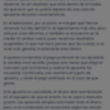
observar, es un resultado que está dentro de la media,
así que es lo que se podría esperar de una casa de
apuestas de estas características.
En el baloncesto, por su parte, el margen que hemos
obtenido ha sido del 5,51 %. Es ligeramente más alto, pero
solo por unas décimas, y también se encuentra en la
media. En ambos casos, pues, tenemos resultados
aceptables, lo que nos hace pensar que las cuotas, a un
nivel más general, mantendrán esta tónica.
Si quieres comprobar el pago potencial de tus apuestas,
lo tendrás muy sencillo, porque solo tienes que elegir el
mercado que te interesa y realizar la apuesta. No
necesitas confirmarla, solo examina el cupón de
apuesta, y verás el pago estimado en el caso de que
ganes.
Si la apuesta es cancelada, el dinero será reembolsado
en el supuesto de que el evento no se vaya a reanudar
pronto. Las apuestas simples retornarán todo el dinero,
pero, si es combinada, se recalculará según las demás