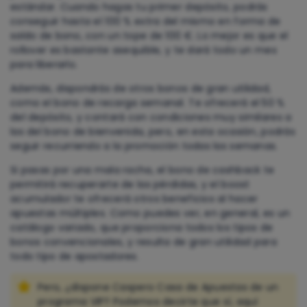
estándar. Cuando hagas tu primer depósito, podrás
conseguir hasta el 100 % extra del mismo en forma de
saldo de bono, con un tope de 100 €. Lo mejor es que el
rollover es bastante asequible, y te dará todo un mes
para liberarlo.
Además, dispondrás de otros bonos de gran utilidad,
como el bono de recarga semanal. Te ofrecerá el 50 %
del depósito, y contará con condiciones muy similares a
las del bono de bienvenida, pero, en esta ocasión, podrás
seguir recurriendo a la promoción todas las semanas.
Si pasas por una mala racha, el bono de cashback te
permitirá recuperarte de las pérdidas, y el boost
acumulador te ofrecerá otros beneficios al hacer
apuestas múltiples. Como puedes ver, en general, es un
catálogo variado, que proporciona todos los tipos de
bonos convencionales, y resulta de gran utilidad para
todo tipo de apostadores.
Pero, ¿dispone Caspero Casa de Apuestas de un
programa VIP? Podemos decirte que sí, aquí