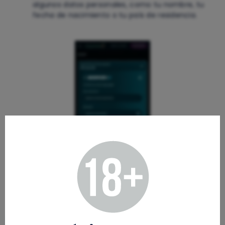
algunos datos personales, como tu nombre, tu
fecha de nacimiento o tu país de residencia.
4
Ahora, elige el método de pago que te convenga