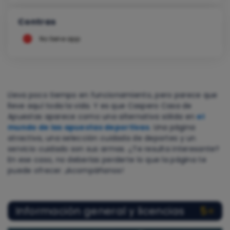
Contras
No tiene app
Lleva poco tiempo en funcionamiento, pero parece que
lleve aquí toda la vida. Y es que Caspero Casa de
Apuestas aparece como una alternativa sólida en
el
mundo de las apuestas deportivas
. Una página
atractiva, una selección cuidada de deportes y un
servicio cuidado son sus armas. ¿Te resulta interesante?
En ese caso, no deberías perderte lo que la página te
puede ofrecer. ¡Acompáñanos!
Información general y licencias
5⭐️