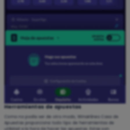
Herramientas de apuestas
Como no podía ser de otro modo, Winairlines Casa de
Apuestas proporciona todo tipo de herramientas de
utilidad a la hora de hacer las apuestas. Estas son