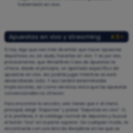
transmisión en vivo.
Apuestas en vivo y streaming
4.5⭐️
Si hay algo que sea más divertido que hacer apuestas
deportivas, es, sin duda, hacerlas en vivo. Y es por eso,
precisamente, que Winairlines Casa de Apuestas te
ofrece, desde el principio, un apartado específico de
apuestas en vivo. Así, podrás jugar mientras se está
desarrollando todo. Y eso tendrá determinadas
implicaciones, así como servicios extra que las apuestas
convencionales no ofrecen.
Para encontrar la sección, solo tienes que ir al menú
principal, elegir “Deportes” y pulsar “Deportes en vivo”. O,
si lo prefieres, ir al catálogo normal de deportes y buscar
el botón “Live” en la parte superior. De cualquier modo, te
encontrarás con una lista de disciplinas en las que se