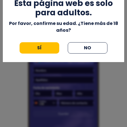
Esta página web es solo
para adultos.
3
Ahora, tendrás que rellenar un breve formulario,
en el que te pedirán tu nombre, apellido, fecha de
Por favor, confirme su edad. ¿Tiene más de 18
nacimiento y número de teléfono.
años?
SÍ
NO