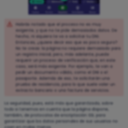
Habrás notado que el proceso no es muy
exigente, y que no te pide demasiados datos. De
hecho, ni siquiera te va a solicitar tu DNI.
Entonces, ¿quiere decir eso que es poco seguro?
No te creas: la página no requiere demasiado para
un registro inicial, pero, más adelante, puede
requerir un proceso de verificación que, en este
caso, será más exigente. Por ejemplo, te van a
pedir un documento válido, como el DNI o el
pasaporte. Además de eso, te solicitarán una
prueba de residencia, para lo que suele valer un
extracto bancario o una factura de servicios.
La seguridad, pues, está más que garantizada, sobre
todo si tenemos en cuenta que la página dispone,
también, de protocolos de encriptación SSL para
garantizar que los datos personales de sus usuarios no
caen en malas manos.