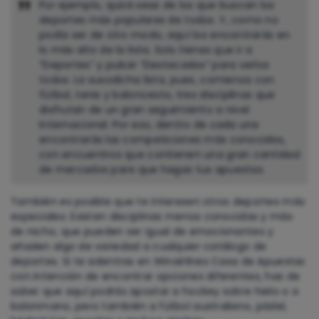
Por ejemplo, quizá seas de los que buscan los
deportes más populares de todos. Y, como no
podía ser de otro modo, aquí los encontrarás en
lo más alto de la lista. Solo tienes que ir a
“Deportes” y pulsar “Destacados” para verlos
todos. La susodicha lista, pues, comienza con
fútbol, tenis y baloncesto, tres disciplinas que
disfrutan de un gran seguimiento a nivel
internacional. Por eso, dentro de cada una
encontrarás las competiciones más conocidas,
con encuentros que contienen una gran cantidad
de mercados para que hagas tus apuestas.
También es posible que te interesen otros deportes más
especiales. Existen disciplinas menos conocidas y más
de nicho, que pueden ser igual de emocionantes y
añaden algo de variedad a cualquier catálogo de
deportes. Si te adentras en Winairlines Casa de Apuestas
con intención de encontrar opciones diferentes, has de
saber que aquí podrás apostar a hockey sobre hielo o a
balonmano, pero también a fútbol australiano, pádel,