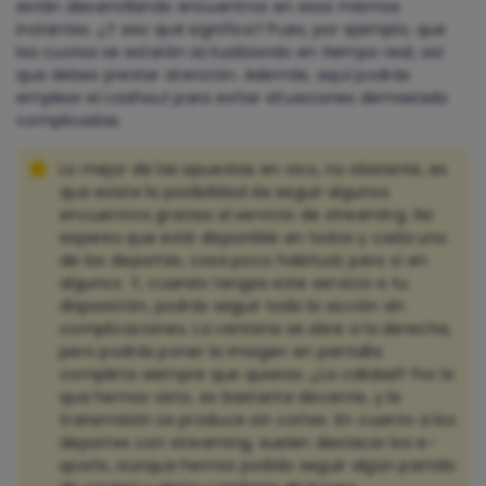
están desarrollando encuentros en esos mismos
instantes. ¿Y eso qué significa? Pues, por ejemplo, que
las cuotas se estarán actualizando en tiempo real, así
que debes prestar atención. Además, aquí podrás
emplear el cashout para evitar situaciones demasiado
complicadas.
Lo mejor de las apuestas en vivo, no obstante, es
que existe la posibilidad de seguir algunos
encuentros gracias al servicio de streaming. No
esperes que esté disponible en todos y cada uno
de los deportes, cosa poco habitual, pero sí en
algunos. Y, cuando tengas este servicio a tu
disposición, podrás seguir toda la acción sin
complicaciones. La ventana se abre a la derecha,
pero podrás poner la imagen en pantalla
completa siempre que quieras. ¿La calidad? Por lo
que hemos visto, es bastante decente, y la
transmisión se produce sin cortes. En cuanto a los
deportes con streaming, suelen destacar los e-
sports, aunque hemos podido seguir algún partido