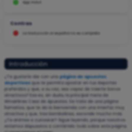
App móvil
Contras
La traducción al español no es completa
Introducción
¿Te gustaría dar con una
página de apuestas
deportivas
que te permita apostar en tus deportes
preferidos y que, a su vez, sea capaz de traerte bonos
atractivos? Esa es, sin duda, la principal meta de
Winairlines Casa de Apuestas. Se trata de una página
llamativa, que te da la bienvenida con una interfaz muy
atractiva y que, tras bambalinas, esconde mucho más.
¿Te animas a curiosear? Sigue leyendo, porque nosotros
estamos dispuestos a contártelo todo sobre esta página.