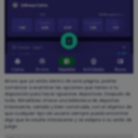
Ahora que ya estás dentro de esta página, podrás
comenzar a examinar las opciones que tienes a tu
disposición para hacer apuestas deportivas. Después de
todo, Winairlines ofrece una biblioteca de deportes
interesante, variada y bien construida, con el objetivo de
que cualquier tipo de usuario siempre pueda encontrar
algo que le resulte interesante y se adapte a su estilo de
juego.