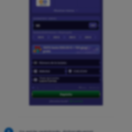
5
Ya estás registrado. ¡Enhorabuena!