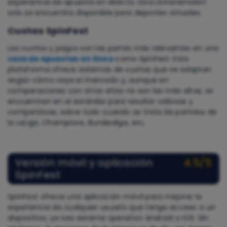
experiencia de apuesta en directo. Esta retransmisión
solo se encuentra disponible para deportes virtuales.
Cuotas SpinFest
Las cuotas y pagos son las partes más relevantes en una
casa de apuestas en línea
como SpinFest. Esta
plataforma ofrece sistemas de cuotas que se adaptan
según cómo vaya el mercado y, aunque en
comparaciones con otros sitios no son las más altas, se
encuentran en el estándar para resultar valiosas y
competitivas, sobre todo cuando se trata de partidos de
la LaLiga, Champions, Bundesliga, etc.
Versión móvil y aplicación
4.5/5
SpinFest
SpinFest ofrece una aplicación móvil para mejorar la
experiencia de cualquier usuario que tenga acceso a un
dispositivo, ya sea sistema operativo Android o iOS. Sin