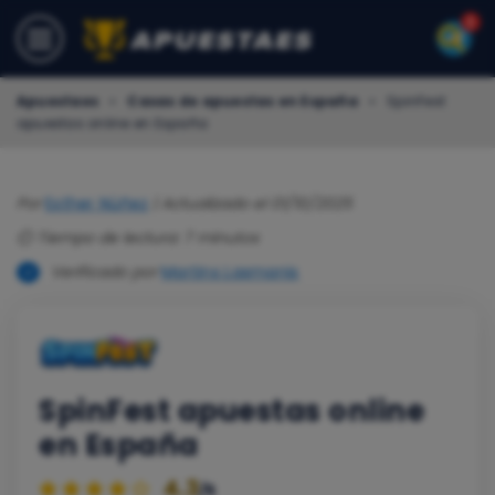
Apuestaes
»
Casas de apuestas en España
»
SpinFest
apuestas online en España
Por
Esther Núñez
|
Actualizado el 01/10/2025
⏲️ Tiempo de lectura: 7 minutos
Verificado por
Martins Lasmanis
SpinFest apuestas online
en España
4.3
/5