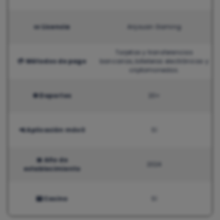
📜 Licencia
Anjouan Gaming
Tarjetas y transferencias
💳 Métodos de pago
bancarias, billeteras electrónicas y
criptomonedas.
⚽️ Deportes
20+
📲 Aplicación móvil
Sí
📅 Año de
2024
establecimiento
🎰 Casino
Sí