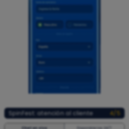
SpinFest: atención al cliente
4/5
Chat en vivo
Disponible las 24/7