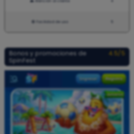
👥 Atención al cliente
4
🟢 Facilidad de uso
5
Bonos y promociones de
4.5/5
SpinFest