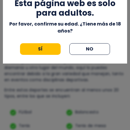
Esta página web es solo
para adultos.
Por favor, confirme su edad. ¿Tiene más de 18
años?
SÍ
NO
Con SpinFest no importará si deseas apostar al equipo
del Real Madrid, al Rayo Vallecano en la La Liga Española
o hacer pronósticos en competiciones de Italia,
Alemania u otro lugar del mundo, aquí lo puedes
encontrar debido a la gran variedad que manejan, tanto
en eventos como disciplinas deportivas.
Entre estos deportes se encuentran al menos unos 20
tipos, entre los que se incluyen:
Fútbol
Baloncesto
Tenis
Tenis de mesa