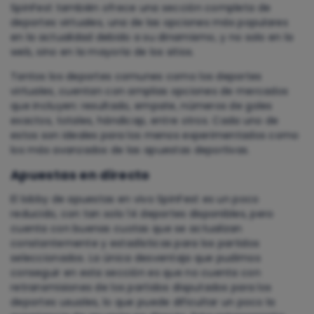
SpinFest también ofrece una sección completa de
deportes virtuales, una de las opciones más populares
en la actualidad debido a su dinamismo, y no solo en la
web, sino en la mayoría de los sitios.
Tantos los deportes comunes como los deportes
virtuales, cuentan con amplias opciones de mercados
que incluyen: resultado, empate, números de goles
exactos, totales, hándicap, entre otros. Cada uno de
estos son ideales para los menos experimentados como
los más avanzados de las apuestas deportivas.
Apuestas en directo
El lobby de apuestas en vivo SpinFest es un poco
reducido, con tan solo 14 deportes disponibles, pero
cuenta con buenas cuotas que se actualizan
constantemente y estadísticas para los partidos
seleccionados. La única desventaja que pudimos
conseguir en esta sección es que no cuenta con
retransmisiones de los partidos disputados para los
deportes usuales, lo que puede dificultar un poco la