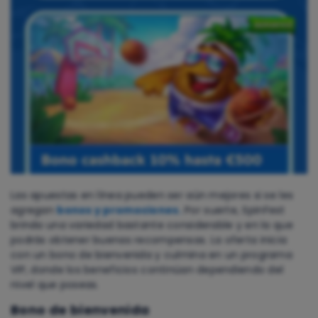
Las apuestas en línea pueden ser aún mejores si se les
agregan
bonos y promociones.
Por suerte, SpinFest
brinda una variedad bastante considerable y en la que
podrás obtener buenas recompensas. La oferta inicia
con un bono de bienvenida y culmina en un programa
VIP, donde los beneficios continúan dependiendo del
nivel que poseas.
Bono de bienvenida