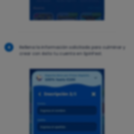
4
Rellena la información solicitada para culminar y
crear con éxito tu cuenta en SpinFest.