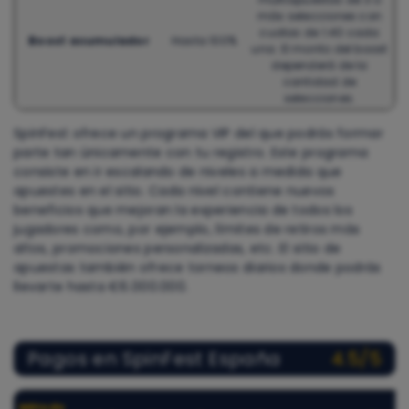
más selecciones con
cuotas de 1.40 cada
Boost acumulador
Hasta 100%
una. El monto del boost
dependerá de la
cantidad de
selecciones.
SpinFest ofrece un programa VIP del que podrás formar
parte tan únicamente con tu registro. Este programa
consiste en ir escalando de niveles a medida que
apuestes en el sitio. Cada nivel contiene nuevos
beneficios que mejoran la experiencia de todos los
jugadores como, por ejemplo, límites de retiros más
altos, promociones personalizadas, etc. El sitio de
apuestas también ofrece torneos diarios donde podrás
llevarte hasta €6.000.000.
Pagos en SpinFest España
4.5/5
Método