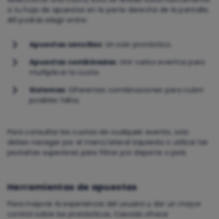
a tu hoja de apuestas en la parte derecha de la pantalla.
Allí podrás elegir entre:
Apuestas sencillas
: Un solo pronóstico.
Apuestas combinadas
: Unir varios eventos para
multiplicar la cuota.
Sistemas
: Diferentes combinaciones para cubrir
posibles fallos.
Para consultar las cuotas de cualquier evento, solo
debes navegar por el menú lateral izquierdo o utilizar las
pestañas superiores para filtrar por deporte o país.
Herramientas de apuestas
Para mejorar la experiencia del usuario y dar un mayor
control sobre los pronósticos, Casoola ofrece