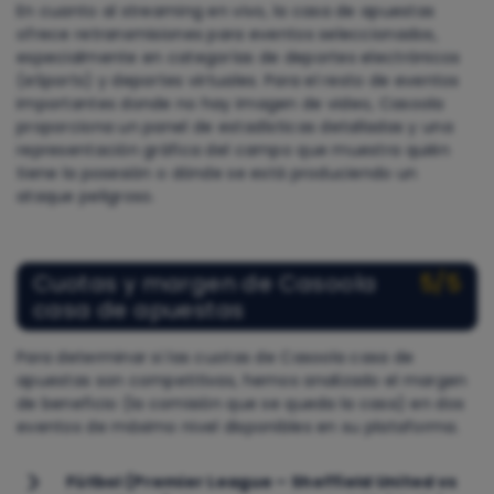
En cuanto al streaming en vivo, la casa de apuestas
ofrece retransmisiones para eventos seleccionados,
especialmente en categorías de deportes electrónicos
(eSports) y deportes virtuales. Para el resto de eventos
importantes donde no hay imagen de video, Casoola
proporciona un panel de estadísticas detalladas y una
representación gráfica del campo que muestra quién
tiene la posesión o dónde se está produciendo un
ataque peligroso.
Cuotas y margen de Casoola
5/5
casa de apuestas
Para determinar si las cuotas de Casoola casa de
apuestas son competitivas, hemos analizado el margen
de beneficio (la comisión que se queda la casa) en dos
eventos de máximo nivel disponibles en su plataforma.
Fútbol (Premier League – Sheffield United vs