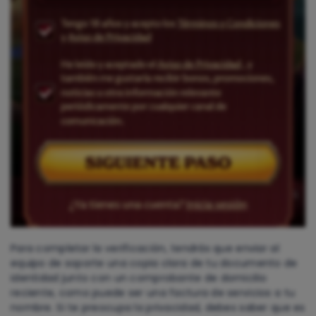
Para completar la verificación, tendrás que enviar al
equipo de soporte una copia clara de tu documento de
identidad junto con un comprobante de domicilio
reciente, como puede ser una factura de servicios a tu
nombre. Si te preocupa la privacidad, debes saber que es