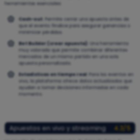
herramientas esenciales:
Cash-out
: Permite cerrar una apuesta antes de
que el evento finalice para asegurar ganancias o
minimizar pérdidas.
Bet Builder (crear apuesta)
: Una herramienta
muy valorada que permite combinar diferentes
mercados de un mismo partido en una sola
apuesta personalizada.
Estadísticas en tiempo real
: Para los eventos en
vivo, la plataforma ofrece datos actualizados que
ayudan a tomar decisiones informadas en cada
momento.
Apuestas en vivo y streaming
4.3/5