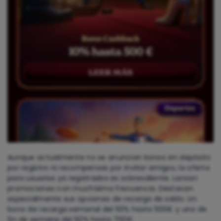
Aunque actualmente no se anuncian bonos sin depósito
por registro ni recompensas por invitar amigos, la oferta
para usuarios ya registrados es sobresaliente. Lanzan
promociones con muchísima frecuencia. Destacan
especialmente sus opciones de recarga de saldo. Un
bono de recarga semanal del 50% hasta 500€ y uno de
fin de semana del 50% hasta 700€.