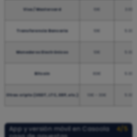
Visa / Mastercard
10€
3.000
Transferencia Bancaria
10€
5.000
Monederos Electrónicos
10€
5.000
Bitcoin
60€
5.000
Otras cripto (USDT, LTC, XRP, etc.)
10€ – 30€
5.000
App y versión móvil en Casoola
4/5
casa de apuestas