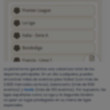
La plataforma garantiza una cobertura total de los
deportes principales. En un día cualquiera, puedes
encontrar miles de eventos para fútbol (con más de
2.600 mercados activos), baloncesto (más de 600
eventos) y
tenis
(más de 100 eventos). Por supuesto, las
ligas españolas como La Liga y la Segunda División
ocupan un lugar privilegiado en su menú de ligas
especiales.