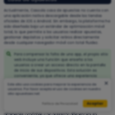
Actualmente, Casoola casa de apuestas no cuenta con
una aplicación nativa descargable desde las tiendas
oficiales de iOS o Android. Sin embargo, la plataforma ha
sido diseñada bajo un estándar de optimización móvil
total, lo que permite a los usuarios realizar apuestas,
gestionar depósitos y solicitar retiros directamente
desde cualquier navegador móvil con total fluidez.
Para compensar la falta de una app, el propio sitio
web incluye una función que enseña a los
usuarios a crear un acceso directo en la pantalla
de inicio de sus dispositivos. Esta solución es
conveniente, ya que ofrece una experiencia
similar a una aplicación instalada, permitiendo un
Este sitio usa cookies para mejorar la experiencia de
acceso rápido a la cuenta sin ocupar espacio de
usuarios. Por favor acepta el uso de cookies en nuestro
almacenamiento y manteniendo todas las
sitio apuestaes.net.
funcionalidades de la versión de escritorio.
Aceptar
Política de Privacidad
La experiencia móvil para los usuarios españoles es
altamente confiable y no presenta diferencias en