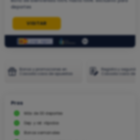
Bono de bienvenida 100% hasta 100€ exclusivo para
deportes
VISITAR
Bonos y promociones en
Registro y segurida
Casoola casa de apuestas
Casoola casa de a
Pros
Más de 30 deportes
Dep. y ret. rápidos
Bonos semanales