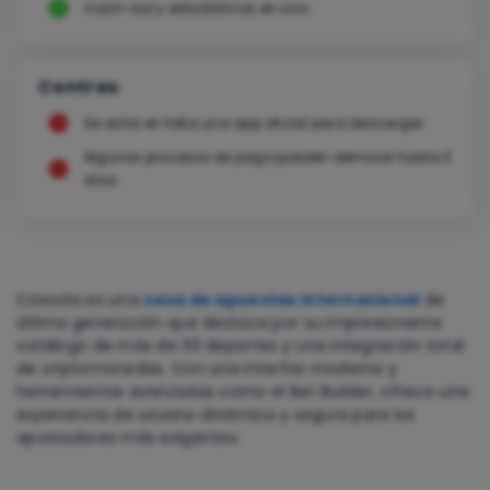
Cash-out y estadísticas en vivo
Contras
Se echa en falta una app oficial para descargar.
Algunos procesos de pago pueden demorar hasta 3
días.
Casoola es una
casa de apuestas internacional
de
última generación que destaca por su impresionante
catálogo de más de 30 deportes y una integración total
de criptomonedas. Con una interfaz moderna y
herramientas avanzadas como el Bet Builder, ofrece una
experiencia de usuario dinámica y segura para los
apostadores más exigentes.