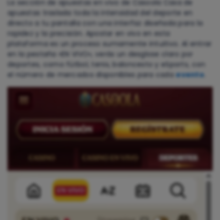
La sección de apuestas en vivo de Casoola Casa de
apuestas traslada toda la intensidad del deporte en
directo a tu pantalla con una interfaz diseñada para la
rapidez y la precisión. Apostar en vivo en esta
plataforma es un proceso sumamente intuitivo. Al entrar
en la pestaña «EN VIVO», verás un desglose claro por
deportes, como fútbol, tenis, baloncesto y eSports, con
el número de mercados disponibles para cada
evento
.