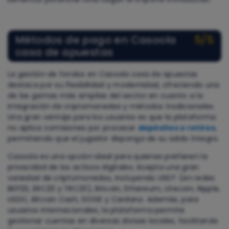
Métodos de pago en Casoola
5/5
casa de apuestas
La gestión de fondos en Casoola casa de apuestas
destaca por su flexibilidad y modernidad, ofreciendo una
de las gamas más amplias del sector en cuanto a la
integración de criptomonedas y métodos tradicionales.
Una gran ventaja para los usuarios es que la plataforma
no aplica comisiones por procesar
depósitos o retiros
,
permitiendo que el jugador disponga de su saldo íntegro.
Casoola es una opción ideal para quienes prefieren la
privacidad de los activos digitales. Acepta una gran
variedad de criptomonedas, incluyendo USDT (en redes
BEP20, ERC20 y TRC20), Bitcoin, Ethereum, Litecoin, Ripple,
USDC, Bitcoin Cash, DOGE y Cardano. Además, para
usuarios internacionales, la plataforma permite
gestionar cuentas en diversas divisas locales, facilitando