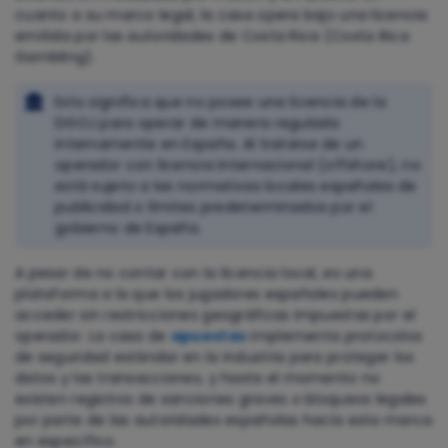
cuanto a su marco legal, la casa opera bajo una licencia
emitida por las autoridades de Costa Rica (Costa Rica
Gambling).
Esto significa que no posee una licencia de la
DGOJ para operar de manera regulada
internamente en España. Al tratarse de un
operador con licencia internacional (offshore), no
está sujeto a las normativas locales españolas de
publicidad o límites predeterminados por el
gobierno de España.
A pesar de no contar con la licencia local, es una
plataforma a la que los jugadores españoles pueden
acceder sin restricciones geográficas impuestas por el
operador. La casa de
apuestas
implementa protocolos
de seguridad estándar en la industria para proteger los
datos y las transacciones, y hasta el momento no
existen registros de sanciones graves o bloqueos legales
por parte de las autoridades españolas hacia esta marca
en específico.