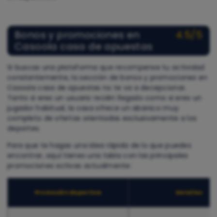
Bonos y promociones en
4.5/5
Casoola casa de apuestas
Si buscas una plataforma que recompense tu actividad
constantemente, la sección de bonos y promociones en
Casoola casa de apuestas no te va a decepcionar.
Tanto si eres un usuario recién llegado como si eres un
jugador habitual, la casa ofrece un abanico muy
completo de ofertas orientadas exclusivamente a los
deportes.
Para que te hagas una idea rápida de lo que puedes
encontrar, aquí tienes una tabla con las principales
promociones activas actualmente:
Promoción deportiva
Detalles