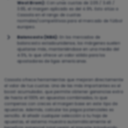
West Brom):
Con unas cuotas de 2.05 / 3.45 /
3.65, el margen aplicado es del 4.9%. Esto sitúa a
Casoola en el rango de cuotas
normales/competitivas para el mercado de fútbol
europeo.
Baloncesto (NBA):
En los mercados de
baloncesto estadounidense, los márgenes suelen
ajustarse más, manteniéndose en una media del
4.5%, lo que ofrece un valor sólido para los
apostadores de ligas americanas.
Casoola ofrece herramientas que mejoran directamente
el valor de tus cuotas. Una de las más importantes es el
boost acumulador, que permite obtener ganancias extra
de hasta el 100% en apuestas combinadas, lo que
compensa con creces el margen base en este tipo de
apuestas. Además, calcular los pagos potenciales es
sencillo. Al añadir cualquier selección a tu hoja de
apuestas, el sistema muestra automáticamente el
beneficio potencial total según el importe introducido.