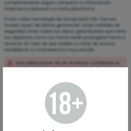
completamente seguro compartir tu información
financiera y personal con esta plataforma.
El sitio utiliza tecnología de encriptación SSL (Secure
Socket Layer) de última generación. Estas medidas de
seguridad cifran todos tus datos, garantizando que tanto
tus depósitos como tus retiros estén protegidos frente a
terceros. En caso de que olvides tu clave de acceso,
restablecer tu contraseña es muy sencillo.
Solo debes hacer clic en el enlace «¿Olvidaste tu
contraseña?» en la ventana de inicio de sesión y
recibirás un correo electrónico con las
instrucciones para crear una nueva. Además, para
maximizar la seguridad de tus fondos
(especialmente si operas con criptomonedas), la
plataforma te permite configurar la
autenticación de dos factores desde el panel de
ajustes de tu cuenta.
Finalmente, si en algún momento sospechas que tu