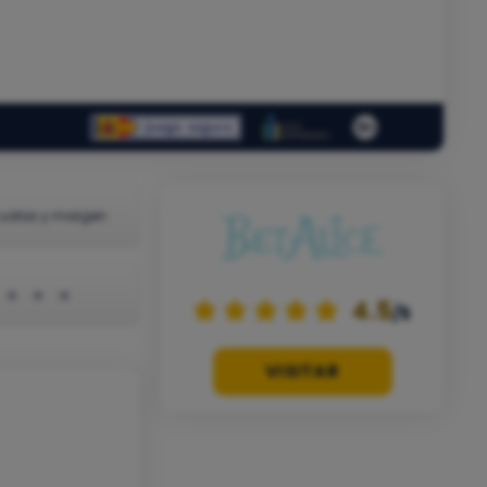
uotas y margen
4.5
/5
VISITAR