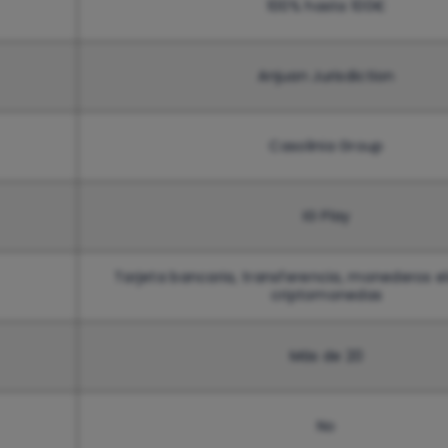
100% hasta 100€
Anjuan Jurisdiction
Casolinia Group
IG Play
Tarjeta bancaria, transferencia, monederos e
criptomonedas
Más de 20
No