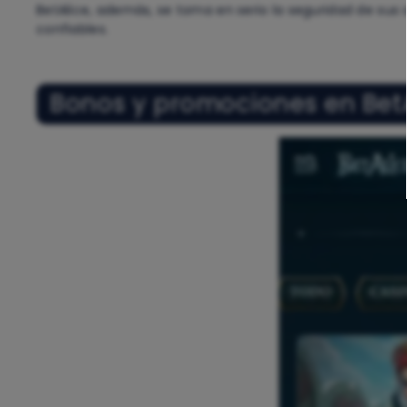
BetAlice, además, se toma en serio la seguridad de su
confiables.
Bonos y promociones en Bet