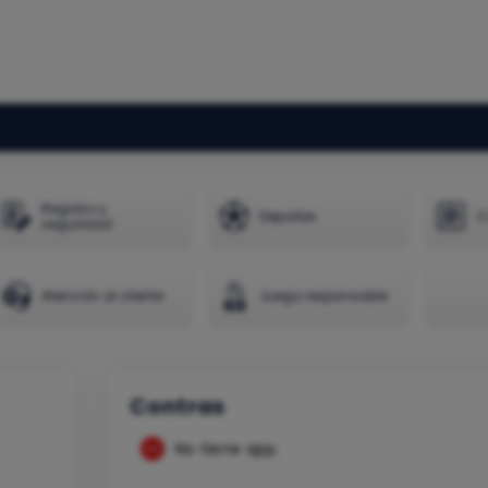
Registro y
Deportes
C
seguridad
Atención al cliente
Juego responsable
Contras
No tiene app.