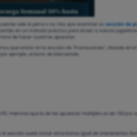
apuestas vale la pena o no, hay que examinar su
sección de 
nvertido en un método práctico para atraer a nuevos jugadore
 hora de hacer nuestras apuestas.
emos que entrar en la sección de “Promociones”, situada en e
 por ejemplo, el bono de bienvenida:
0, mientras que la de las apuestas múltiples es de 1.50 por s
la sección suele incluir otros bonos igual de interesantes. B