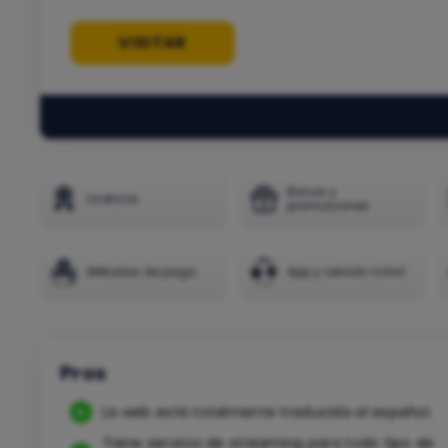
VISITAR
Bonos y
Licencia
promociones
Métodos de pago
App y versión móvil
Pros
La web está totalmente traducida al español.
Tiene servicio de streaming para todo tipo de