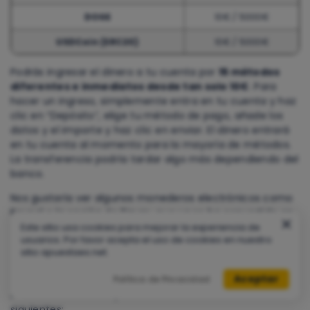
DOGE
10€ / 5000€
USDCoin (ERC20)
10€ / 5000€
Podrás ingresar el dinero a tu cuenta por
15 métodos
diferentes e inmediatos desde tan solo 10€
. Para
hacer un ingreso, simplemente entra en tu cuenta y haz
clic en “Depósito”, elige tu método de pago, añade los
datos y el importe y haz clic en enviar. El dinero entrará
en tu cuenta al momento para la mayoría de métodos.
La transferencia podría tardar algo más dependiendo del
banco.
Nos gustaría ver algunos monederos electrónicos como
Paypal o la opción de Bizum, que ya se ha convertido en
una de las favoritas entre los apostadores españoles.
Este sitio usa cookies para mejorar la experiencia de
usuarios. Por favor acepta el uso de cookies en nuestro
¡Pero aquí no faltan opciones! Tienes monederos muy
sitio apuestaes.net.
conocidos como Neteller e infinidad de criptomonedas
como Bitcoin, Dogecoin, Ethereum o Ripple, entre otras.
Aceptar
Política de Privacidad
Para los
retiros
tampoco tenemos comisión, son los
siguientes: