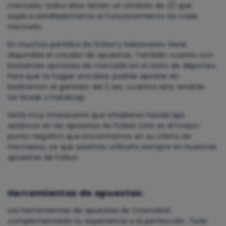
mercado, todos ellos tienen un símbolo de (i) que
explica detalladamente el funcionamiento de cada
mercado.
En muchos partidos de fútbol y baloncesto tiene
disponible el creador de apuestas. También cuenta con
bastantes opciones de mercado en el resto de deportes.
Para que te hagas una idea, podrás apostar en
badminton al ganador del 2 set, cuantos sets tendrán
tie-break o handicap.
Sería muy interesante que añadieran handicaps
asiáticos en las apuestas de fútbol. Este es el mayor
punto negativo que encontramos en su oferta de
mercados, ya que solemos utilizarlo siempre en nuestras
apuestas de fútbol.
Herramientas de apuestas:
Las herramientas de apuestas de Cosmobet
complementarán tu experiencia a la perfección. Todo