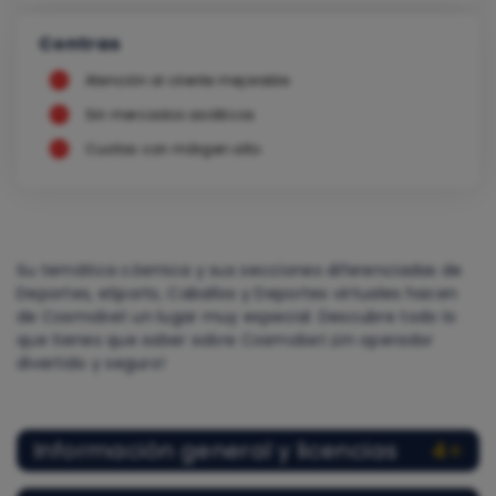
Contras
Atención al cliente mejorable
Sin mercados asiáticos
Cuotas con márgen alto
Su temática cósmica y sus secciones diferenciadas de
Deportes, eSports, Caballos y Deportes virtuales hacen
de Cosmobet un lugar muy especial. Descubre todo lo
que tienes que saber sobre Cosmobet ¡Un operador
divertido y seguro!
Información general y licencias
4⭐