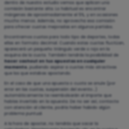
dentro de nuestro estudio vemos que aplican una
comisión bastante alta. Lo habitual es encontrar
márgenes de aproximadamente el 5%, y en ocasiones
mucho menos. Además, no aprovecha esa comisión
para ofrecer cuotas mejoradas en algunos partidos.
Encontramos cuotas para todo tipo de deportes, todas
ellas en formato decimal. Cuando estas cuotas fluctúan,
aparecerá un pequeño triángulo verde o rojo en la
esquina de la cuota. También tendrás la posibilidad de
hacer cashout en tus apuestas en cualquier
momento
, pudiendo aspirar a cuotas más atractivas
que las que estabas apostando.
En el caso de que una apuesta o cuota se anule (por
error en las cuotas, suspensión del evento…)
automáticamente te reembolsarán el importe que
habías invertido en la apuesta. De no ser así, contacta
con atención al cliente, podría haber habido algún
problema puntual.
A la hora de apostar, no tendrás que sacar la