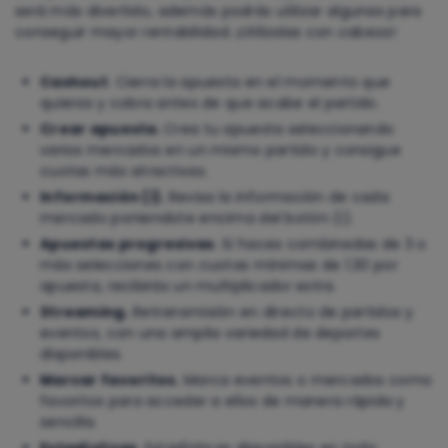
será más divertido, además podrás utilizar algunas para
conseguir mayor rentabilidad. ¡Utilizalas con cabeza!
Cashout
. Cierra la apuesta en el momento que
quieras y cobra antes de que acabe el partido.
Crear apuesta.
Crea tu apuesta seleccionando
varios mercados en un mismo partido y consigue
cuotas más atractivas.
Información (i).
Revisa la información de cada
mercado poniendote encima del botón (i).
Apuestas progresivas
. Si haces combinadas de 3 o
más selecciones con cuotas mínimas de 1.30 por
apuesta, recibirás un multiplicador extra.
Streaming.
Retransmisión en directo de partidos y
eventos, con una amplia variedad de deportes
disponibles.
Marcar favoritos.
Marca eventos o mercados como
favoritos para acceder a ellos de manera rápida y
sencilla.
Estadísticas
. Estadísticas disponibles en todo