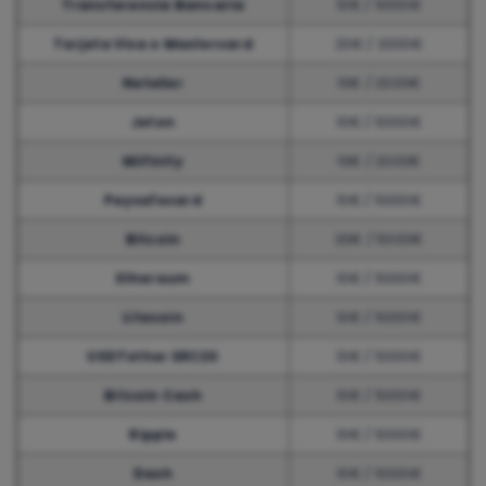
Transferencia Bancaria
10€ / 5000€
Tarjeta Visa o Mastercard
20€ / 2000€
Neteller
10€ / 2000€
Jeton
10€ / 5000€
MiFinity
10€ / 2000€
Paysafecard
10€ / 5000€
Bitcoin
30€ / 5000€
Ethereum
10€ / 5000€
Litecoin
10€ / 5000€
USDTether ERC20
10€ / 5000€
Bitcoin Cash
10€ / 5000€
Ripple
10€ / 5000€
Dash
10€ / 5000€