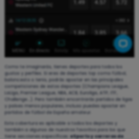
Como te imaginarás, tienes deportes para todos los
gustos y perfiles. Si eres de deportes top como fútbol,
baloncesto o tenis, podrás apostar en las principales
competiciones de estos deportes (Champions League,
LaLiga, Premier League, NBA, ACB, Euroliga, ATP, ITF,
Challenge…). Pero también encontrarás partidos de ligas
y países menos populares, incluso puedes apostar en
partidos de fútbol de España amateur.
Esta cobertura es aplicable a todos los deportes y
también a algunos de nuestros favoritos para los que
tiene secciones específicas:
eSports y carreras de