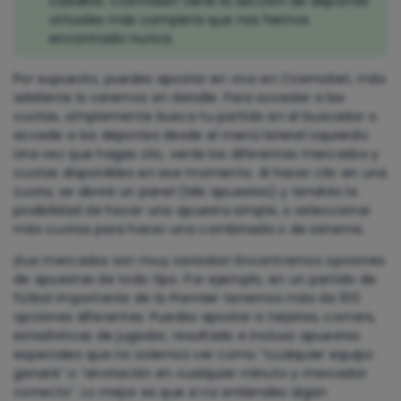
caballos. Cosmobet tiene la sección de deportes
virtuales más completa que nos hemos
encontrado nunca.
Por supuesto, puedes apostar en vivo en Cosmobet, más
adelante lo veremos en detalle. Para acceder a las
cuotas, simplemente busca tu partido en el buscador o
accede a los deportes desde el menú lateral izquierdo.
Una vez que hagas clic, verás los diferentes mercados y
cuotas disponibles en ese momento. Al hacer clic en una
cuota, se abrirá un panel (Mis apuestas) y tendrás la
posibilidad de hacer una apuesta simple, o seleccionar
más cuotas para hacer una combinada o de sistema.
¡Sus mercados son muy variados! Encontramos opciones
de apuestas de todo tipo. Por ejemplo, en un partido de
fútbol importante de la Premier tenemos más de 100
opciones diferentes. Puedes apostar a tarjetas, corners,
estadísticas de jugador, resultado e incluso apuestas
especiales que no solemos ver como “cualquier equipo
ganará” o “anotación en cualquier minuto y marcador
correcto”. Lo mejor es que si no entiendes algún