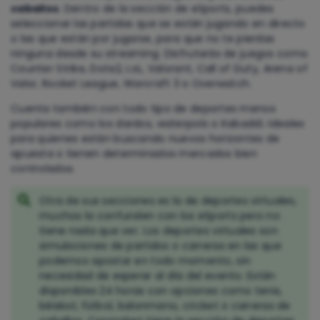
caballos
. Dentro de la sección de eSports, puedes
seleccionar las partidas que se están jugando en directo
o las que están por jugarse, para que no te pierdas
ninguna desde su streaming. Disfrutarás de juegos como
Counter Strike, Dota2, LoL, Valorant, Call of Duty, Arena of
Valor, Rocket League, Warcraft 3 o Overwatch.
Cuenta también con todo tipo de deportes menos
populares como los dardos, waterpolo o Kabaddi. Ideales
para quienes están buscando nuevos horizontes de
apuesta o tienen determinados mercados bien
controlados.
Otra de sus secciones es la de deportes virtuales,
muchos la confunden con los eSports pero no
tiene nada que ver. Los deportes virtuales son
simulaciones de partidos o carreras en las que
podemos apostar en todo momento, sin
necesidad de esperar al día del evento. Están
disponibles 24 horas con opciones como tenis,
béisbol, fútbol, balonmano, cricket o carreras de