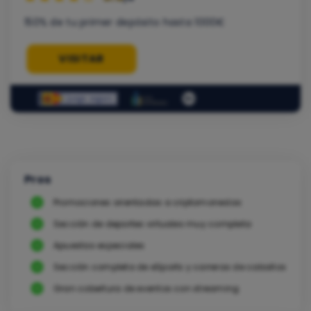
150% de tu primer depósito hasta 1000€
VISITAR
Pros
Promociones orientadas a criptomonedas
Sección de deportes virtuales muy completa
Apuestas especiales
Sección completa de eSports y carreras de caballos
Gran cobertura de eventos con streaming