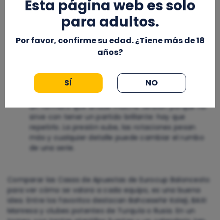
Esta página web es solo
para lo que viene después.
para adultos.
Los equipos que terminan del tercero al sexto
tienen que jugar los octavos, una ronda donde ya
Por favor, confirme su edad. ¿Tiene más de 18
no hay espacio para errores. Aquí empiezan los
años?
partidos realmente duros, esos en los que
cualquier despiste te manda a casa antes de
tiempo.
SÍ
NO
Cuartos y semifinales se juegan al mejor de tres,
un formato que añade mucha tensión porque no
sirve con tener un partido brillante: hay que
repetirlo. La presión sube, las rotaciones pesan
más y cualquier detalle puede cambiar el rumbo
de una serie.
Comparar las Casas de Apuestas de Eurocup Baloncesto
para ver cómo se valora a cada equipo, es una buena
idea. Entre los favoritos destacan Bahcesehir Koleji, BAXI
Manresa y clubes potentes de Turquía o Rusia. En un