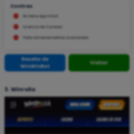
Contras
No tiene app móvil
Licencia de Curazao
Falta de herramientas avanzadas
Reseña de
Visitar
WinWinBet
3. Winrolla