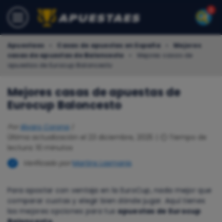
Apuestaes
»
Casas de apuestas en España
»
Mejores
casas de apuestas de Baloncesto
»
Mejores casas de
apuestas de Eurocup Baloncesto
Mejores casas de apuestas de
Eurocup Baloncesto
Por
Alvaro Corona
|
Última actualización el 23 diciembre, 2025
⏲️ Tiempo de
lectura: 10 minutos
Verificado por
Martins Lasmanis
Para apostar con ventaja en la EuroCup, nada mejor que
comparar cuotas y elegir bien dónde jugar. Aquí tienes
las mejores opciones para tus
apuestas de Eurocup
Baloncesto
.