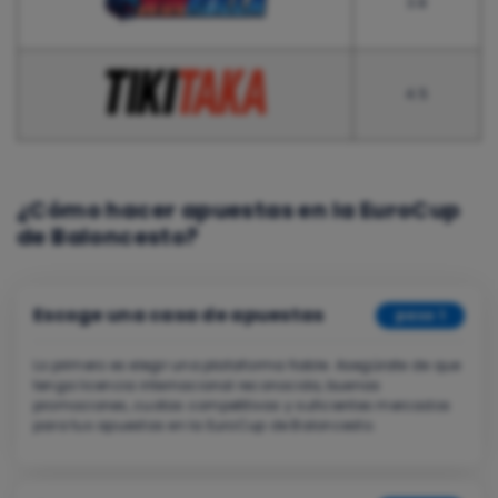
3.8
4.5
¿Cómo hacer apuestas en la EuroCup
de Baloncesto?
Escoge una casa de apuestas
paso 1
Lo primero es elegir una plataforma fiable. Asegúrate de que
tenga licencia internacional reconocida, buenas
promociones, cuotas competitivas y suficientes mercados
para tus apuestas en la EuroCup de Baloncesto.