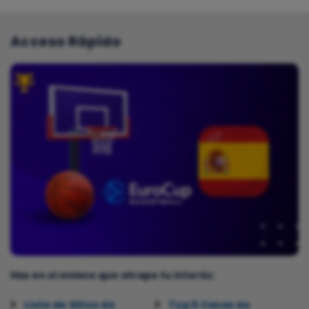
Acceso Rápido
Haz en el enlace que atrape tu interés:
Lista de Sitios de
Top 5 Casas de