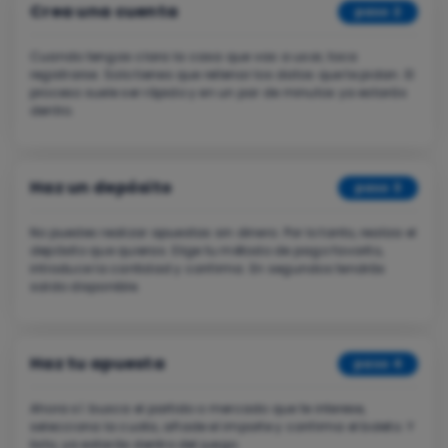
Crea una cuenta
paso 2
Cuando tengas clara la casa que vas a usar, toca
registrarse. Solo tienes que rellenar los datos que te pidan. El
proceso suele ser rápido y en un par de minutos ya estarás
dentro.
Haz un depósito
paso 3
No puedes realizar apuestas sin dinero. Por lo tanto, realiza el
depósito que quieras. Elige tu método de pago favorito,
introduce la cantidad y confirma. En segundos tendrás
saldo disponible.
Haz tu apuesta
paso 4
Ahora sí: busca el partido o mercado que te interese,
selecciona la cuota, añade el importe y confirma el boleto. Y
listo, ya estarás dentro del juego.