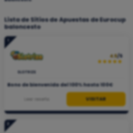
Lista de Sitios de Apuestas de Eurocup
baloncesto
1
4.5
/5
SLOTRIZE
Bono de bienvenida del 100% hasta 100€
VISITAR
Leer reseña
2