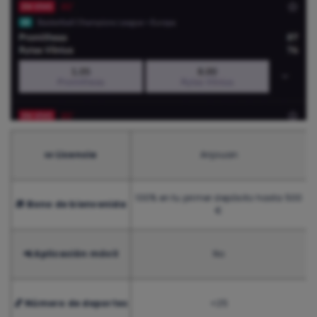
📜 Licencia
Anjouan
100% en tu primer depósito hasta 500
🎁 Bono de bienvenida
€
📲 Aplicación móvil
No
🏀 Número de deportes
+25