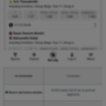
📜 Licencia
Curazao
100% hasta 100 € en tu primer
🎁 Bono de bienvenida
depósito