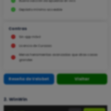
Buena sección de apuestas en vivo
Depósito mínimo accesible
Contras
Sin app móvil
Licencia de Curazao
Menos herramientas avanzadas que otras casas
grandes
Reseña de Velobet
Visitar
2. WinWin