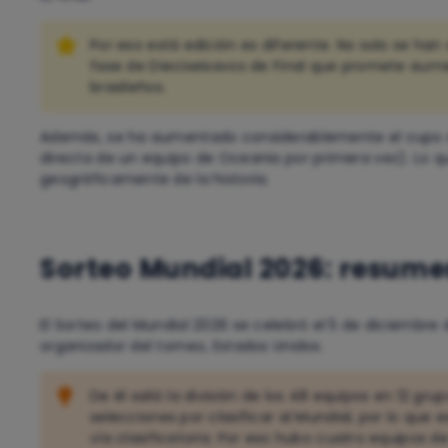
Por eso está edición es diferente. No solo se ha
fase de Dieciseisavos de Final que promete aum
brasileños.
Además, se ha aumentado considerablemente el cupo de
directa de un equipo de Oceania por primera vez). Lo 
geográficamente de la historia.
Sorteo Mundial 2026: resume
El Sorteo del Mundial 2026 se celebró el 5 de diciembre
organizador del torneo, Estados Unidos.
De él salió la división de los 48 equipos en 12 g
selecciones por clasificar al Mundial, por lo qu
vía clasificatoria. Por eso hubo cuatro equipos d