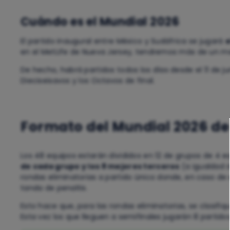
Cuándo es el Mundial 2026
El partido inaugural entre México y Sudáfrica se jugará
e
en el MetLife de Nueva Jersey, tendremos más de un me
De hecho, habrá partidos todos los días desde el 11 de ju
Dieciseisavos y los Octavos de final.
Formato del Mundial 2026 de
Los 48 equipos estarán divididos en 12 de grupos de 4 
de cada grupo y los 8 mejores terceros
(a igualdad d
rondas eliminatorias a partido único donde, en caso de 
tanda de penaltis.
Esto hace que, para las rondas eliminatorias, se clasi
Esta vez los que lleguen a semifinales jugarán 8 parti