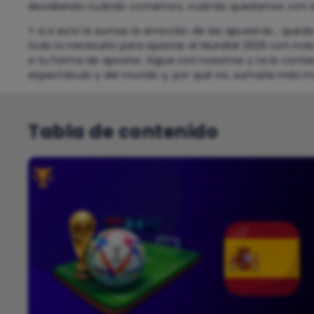
decidiendo cuándo comemos, cuándo quedamos con amig
Y si a esto le sumas la emoción de las apuestas… qued
todo lo necesario para apostar al Mundial 2026 con má
a tu forma de apostar. Sigue con nosotros y te lo cont
espectáculo y del mundo y, por qué no, sumarle más mo
Tabla de contenido