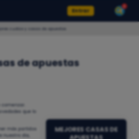
Entrar
jores cuotas y casas de apuestas
asas de apuestas
e comenzar.
novedades que lo
MEJORES CASAS DE
ener más partidos
e nuestro dia,
APUESTAS