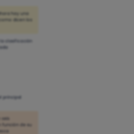
 Ahora hay una
como dicen los
 clasificación
tada
 principal
 seis
n función de su
pesca