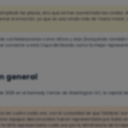
n ampliado las plazas, sino que se han aumentado las rondas.
entar la emoción, ya que es una ronda más de ‘mata-mata’, 
 confederaciones como Africa y Asia (incluyendo también la
que convierte a esta Copa del Mundo como la mejor represen
n general
 de 2025 en el Kennedy Center de Washington DC, la capital del
rupos de cuatro cada uno, con la curiosidad de que faltaban aun
e estos equipos desconocidos fueron representados por bolas e
e la UEFA representados cada uno por la eliminatoria de la re