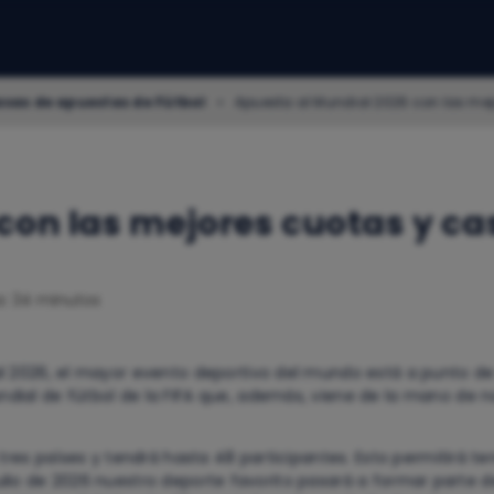
asas de apuestas de Fútbol
»
Apuesta al Mundial 2026 con las me
con las mejores cuotas y c
a: 34 minutos
l 2026, el mayor evento deportivo del mundo está a punto d
ial de fútbol de la FIFA que, además, viene de la mano de 
tres países y tendrá hasta 48 participantes. Esto permitirá t
 julio de 2026 nuestro deporte favorito pasará a formar parte d