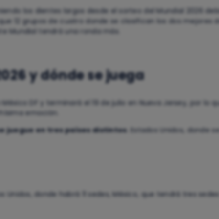
endo los dientes largos desde el sorteo del Mundial 2026 debi
ue 12 grupos de cuatro donde se clasifican los dos mejores 
este Mundial tendrá una ronda más.
026 y dónde se juega
México DF y terminará el 19 de julio en Nueva Jersey, por lo 
chísima emoción.
e juegue en tres países distintos
. Estados Unidos, donde se
os Unidos, donde habrá 11 sedes, México, que tendrá tres sede