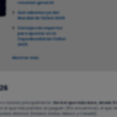
resumen general
Qué sabemos ya del
Mundial de fútbol 2026
Consejos de expertos
para apostar en la
Copa Mundial de fútbol
2026
Mostrar más
026
inco razones principalmente.
Será el que más dure, desde 11 d
 en el que más partidos se jueguen (104 encuentros), el que 
s países distintos (Estados Unidos, México y Canadá).