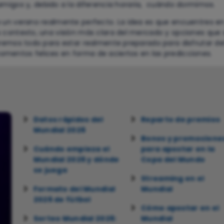
os y, debido a la diferencia horaria, cuándo dormimos.
a un verano realmente perfecto. La idea es que encuentres en
s contexto, una visión más clara del mercado y opciones que
aremos todo para estar realmente preparado para disfrutar d
mentos felices en forma de aciertos en las predicciones.
Datos rápidos del
Reparto de premios
Mundial 2026
Bonos y promocione
Cuándo empieza el
para apostar en la
Mundial 2026 y dónde
Copa del Mundo
se juega
Streaming en el
Formato del Mundial
Mundial
2026 de fútbol
Cómo apostar en el
Sorteo Mundial 2026:
Mundial