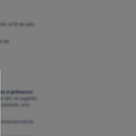
al, el 19 de julio
da de
los 2 primeros
e ahí, se jugarán
 persiste, una
a anteriormente.