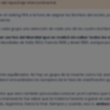
 del repechaje intercontinental.
e el ranking FIFA a la hora de asignar los Bombos del sorteo, po
mente.
do cada grupo una selección de cada uno de los cuatro bombo
er sorteo del Mundial que se realizó sin saber todos los
 Mundiales de Italia 1934, Francia 1938 y Brasil 1950, aunque 
ante equilibrados. No hay un grupo de la muerte como tal, au
aron encuadrados los europeos de la fase de clasificación q
, sino que esto también provocaba conocer ya el camino que 
más interesante fue saber que la máxima favorita a ganar el c
 Argentina, hasta la final. Siempre y cuando, eso sí,
ambas