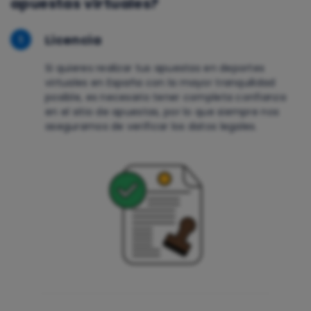
apuestas virtuales?
Licencia
1
Si quieres realizar tus apuestas en deportes
virtuales en España con la mayor tranquilidad
posible, es necesario tener completa confianza
en el sitio de apuestas, por lo que siempre nos
aseguramos de verificar los datos legales.