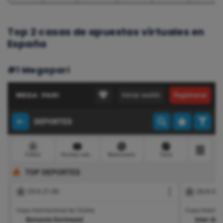
Top 2 casas de apuestas virtuales en
España
#1 Megapari