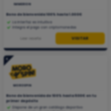
IMMERION
Bono de bienvenida 100% hasta 1.000€
La interfaz es intuitiva
Integra el pago con criptomonedas
VISITAR
Leer reseña
4
MOROSPIN
Bono de bienvenida de 100% hasta 500€ en tu
primer depósito
Dispone de un gran catálogo deportivo