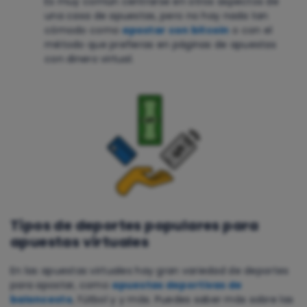
Es muy común centrarse en otros aspectos de
una casa de apuestas, pero no hay nada tan
cómodo como
apostar con bitcoin
o con el
método que prefieras en páginas de apuestas
con dinero virtual.
Tipos de deportes populares para
apuestas virtuales
En las apuestas virtuales hay gran variedad de deportes
para apostar, como
apuestas deportivas de
baloncesto
, fútbol y y más. Puedes saber más sobre las