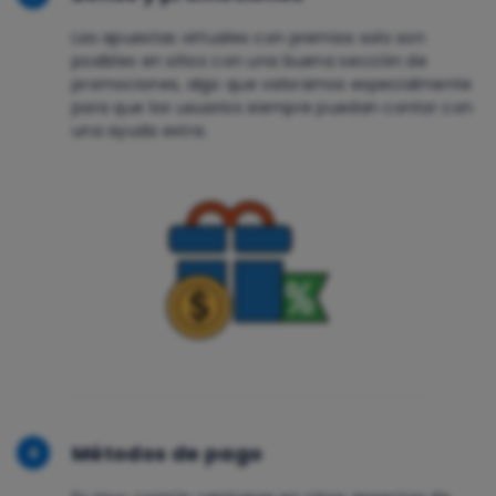
Las apuestas virtuales con premios solo son
posibles en sitios con una buena sección de
promociones, algo que valoramos especialmente
para que los usuarios siempre puedan contar con
una ayuda extra.
Métodos de pago
4