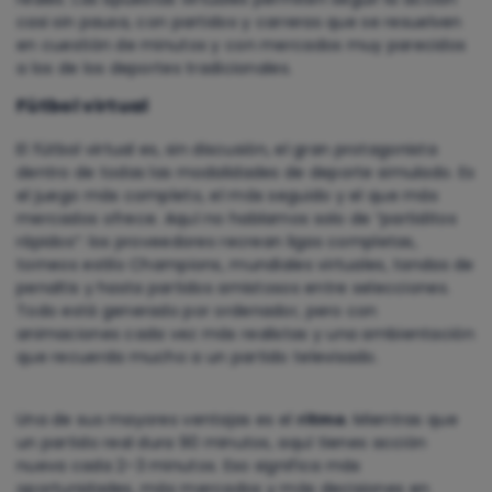
casi sin pausa, con partidos y carreras que se resuelven
en cuestión de minutos y con mercados muy parecidos
a los de los deportes tradicionales.
Fútbol virtual
El fútbol virtual es, sin discusión, el gran protagonista
dentro de todas las modalidades de deporte simulado. Es
el juego más completo, el más seguido y el que más
mercados ofrece. Aquí no hablamos solo de “partiditos
rápidos”: los proveedores recrean ligas completas,
torneos estilo Champions, mundiales virtuales, tandas de
penaltis y hasta partidos amistosos entre selecciones.
Todo está generado por ordenador, pero con
animaciones cada vez más realistas y una ambientación
que recuerda mucho a un partido televisado.
Una de sus mayores ventajas es el
ritmo
. Mientras que
un partido real dura 90 minutos, aquí tienes acción
nueva cada 2–3 minutos. Eso significa más
oportunidades, más mercados y más decisiones en