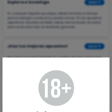
Explora e investiga
paso 3
En cualquier deporte que elijas, debes tomarte un tiempo
para investigar y evaluar tus predicciones. En las apuestas
deportivas virtuales también debes revisar bases de datos
para acercarte más al resultado ganador.
¡Haz tus mejores apuestas!
paso 4
Recuerda que esto también es cuestión de azar, por lo que
tendrás que atreverte a apostar y dejar mucho en manos de
la suerte.
Comparación entre los sitios de
apuestas online
Casa de
Bono de
Apuestas
Aplicación
Depósito
Deportes