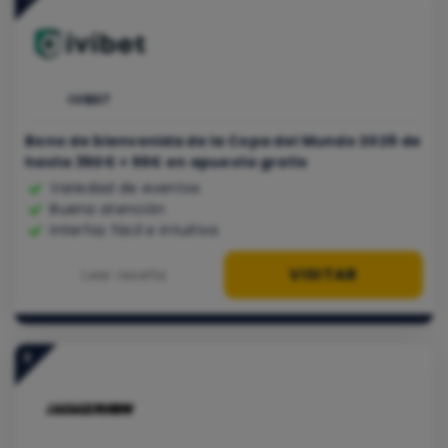
IVIBET
Bono de bienvenida de la Copa del Mundo 2026 de
hasta 350€ + 55€ en apuesta gratis
Variedad de eventos
Buena atención
Interfaz fácil e intuitiva
VISITAR
Leer reseña
3