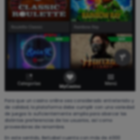
Para que un casino online sea considerado entretenido y
de calidad, la plataforma debe cumplir con una variedad
de juegos lo suficientemente amplia para abarcar las
distintas preferencias de los usuarios, así como
proveedores de renombre.
En este sentido, BetLabel cuenta con más de 4000