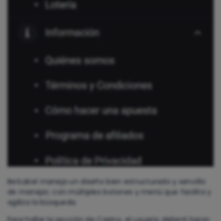
BetLabel maneja un diseño bien estructurado y sencillo
de manejar, con múltiples botones y menú que facilita y
agiliza la búsqueda.
Para hallar la sección de Casino, el usuario deberá hacer