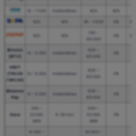
10 – 7.000
Instantáneo
N/A
N/A
N/A
N/A
35 – 2.500
0%
3 D
1.50 –
N/A
N/A
0%
3 D
100.000
Bitcoin
€20 –
10 – 5.000
Instantáneo
0%
15
(BTC)
€5.000
USDT
€20 –
(TRC20
10 – 5.000
Instantáneo
0%
15
€5.000
/ ERC20)
Binance
€20 –
10 – 5.000
Instantáneo
0%
15
Pay
€5.000
200 –
500 –
Oxxo
20.000
5–30 min
50.000
0%
MXN
MXN
10.000 –
50.000 –