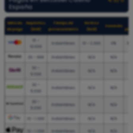
España
Método
Depósitos
Tiempo de
Retiros
T
Comisión
de pago
(EUR)
procesamiento
(EUR)
pro
10 –
Instantáneo
10 – 2.000
0%
3 D
10.000
20 – 999
Instantáneo
N/A
N/A
30 –
Instantáneo
N/A
N/A
5.000
30 –
Instantáneo
N/A
N/A
5.000
30 –
Instantáneo
N/A
N/A
5.000
10 – 1.000
Instantáneo
N/A
N/A
10 – 1.000
Instantáneo
N/A
N/A