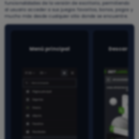
funcionalidades de la versión de escritorio, permitiendo
al usuario acceder a sus juegos favoritos, bonos, pagos y
mucho más desde cualquier sitio donde se encuentre.
Menú principal
Descarga 