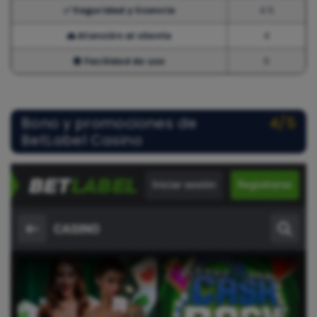
✅ Seguridad y licencia
4.5
👥 Atención al cliente
4
🟢 Facilidad de uso
5
Bono y promociones de
4/5
BetLabel Casino