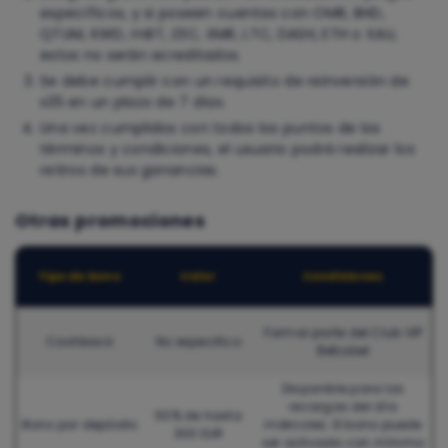
específicos, y si poseen cuentas con OMR, BHD,
QTUM, KWD, mBT, ZEC, XMR, LTC, DASH, ETH o XAU,
estos no serán acreditados.
Se debe cumplir con un requisito de reinversión de
x35 en un plazo de 7 días.
Una vez cumplidos con todos los puntos de los
términos y condiciones, el usuario podrá realizar los
retiros de sus ganancias.
Otras promociones
Tipo de bono
Valor
Condiciones
Formar parte del Club VIP
Cashback
No especifico
BetLabel
Disponible para las
recargas del día
50% de hasta
Bono por depósito
miércoles. El bono puede
300 EUR
ser activado con mínimo