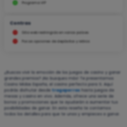
Programa VIP
Contras
Sitio web restringido en varios países
Pocas opciones de depósitos y retiros
¿Buscas vivir la emoción de los juegos de casino y ganar
grandes premios? ¡No busques más! Te presentamos
Casino Midas España, el casino perfecto para ti. Aquí
podrás disfrutar desde
tragaperras
hasta juegos de
mesas y casino en vivo. Además, ofrece una serie de
bonos y promociones que te ayudarán a aumentar tus
posibilidades de ganar. En esta reseña te contamos
todos los detalles para que te unas y empieces a ganar.