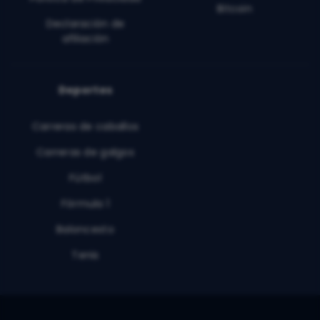
Bitcoin
Declaración de
afiliación
Deportes
Carreras de caballos
Carreras de galgos
Fútbol
Fórmula 1
Baloncesto
Tenis