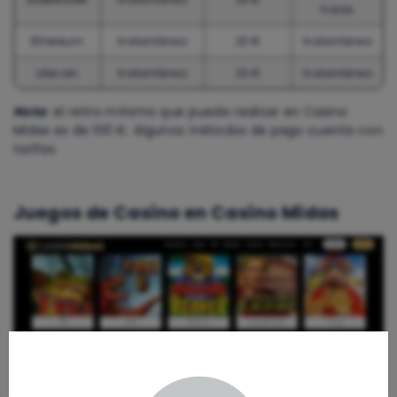
horas
Ethereum
Instantáneo
20 €
Instantáneo
Litecoin
Instantáneo
20 €
Instantáneo
Nota
: el retiro mínimo que puede realizar en Casino
Midas es de 100 €. Algunos métodos de pago cuenta con
tarifas.
Juegos de Casino en Casino Midas