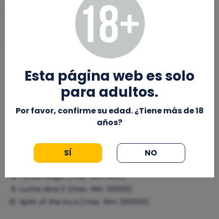
Casino Midas ofrece +120 juegos para todos los gustos y
lo mejor de todo es que cuentan con el proveedor de
RGT, que te garantiza los mejores gráficos. Aquí puedes
disfrutar de juegos de mesa, en vivo, pero las populares
de la plataforma son las tragaperras. Los siguientes
títulos son los más destacados:
Esta página web es solo
para adultos.
Cai Hong (max. Win: 10000)
Cash Bandits (max. Win: 2500 coins)
Por favor, confirme su edad. ¿Tiene más de 18
Kung Fu Rooster (max. Win: 2000)
años?
Lucky 6 (max. Win: 10000)
Naughty or Nice ( max. Win: 35000)
Pig Winner (max. Win: 2000)
SÍ
NO
Lucky 8 (max. Win: 88)
Panda Magic (max. Win: 1000)
Lucha Libre 2 (max. Win: 50000)
Spirit of the Inca (max. Win: 250000)