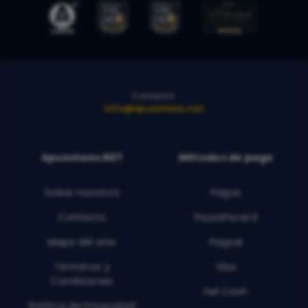
Contacto:
info@apuestaes.net
Apuestaes.NET
Métodos de pago
Sobre nosotros
Pagos
Contacto
Paysafecard
Mapa del sitio
Paypal
Términos y
Visa
Condiciones
Hal Cash
Política de Privacidad