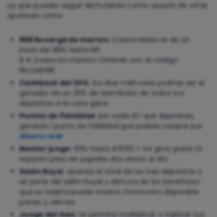
ya que puedes seguir disfrutando como usuario de otras
opciones como:
888 Recarga de martes
: Casino Midas te da un
bono del 88% hasta 88
8 € ¡todos los martes! Obtenlo con el código:
RELOAD88
Cashback del 20%
: los días miércoles podrías ser el
ganador de un 20% de reembolso de todos tus
depósitos si la casa gana.
Puntos de Fidelidad
: por cada €1 que deposites,
ganarás 1 punto de fidelidad que podrás canjear por
dinero real
.
Master juego
: 50% hasta €1000 + 44 giros gratis te
esperan para ser jugados dos veces al día.
Salón Roya
l: alcanza el total de los tres depósitos y
sé parte del salón Royal y disfruta de los beneficios
que su tarjeta puede traerte. Promoción disponible
jueves y viernes.
Juego del mes
: te permite multiplicar o triplicar tus