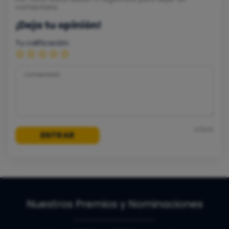
comentario.
¡Deja tu opinión!
Tu calificación:
0
/500
Nuestros Premios y Nominaciones