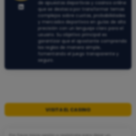
de apuestas deportivas y casinos online
que se destaca por transformar temas
complejos sobre cuotas, probabilidades
y mercados deportivos en guías de alta
precisión con un lenguaje claro para el
usuario. Su objetivo principal es
garantizar que el apostante comprenda
las reglas de manera simple,
fomentando el juego transparente y
seguro.
VISITA EL CASINO
Por favor inicia sesión o regístrate para dejar un