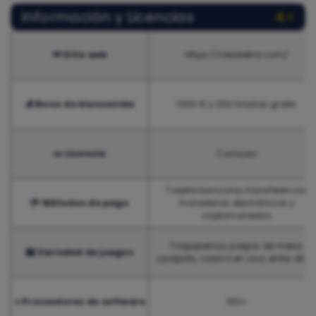
Información y Licencias
4⭐
📢 Sitio web
https://cleobetra.com/
💰 Bono de bienvenida
1000 € y 350 tiradas gratis
📜 Licencia
Curaçao
Tarjeta bancaria, transferencia,
💳
Métodos de pago
monederos electrónicos y
criptomonedas
Tragaperras, juegos de mesa,
🎰
Variedad de juegos
jackpots, casino en vivo, entre otros
⭐️
Proveedores de software
100+