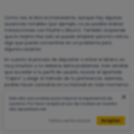
Como ves, la lista es interesante, aunque hay algunas
ausencias notables (por ejemplo, no es posible realizar
transacciones con PayPal o Bizum). También sorprende
que la tarjeta Visa solo se pueda emplear para los retiros,
algo que puede convertirse en un problema para
algunos usuarios.
En cuanto al proceso de depositar o retirar el dinero, es
muy intuitivo y no debería darte problemas. Solo tendrás
que acceder a tu perfil de usuario, buscar el apartado
“Cajero” y elegir el método de tu preferencia. Además,
podrás hacer consultas en tu historial en todo momento.
¿Y cuánto tiempo tardará en verse reflejado el dinero en
Este sitio usa cookies para mejorar la experiencia de
tu cuenta? Dependerá íntegramente del método que
usuarios. Por favor acepta el uso de cookies en nuestro
escojas. Piensa que la transferencia puede tardar varios
sitio apuestaes.net.
días, mientras que las criptomonedas serán casi
instantáneas.
Aceptar
Política de Privacidad