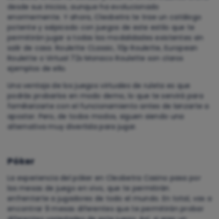
desde sus inicios, aunque ha evolucionado
enormemente. Y ahora, Cleobetra te trae un catálogo
potente y salpicado con juegos de este estilo que te
permitirán jugar a todas las modalidades existentes sin
salir de casa. Roulette CLassic, 10p Roulette, European
Roulette o Virtual 72x Monaco Roulette son claros
ejemplos de ello.
Una ventaja de los juegos virtuales de ruleta es que
podrás probarlos en modo demo, lo que te servirá para
familiarizarte con el funcionamiento antes de lanzarte a
apostar. Pero, de todos modos, siguen siendo una
alternativa muy divertida para jugar.
Póker
La experiencia del póker en Cleobetra Casino pasa por
las mesas de juego en vivo, que te permitirán
enfrentarte a jugadores de todo el mundo. En total, vas a
encontrar 9 mesas diferentes que te permitirán probar
diferentes variedades de este juego. Así, si eres un