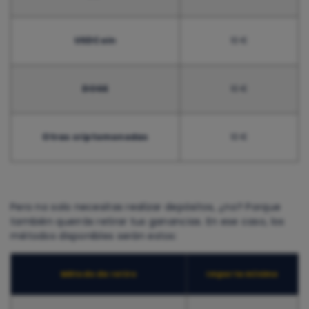
USDCoin
10 €
DOGE
10 €
Otras criptomonedas
10 €
Pero no solo necesitas realizar depósitos, ¿no? Porque
también querrás retirar tus ganancias. En ese caso, los
métodos disponibles serán estos:
Método de retiro
Importe mínimo