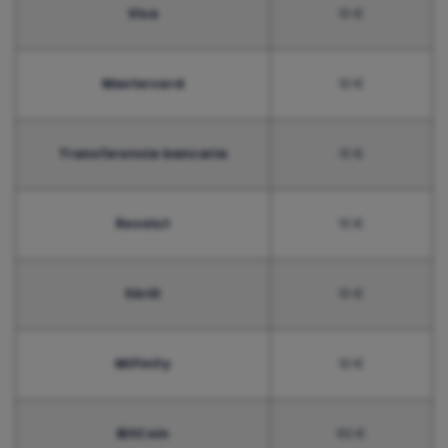
Visa
10 €
Mastercard
10 €
Transferencia bancaria
10 €
Revolut
10 €
Skrill
10 €
MiFinity
10 €
BitCoin
60 €