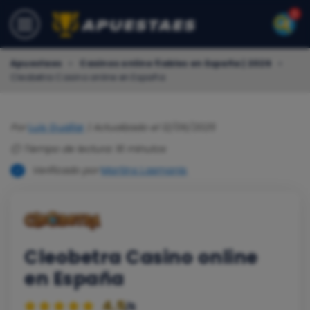
Apuestaes
»
Casinos online fiables en España | 2026
»
Cleobetra Casino online en España
Por
Luis Guallar
|
Actualizado el 12/06/2025
⏲️ Tiempo de lectura: 16 minutos
Verificado por
Martins Lasmanis
Cleobetra Casino online
en España
4.5
/5