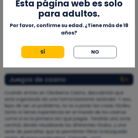
Esta página web es solo
espera a que te envíen un correo electrónico. A
través del link que te darán, podrás acceder a una
para adultos.
página en la que podrás cambiar la clave en un
santiamén.
Por favor, confirme su edad. ¿Tiene más de 18
años?
Por último, si te cansas y quieres cerrar tu cuenta,
solicítalo a través del correo electrónico. El servicio de
atención al cliente llevará a cabo dicho proceso en un
SÍ
NO
máximo de 24 horas.
Juegos de casino
5⭐
Cuando entres en Cleobetra Casino, descubrirás que
está organizado de una forma bastante estándar. Y eso,
lejos de ser un problema, te va a poner las cosas fáciles,
tanto si tienes experiencia en el mundo de los casinos
como si es la primera vez que juegas. Tendrás una zona
central, donde visualizarás los diferentes títulos, y una
serie de pestañas que te permitirán filtrar la búsqueda
según diversos parámetros. Cómodo, ¿no?