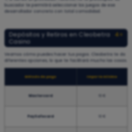
buscador te permitirá seleccionar los juegos de ese
desarrollador concreto con total comodidad.
Depósitos y Retiros en Cleobetra
4⭐
Casino
Veamos cómo puedes hacer tus pagos. Cleobetra te da
diferentes opciones, lo que te facilitará mucho las cosas.
Método de pago
Importe mínimo
Mastercard
10 €
PaySafecard
10 €