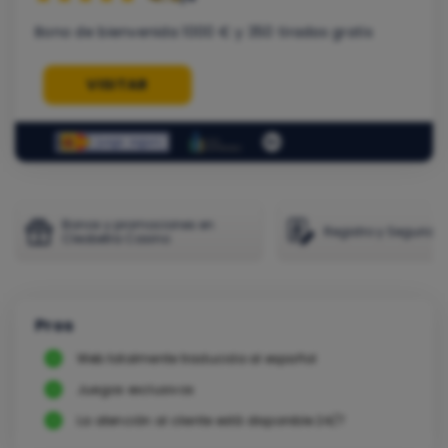
Bono de bienvenida 1000 € y 350 tiradas gratis
VISITAR
Bonos y promociones en
Registro y Segurida
Cleobetra Casino
Pros
Web totalmente traducida al español
Juegos exclusivos
La atención al cliente está disponible 24/7