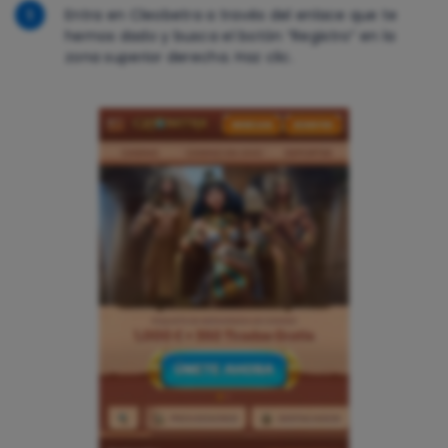
1
Entra en Cleobetra a través del enlace que te
hemos dado y busca el botón “Registro” en la
zona superior derecha. Haz clic.