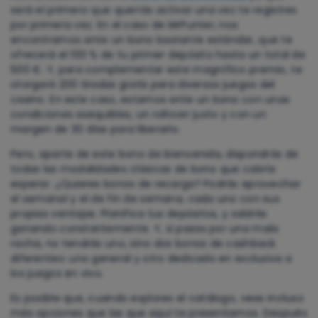
será el primero que querrás activar una vez te registres
por primera vez. En el caso de MrPunter, nos
encontramos ante un bono bastante estándar, que te
ofrecerá el 100 % de tu primer depósito hasta un total de
500 €. Y, para complementar este magnífico premio, te
otorgará 200 tiradas gratis para diversos juegos del
casino. En este caso, estamos ante un bono con unas
condiciones asequibles, un rollover justo y con un
margen de 30 días para liberarlo.
Pero, aparte de este bono de bienvenida, dispondrás de
todas las modalidades clásicas de bono que cabría
esperar. ¿Quieres bonos de recarga? Podrás aprovechar
el semanal y el de fin de semana, cada uno con sus
propias ventajas. Planifica tus depósitos, y saldrás
ganando constantemente. Y, si pasas por una mala
racha, no tendrás uno, sino dos bonos de cashback
diferentes: uno general y otro dedicado en exclusiva a
los juegos en vivo.
Es posible que, cuando explores el catálogo, veas incluso
más opciones que las que aquí te presentamos. Después