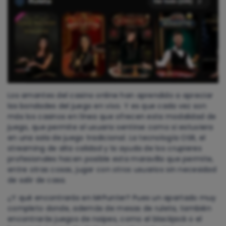
Los amantes del casino online han aprendido a apreciar
las bondades del juego en vivo. Y es que cada vez son
más los casinos en línea que ofrecen esta modalidad de
juego, que permite al usuario sentirse como si estuviera
en una sala de juego tradicional. La tecnología OSR, el
streaming de alta calidad y la ayuda de los crupieres
profesionales hacen posible esta maravilla que permite,
entre otras cosas, jugar con otros usuarios sin necesidad
de salir de casa.
¿Y qué encontrarás en MrPunter? Pues un apartado muy
completo donde, además de mesas de ruleta, también
encontrarás juegos de naipes, como el blackjack o el