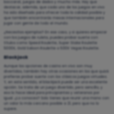
baccarat, juegos de dados y mucho más. Hay que
destacar, además, que cada uno de los juegos en vivo
ha sido diseñado para ofrecer toda la calidad posible y
que también encontrarás mesas internacionales para
jugar con gente de todo el mundo.
¿Necesitas ejemplos? En ese caso, y si quieres empezar
con los juegos de ruleta, puedes probar suerte con
títulos como Speed Roulette, Super Stake Roulette
5000X, Gold Saloon Roulette o 500X Vegas Roulette.
Blackjack
Aunque las opciones de casino en vivo son muy
divertidas, también hay otras ocasiones en las que quizá
prefieras probar suerte con los clásicos juegos virtuales.
Y, en este sentido, el blackjack puede ser una excelente
opción. Se trata de un juego divertido, pero sencillo, y
eso lo hace ideal para principiantes y veteranos por
igual. ¿Lo conoces? Solo tienes que reunir una mano con
un valor lo más cercano posible a 21, pero que no lo
supere.