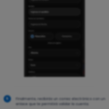
5
Finalmente, recibirás un correo electrónico con un
enlace que te permitirá validar la cuenta.