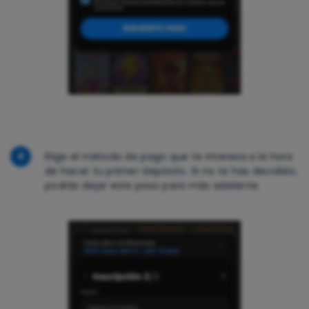
4
Elige el método de pago que te interesa a la hora
de hacer tu primer depósito. SI no te has decidido,
podrás dejar este paso para más adelante.