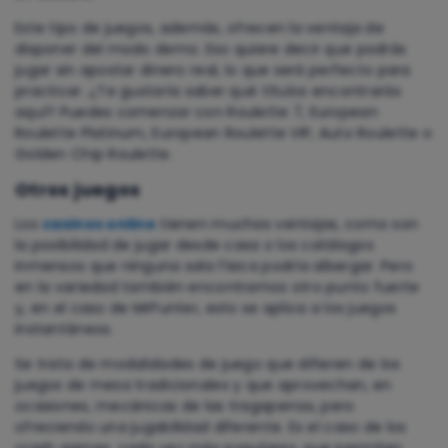
Este tipo de juegos, además, ofrecen la ventaja de
disponer del modo demo. Eso quiere decir que podrás
jugar sin apostar dinero real, lo que será perfecto para
practicar. ¿Te gustaría saber qué títulos encontrarás
aquí? Puedes comenzar con Roulette 7, European
Roulette Platinum, European Roulette VIP, Auto Roulette o
Golden Chip Roulette.
Otros juegos
Los
casinos online
tienen muchas ventajas, como son
la posibilidad de jugar desde casa o los catálogos
inmensos que ninguna sala física podría albergar. Pero
en la variedad también encontramos otro punto fuerte
y, en el caso de MrPunter, esto se aplica a los juegos
instantáneos.
Se trata de modalidades de juego que difieren de los
juegos de mesa tradicionales y que aprovechan, en
ocasiones, mecánicas de las tragaperras, pero
ofreciendo una jugabilidad diferente. Es el caso de los
crash games, cada vez más populares, que permiten