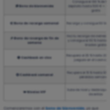
Consigue el 100 % de tu 
🎁 Bono de bienvenida
depósito hasta 500 € + 20
gratis
💵 Bono de recarga semanal
Recarga y consigue 50 tira
Haz tu recarga de viernes
🎉 Bono de recarga de fin de
y consigue el 50 % hasta 7
semana
tiradas gratis
Recupera el 25 % hasta 20
🔴 Cashback en vivo
juegues en el casino en
Recupera el 15 % hasta 300
🤑 Cashback semanal
pérdidas semanal
Sube de nivel y desbloquea
👑 Niveles VIP
de extras
Comenzaremos con el
bono de bienvenida
, ya que