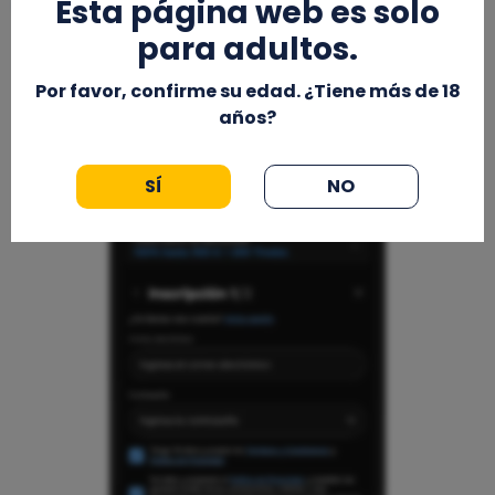
Esta página web es solo
3
Introduce tu correo electrónico y tu contraseña.
Luego, verás un formulario en el que se te pedirán
para adultos.
algunos datos personales, como pueden ser el
nombre, el teléfono, la fecha de nacimiento o la
Por favor, confirme su edad. ¿Tiene más de 18
dirección postal.
años?
SÍ
NO