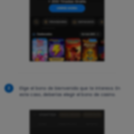
2
Elige el bono de bienvenida que te interesa. En
este caso, deberías elegir el bono de casino.