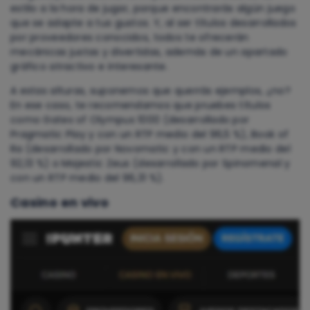
estilo a la hora de jugar, porque encontrarás algún juego
que se adapte a tus gustos. Y, al ser títulos desarrollados
por proveedores conocidos, todos te ofrecerán
mecánicas justas y divertidas, además de un apartado
gráfico atractivo e interesante.
A estas alturas, suponemos que querrás ejemplos, ¿no?
En ese caso, te recomendamos que pruebes títulos
como Gates of Olympus 1000 (desarrollado por
Pragmatic Play y con un RTP medio del 96,5 %), Book of
Ra (desarrollado por Novomatic y con un RTP medio del
92,13 %) o Majestic Zeus (desarrollado por Spinomenal y
con un RTP medio del 96,31 %).
Casino en vivo