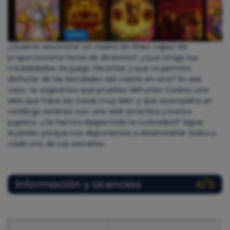
¿Quieres encontrar un casino en línea capaz de
proporcionarte horas de diversión? ¿Que tenga tus
modalidades de juego favoritas y que te permita
disfrutar de las bondades del casino en vivo? En ese
caso, te sugerimos que pruebes MrPunter Casino, una
web que hace las cosas muy bien y que acompaña un
catálogo extenso con una web atractiva y bonos
jugosos. ¿Te hemos despertado la curiosidad? Sigue
leyendo, porque nos disponemos a desentrañar todos y
cada uno de sus secretos.
Información y Licencias
4/5