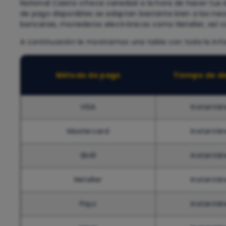
National Casino ofrece variedad a la hora de hacer tus 
de pago disponibles se adaptan bastante bien a las ne
bancarias, monederos electrónicos como Neteller, así
A continuación le mostramos una tabla con toda la inf
Método de pago
Tiempo de d
VISA
Instantá
Mastercard
Instantá
Skrill
Instantá
Neteller
Instantá
Payz
Instantá