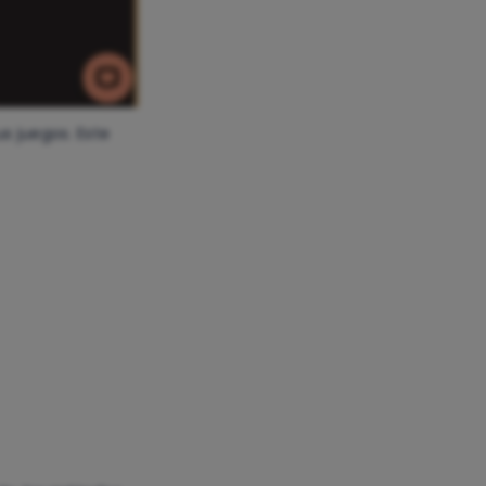
s juegos. Este