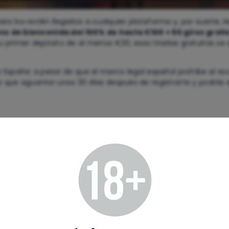
a los recién llegados a cualquier plataforma y, por suerte, N
no de bienvenida del 100% de hasta €100 + 50 giros grati
u primer depósito de al menos €20, esas tiradas gratuitas se
 España: a pesar de que el marco legal español prohíbe el ac
s que aguantar unos 30 días después de registrarte y podrás d
egulares
as para usuarios regulares. Desde bonificaciones que aument
án el máximo a tus habilidades. Algunas actualmente disponib
€200 con la opción de 50 giros gratis en la tragaperra popula
ras, entonces no te pierdas la oportunidad que te ofrece Natio
giros gratis por un simple depósito de €20 a €50.
 de los códigos promocionales de la página, así podrá consegu