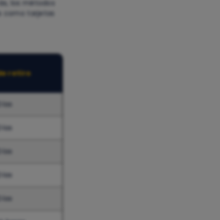
más, los métodos
s como tarjetas
e retiro
Días
Días
Días
Días
Días