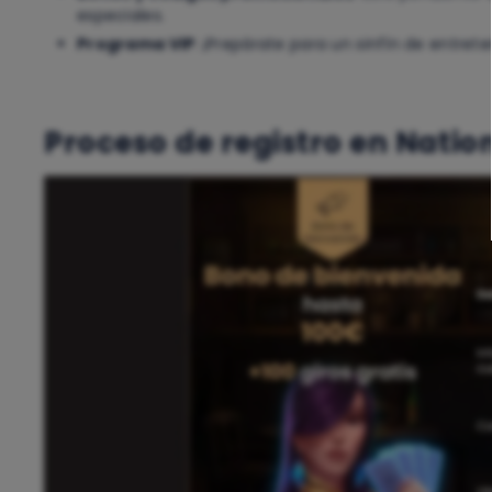
especiales.
Programa VIP
: ¡Prepárate para un sinfín de entre
Proceso de registro en Natio