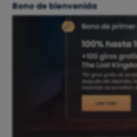
Bono de bienvenida