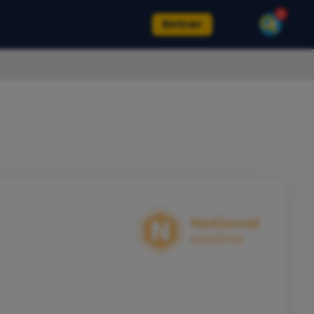
Entrar