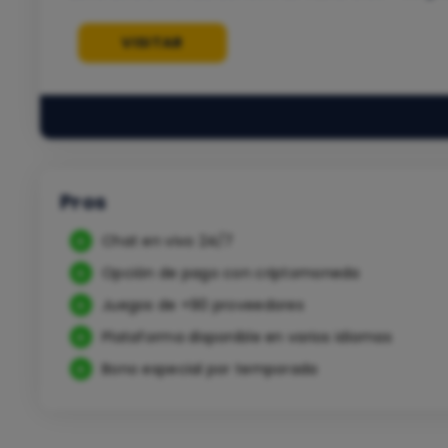
VISITAR
Pros
Chat en vivo 24/7
Opción de pago con criptomoneda
Juegos de +90 proveedores
Plataforma disponible en varios idiomas
Bono especial por temporada