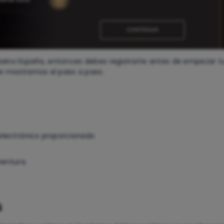
Casino España, entonces debes registrarte antes de empezar tu
e mostramos el paso a paso.
 electrónico proporcionado
ventura.
s