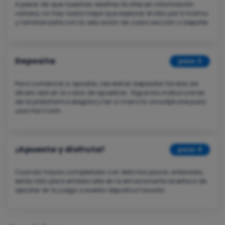
A pesar de que nuestras reseñas te ofrecen información
valiosa, no hay nada mejor que explorar el sitio por ti mismo
y familiarizarte con la ubicación de cada sección o deporte.
Deposita
paso 3
Para comenzar a apostar, necesitas depositar fondos de
dinero real en la casa de apuestas. Sigue las instrucciones
de la plataforma elegida y ten a mano tu smartphone para
usar Hal Cash.
¡Apuesta y disfruta!
paso 4
Cuando hayas completado con éxito los pasos anteriores,
estás listo para embarcarte en la emocionante aventura de
apostar en tu juego o evento deportivo favorito.