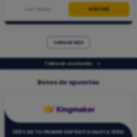
VISITAR
Leer reseña
CARGAR MÁS
Tabla de contenido
Bonos de apuestas
100% DE TU PRIMER DEPÓSITO HASTA 100€