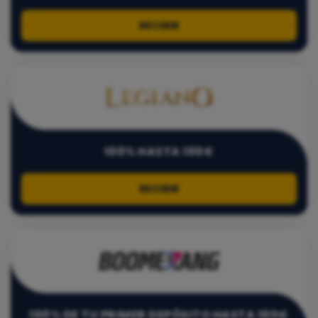
RECIBIR
100% HASTA 100€
RECIBIR
100% DE TU PRIMER DEPÓSITO HASTA 100€