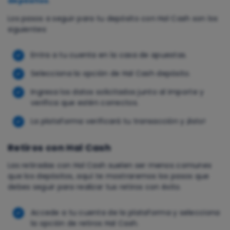
depósitos
.
Los pasos a seguir para tu depósito con Hal Cash son los
siguientes:
Entra a tu cuenta en la casa de apuestas.
Selecciona la opción de Hal Cash depósito.
Ingresa los datos solicitados junto al importe y
verifica que estén correctos.
La plataforma verificará tu transacción y ¡listo!
Retiros con Hal Cash
Las retiradas con Hal Cash suelen ser menos comunes
que los depósitos, aquí te mostraremos los pasos que
debes seguir para realizar tus retiros con éxito.
Accede a tu cuenta de la plataforma y selecciona
la opción de retiros Hal Cash.