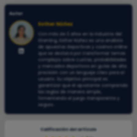
Autor
Esther Núñez
Con más de 3 años en la industria del
iGaming, Esther Núñez es una analista
de apuestas deportivas y casinos online
que se destaca por transformar temas
complejos sobre cuotas, probabilidades
y mercados deportivos en guías de alta
precisión con un lenguaje claro para el
usuario. Su objetivo principal es
garantizar que el apostante comprenda
las reglas de manera simple,
fomentando el juego transparente y
seguro.
Calificación del artículo