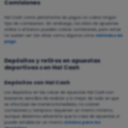
Comisiones
Hal Cash como plataforma de pagos no cobra ningún
tipo de comisiones. Sin embargo, los sitios de apuestas
online o el banco pueden cobrar comisiones, pero estas
no suelen ser tan altas como algunos otros
métodos de
pago
.
Depósitos y retiros en apuestas
deportivas con Hal Cash
Depósitos con Hal Cash
Los depósitos en las casas de apuestas Hal Cash son
bastante sencillos de realizar y lo mejor de todo es que
se efectúan de manera inmediata, no cobran
comisiones y tampoco requieren un monto mínimo,
aunque debemos advertirte que la casa de apuestas sí
puede establecer un monto
mínimo para los