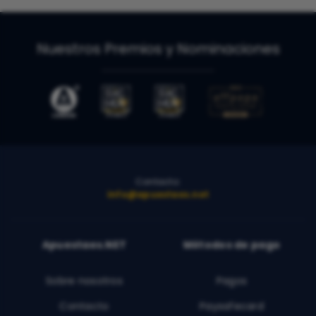
Nuestros Premios y Nominaciones
Contacto:
info@apuestaes.net
Apuestaes.NET
Métodos de pago
Sobre nosotros
Pagos
Contacto
Paysafecard