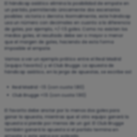
El hándicap asiático elimina la posibilidad de empate en
un partido, permitiendo únicamente dos escenarios
posibles: victoria o derrota. Normalmente, este hándicap
usa un número con decimales en cuanto a la diferencia
de goles, por ejemplo, +/-1.5 goles. Como no existen los
medios goles, el resultado debe ser o mayor o menor
que el margen de goles, haciendo de esta forma
imposible el empate.
Vamos a ver un ejemplo prático entre el Real Madrid
(equipo favorito) y el Club Brugge. La apuesta de
hándicap asiático, en la jerga de apuestas, se escribe así:
Real Madrid -1.5 (con cuota 1.80)
Club Brugge +1.5 (con cuota 1.90)
El favorito debe anotar por lo menos dos goles para
ganar la apuesta, mientras que el otro equipo ganará la
apuesta si pierde por menos de un gol. El Club Brugge
también ganará la apuesta si el partido termina en
empate o este gana por goleada.