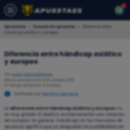
Apuestaes
»
Escuela de apuestas
»
Diferencia entre
hándicap asiático y europeo
Diferencia entre hándicap asiático
y europeo
Por
Juan Garcia Ramos
Última actualización el 15 octubre, 2025
⏲️ Tiempo de lectura: 4 minutos
Verificado por
Martins Lasmanis
La
diferencia entre hándicap asiático y europeo
no
es muy grande. El asiático es básicamente una variación
del europeo. En general, «hándicap» en los mercados de
apuestas significa que se desigualan las posibilidades de