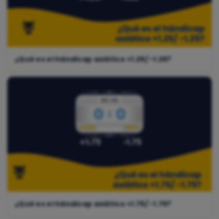
¿Qué es el hándicap asiático +1.25/ -1.25?
¿Qué es el hándicap asiático +1.75/ -1.75?