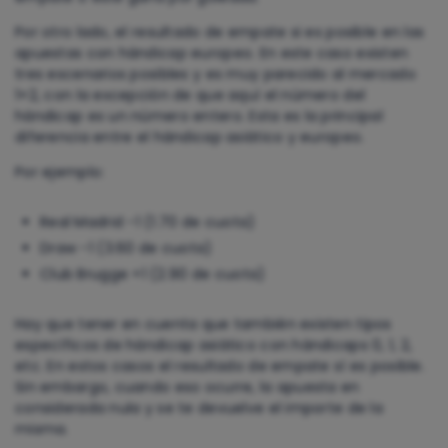
Por otro lado, el resultado de empate si es posible en las
apuestas con hándicap europeo. En este caso existen
tres escenarios posibles y es muy parecido al mercado
1×2, con la excepción de que aquí el número del
hándicap es un número entero. Esta es la principal
diferencia entre el hándicap asiático y europeo.
Por ejemplo:
Real Madrid -1 (1.70 de cuota)
Draw -1 (3.60 de cuota)
Club Brugge +1 (2.90 de cuota)
Hay que tener en cuenta que también existen tipos
específicos de hándicap asiático con hándicaps 0, 1, 2,
etc. En estos casos el resultado de empate sí es posible.
Sin embargo, cuando eso ocurre, la apuesta en
considerada nula y se te devuelve el importe de la
misma.