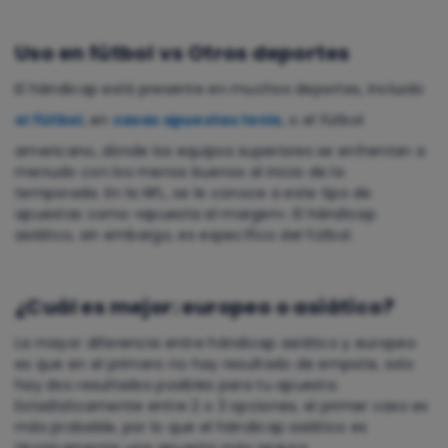
Uso en fútbol vs Otros deportes
El hándicap está presente en muchos deportes, incluido
el fútbol
, en
casas apuestas tenis
, o el fútbol
americano, dónde los equipos superiores se enfrentan a
menudo con los menos buenos al inicio de la
temporada. En la NFL, se le conoce a este tipo de
apuestas como «apuesta al margen». El hándicap
asiático, sin embargo, es específico del fútbol.
¿Cuál es mejor: europeo o asiático?
La mayor diferencia entre hándicap asiático y europeo
es que en el primero no hay resultado de empate, solo
hay dos resultados posibles para tu apuesta.
Estadísticamente entre 2 o 3 opciones, el primer caso es
más probable, por lo que el hándicap asiático es