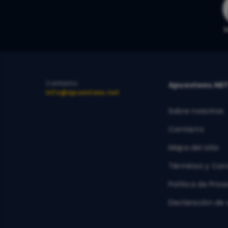
Contacto:
Apuestaes.NE
info@apuestaes.net
Sobre nosotros
Contacto
Mapa del sitio
Términos y Con
Política de Priv
Declaración de a