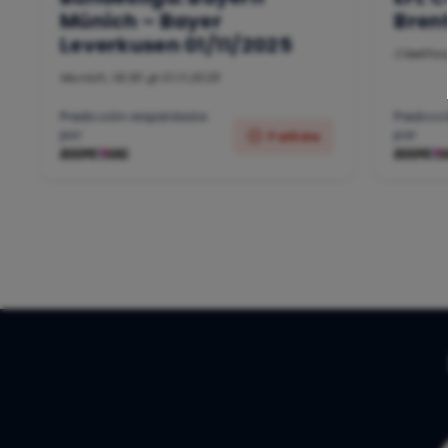
Múnich – Bayer
Bren
Leverkusen 01/11/2025
Cleethor
Munich, 18:30 @ 01.11.2025
Predicción respaldada
Predicc
por:
por:
Fallida