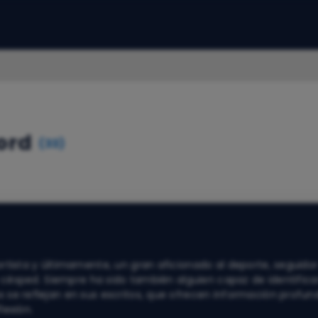
ord
(33)
rtista y últimamente, un gran aficionado al deporte, seguido
e césped. Siempre ha sido también alguien capaz de identificar
se reflejan en sus escritos, que ofrecen información profund
lexión.