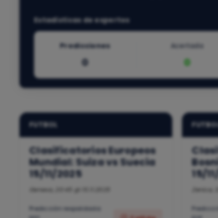
Estadísticas de expertos
Predicciones
Acertada
0
0
FUTBOL
FUTBO
Clasificatorios Europeos
Clasi
Mundial: Suiza vs Suecia
Bosn
15/11/2025
15/1
Geneva, 20:45 @ 15.11.2025
Zenica, 
Predicción respaldada
Predicc
por:
por: