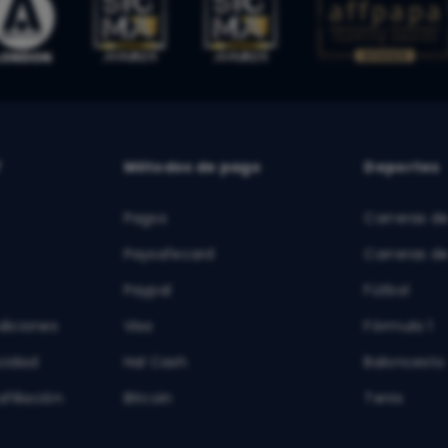
T
Métodos de pago
Deportes
Pagos
Carreras de
Paysafecard
Carreras d
Paypal
Fútbol
diciones
Visa
Fórmula 1
acidad
Hal Cash
Baloncesto
filiación
Bitcoin
Tenis