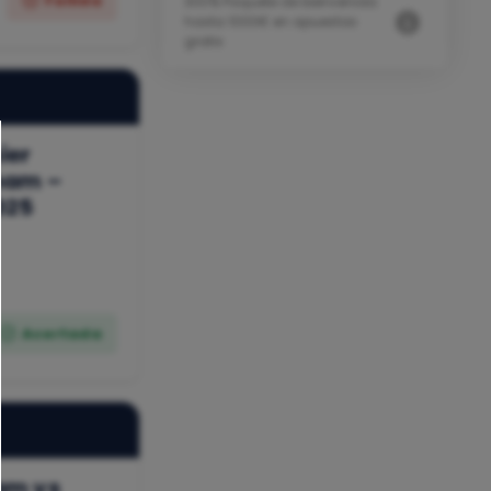
Fallida
300% Paquete de bienvenida
hasta 1000€ en apuestas
gratis
ier
ham –
025
Acertada
am vs