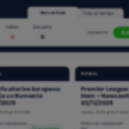
Mes actual
Todo el tiempo
Fallida
Devuelto
0,
Ganancia:
0
0
L
FUTBOL
ficatorios Europeos:
Premier League
ia vs Rumanía
Ham – Newcastl
1/2025
02/11/2025
20:45 @ 15.11.2025
London, 15:00 @ 02.11.2025
ión respaldada
Predicción respaldada
por: