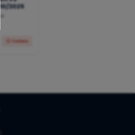
/10/2025
25
Fallida