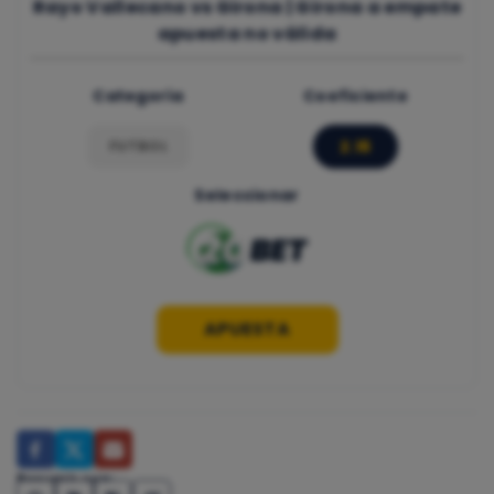
Rayo Vallecano vs Girona | Girona a empate
apuesta no válida
Categoría
Coeficiente
2.16
FUTBOL
Seleccionar
APUESTA
Resumir con: