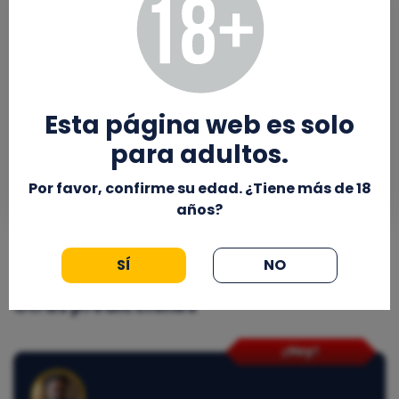
comentario.
¡Deja tu comentario!
Esta página web es solo
para adultos.
0
/500
Por favor, confirme su edad. ¿Tiene más de 18
años?
SÍ
NO
Otras predicciones
¡Hoy!