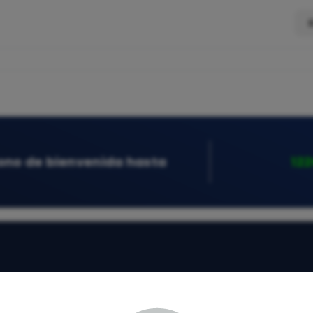
ono de bienvenida hasta
12
sional con más de 15 años de experiencia en el mundo de las 
centra y, a lo largo de todos estos años, ha escrito miles de a