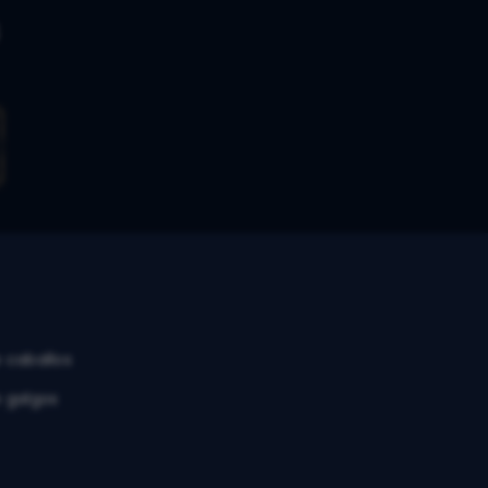
 caballos
e galgos