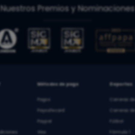
Nuestros Premios y Nominaciones
T
Métodos de pago
Deportes
Pagos
Carreras de
Paysafecard
Carreras d
Paypal
Fútbol
diciones
Visa
Fórmula 1