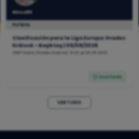
Ninca90
FUTBOL
Clasificación para la Liga Europa: Hradec
Králové – Beşiktaş | 06/08/2026
FINEP Arena (Hradec Kralove), 19:00 @ 06.08.2026
Acertada
VER TODO