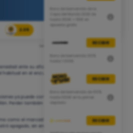
Bono de bienvenida de la
Copa del Mundo 2026 de
hasta 350€ + 55€ en
apuesta gratis
2.05
RECIBIR
Telekom Center (Marusi), 20:00 @ 05.06.2026
Bono de bienvenida 100%
hasta 1.000€
nsidad ante su afición. Para volver a meterse en la
 habitual en el encuentro anterior.
RECIBIR
Bono de bienvenida de 100%
aciones ya puede considerarse decepcionante después
hasta 500€ en tu primer
ón. Perder también el título nacional sería, sin duda,
depósito
ritmo como el marcador durante gran parte del
RECIBIR
ró apagado, sin energía y lejos de la fluidez ofensiva