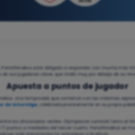
 Panathinaikos está obligado a responder con mucha más inte
e sus jugadores clave, que rindió muy por debajo de su nivel
Apuesta a puntos de jugador
hinaikos. Una temporada que comenzó con las máximas aspir
ur de la Euroliga
, celebrada precisamente en su propio pabell
 entre los aficionados verdes. Olympiacos controló tanto el 
17 puntos a mediados del tercer cuarto. Panathinaikos se most
gadores más importantes no estuvieron a la altura.