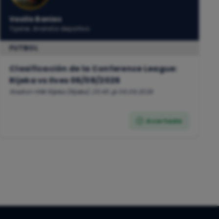
Vasilis Banias
Tipster, Analista deportivo
FUTBOL
Clasificación de la Conference League:
Rijeka vs Ilves 06/08/2026
Stadion HNK Rijeka (Rijeka), 20:45 @ 06.08.2026
Acertada