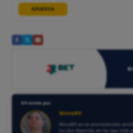
APUESTA
B
Ofrecido por
Ninca90
Ninca90 es un pronosticador profe
los dos deportes en los que más se 