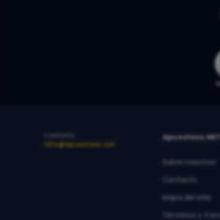
Contacto:
Apuestaes.NE
info@apuestaes.net
Sobre nosotros
Contacto
Mapa del sitio
Términos y Con