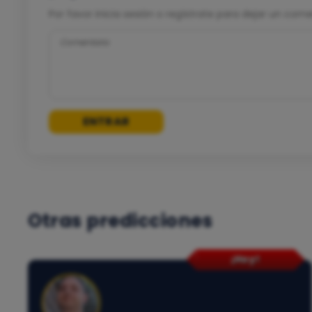
Por favor inicia sesión o regístrate para dejar un come
Otras predicciones
¡Hoy!