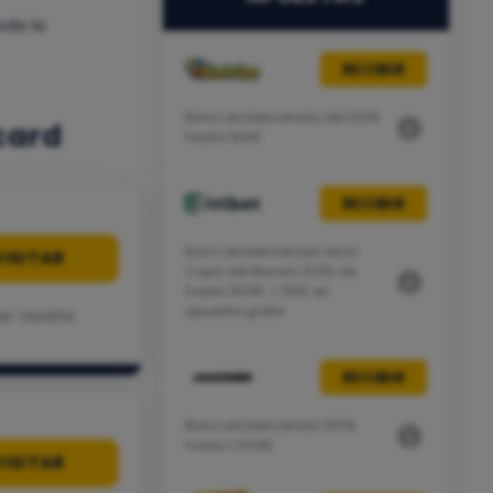
oda la
RECIBIR
Bono de bienvenida del 100%
card
hasta 100€
RECIBIR
Bono de bienvenida de la
VISITAR
Copa del Mundo 2026 de
hasta 350€ + 55€ en
apuesta gratis
er reseña
RECIBIR
Bono de bienvenida 100%
hasta 1.000€
VISITAR