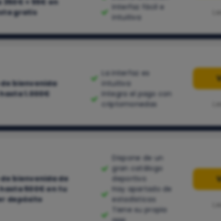
 350€ + 55€ en
Interfaz fácil e
ta gratis
Le
intuitiva
La interfaz es
 de bienvenida
intuitiva
hasta 1.000€
Integra el pago con
criptomonedas
Le
Dispone de un
gran catálogo
 de bienvenida de
deportivo
hasta 500€ en tu
Hay apartado de
er depósito
estadísticas
Le
Tiene su propia
app