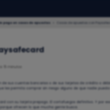
e pago en casas de apuestas
»
Casas de apuestas con Paysafe
Paysafecard
a: 15 minutos
 sus cuentas bancarias o de sus tarjetas de crédito o débi
que les permita comprar sin riesgo alguno de que nadie pueda
rd con su tarjeta prepago. El cortafuegos definitivo. Y por
 porque ofrecen lo que mucha gente busca.