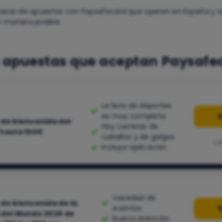
s casas de apuestas con Paysafecard que operan en España y t
r manera posible.
de apuestas que aceptan Paysafe
La lista de deportes
es muy completa
de bienvenida del
Hay carreras de
 hasta 100€
caballos y de galgos
Le
Incluye aplicación
Variedad de
de bienvenida de la
eventos
 del Mundo 2026 de
Buena atención