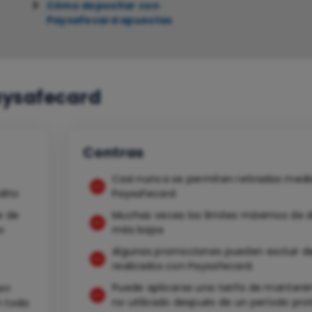
Cómo depositar con
Paysafecard apuestas
aysafecard
Contras
Casi nunca se permiten retiradas med
dito
Paysafecard
e de
Muchas veces los limites máximos de 
o
más bajos
Algunas promociones pueden excluir d
realizados con Paysafecard.
Puede aplicarse una tarifa de mantenim
en
no utilizado después de un período pro
n toda