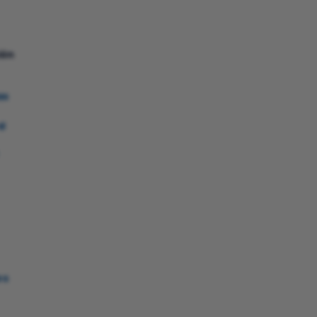
ión
as
d
es