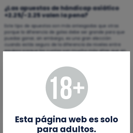
¿Las apuestas de hándicap asiático
+2.25/-2.25 valen la pena?
Este tipo de apuestas son más arriesgadas que otras
porque la diferencia de goles debe ser grande para que
puedas ganar, sin embargo, es una gran elección
cuando estás seguro de la diferencia de niveles entre
equipos porque las cuotas son mucho más altas que en
otros mercados.
Pros
Menor riesgo de pérdida total
Menos resultados posibles
Apuestas más estratégicas
Esta página web es solo
Contras
para adultos.