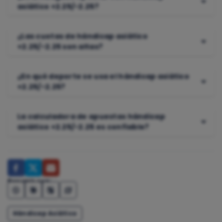
asiático +2.25/-2.25?
¿Las cuotas de hándicap asiático
+2.25/-2.25 son altas?
¿En qué deporte se usa el hándicap asiático
+2.25/-2.25?
La calculadora de apuestas hándicap
asiático +2.25/-2.25 es confiable?
Resumir con:
Hándicap Asiático