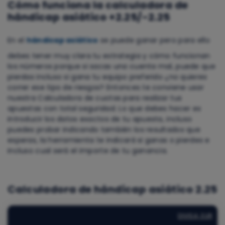
Cómo funciona la calculadora de
hándicap asiático +2.25/-2.25
En el
hándicap asiático
se puede ganar pero para ello
debes tener muy clara tu estrategia y cómo funcionan
los números porque si sacas una cuenta mal, puede que
pierdas incluso si gana tu equipo preferido ¿no quieres
correr ese tipo de riesgos? Entonces te conviene usar
nuestra Calculadora de cuotas para realizar tus
apuestas con total seguridad. Lo que debes hacer es
introducir los datos exactos de tu apuesta, incluso
puedes probar indicando también los resultados que
esperas, la herramienta te indicará si ganas o pierdes e
incluso cual será el importe de tu ganancia.
Calculadora de hándicap asiático 2.25
DIVISA: EUR