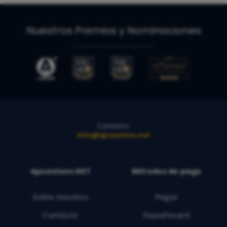
Nuestros Premios y Nominaciones
Contacto:
info@apuestaes.net
Apuestaes.NET
Métodos de pago
Sobre nosotros
Pagos
Contacto
Paysafecard