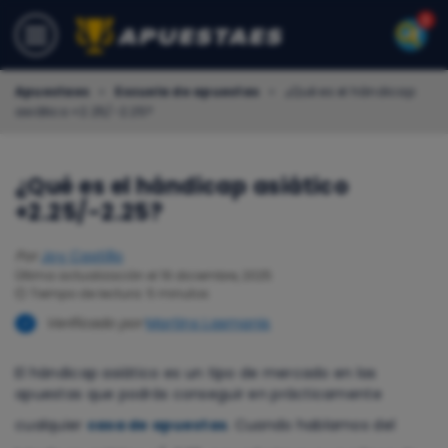
Apuestaes
»
Escuela de apuestas
»
¿Qué es el hándicap
asiático +2.25/-2.25?
¿Qué es el hándicap asiático
+2.25/-2.25?
Por
Joy Castillo
Última actualización el 19 diciembre, 2025
⏲️ Tiempo de lectura: 5 minutos
Verificado por
Martins Lasmanis
El hándicap asiático es un tipo de mercado en las
apuestas que podrás conseguir en prácticamente
cualquier
casa de apuestas
. Cuando hablamos del