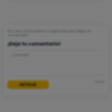
Por favor inicia sesión o regístrate para dejar un
comentario.
¡Deja tu comentario!
0
/500