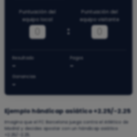
Puntuación del
Puntuación del
equipo local
equipo visitante
:
Resultado
Pagos
-
-
Ganancias
-
Ejemplo hándicap asiático +2.25/-2.25
Imagina que el FC Barcelona juega contra el Atlético de
Madrid y decides apostar con un hándicap asiático
+2.25/-2.25.