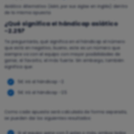
Asiático Alternativo (AAH, por sus siglas en inglés) dentro
de la misma apuesta.
¿Qué significa el hándicap asiático
-2.25?
Te preguntarás, qué significa en el hándicap el número
que está en negativo, bueno, este es un número que
siempre va con el equipo con mayor posibilidades de
ganar, el favorito, el más fuerte. Sin embargo, también
significa que:
5€ irá al hándicap -2
5€ irá al hándicap -2.5
Como cada apuesta será calculada de forma separada,
se pueden dar los siguientes resultados:
Si el equipo gana con 3 goles o más, ambos lados