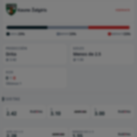
Kauno Žalgiris
VISITANTE
33
%
33
%
33
%
LOCAL
EMPATE
VISITANTE
PREDICCIÓN
GOLES
Drita
Menos de 2.5
@
2.42
@
1.55
H2H
0
·
1
·
0
Últimos
1
CUOTAS
1
X
2
2.42
3.10
3.00
MÁS DE 2.5
MENOS DE 2.5
2.28
1.55