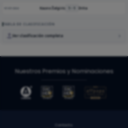
Kauno Žalgiris
1 - 1
Drita
07/07/2026
TABLA DE CLASIFICACIÓN
Ver clasificación completa
Nuestros Premios y Nominaciones
Contacto: