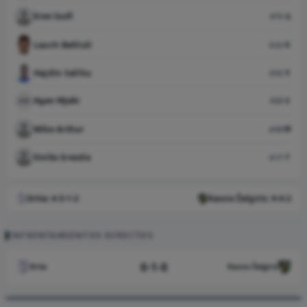
Eron Isufi
#
74
G
Laurit Behluli
#
22
G
Hajdin Salihu
#
55
E
Agan Mjaki
#
28
AM
E
Mike Arthur
#
99
M
Oniks Grezda
#
17
F
Drita
:
4-3-1-2
Kauno Žalgiris
:
4-4-2
ENFRENTAMIENTOS DIRECTOS
-
-
0
1
0
Drita
Kauno Žalgiris