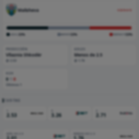
Malisheva
VISITANTE
33
%
33
%
33
%
LOCAL
EMPATE
VISITANTE
PREDICCIÓN
GOLES
Vllaznia Shkodër
Menos de 2.5
@
2.53
@
1.76
H2H
0
·
1
·
0
Últimos
1
CUOTAS
1
X
2
2.53
3.26
2.71
MÁS DE 2.5
MENOS DE 2.5
2.01
1.76