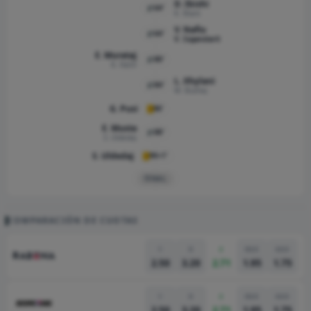
D. Ibishi
64'
K. Shani
V. Nafiu
64'
V. Isgandarli
E. Murataj
80'
K. Halili
L. Xhylani
84'
M. Bushaj
G. Pusi
86'
E. Musta
88'
S. Uldedaj
S. Uldedaj
90+1'
FINAL
COMPARACIÓN DE CUOTAS
1
X
2
O2.5
U2.5
2.50
3.20
2.71
1.95
1.75
1
X
2
O2.5
U2.5
2.50
3.20
2.71
1.95
1.75