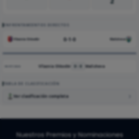
2
ENFRENTAMIENTOS DIRECTOS
-
-
0
1
0
Vllaznia Shkodër
Malisheva
Vllaznia Shkodër
0 - 0
Malisheva
09/07/2026
TABLA DE CLASIFICACIÓN
Ver clasificación completa
Nuestros Premios y Nominaciones