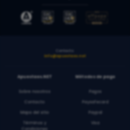
Contacto:
info@apuestaes.net
Apuestaes.NET
Métodos de pago
Sobre nosotros
Pagos
Contacto
Paysafecard
Mapa del sitio
Paypal
Términos y
Visa
Condiciones