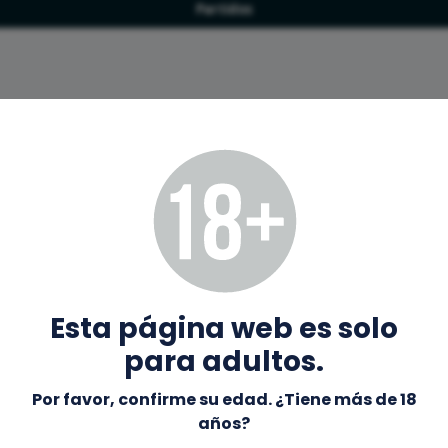
Partidos
Esta página web es solo
Nuestros Premios y Nominaciones
para adultos.
Por favor, confirme su edad. ¿Tiene más de 18
años?