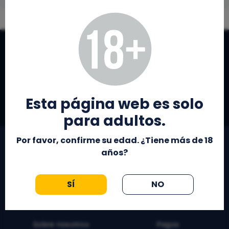
Nuestros Premios y Nominaciones
Esta página web es solo
para adultos.
Por favor, confirme su edad. ¿Tiene más de 18
años?
Contacto:
info@apuestaes.net
SÍ
NO
Apuestaes.NET
Métodos de pago
Sobre nosotros
Pagos