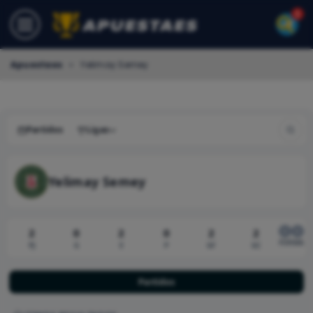
Apuestaes
»
Yelimay Semey
Partidos
Ligas
Yelimay Semey
2
0
2
0
2
2
D
D
FORMA
PJ
G
E
P
GF
GC
Partidos