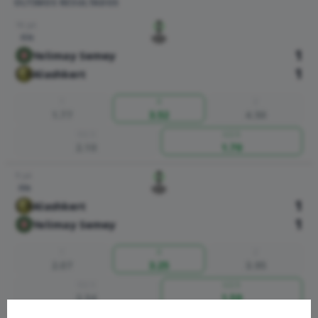
ÚLTIMOS RESULTADOS
16 jul.
FIN
1
Yelimay Semey
1
Alashkert
1
X
2
1.77
3.52
4.50
O2.5
U2.5
2.10
1.70
9 jul.
FIN
1
Alashkert
1
Yelimay Semey
1
X
2
2.07
3.25
3.95
O2.5
U2.5
2.34
1.59