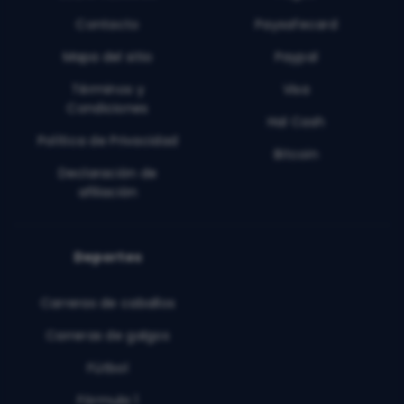
Contacto
Paysafecard
Mapa del sitio
Paypal
Términos y
Visa
Condiciones
Hal Cash
Política de Privacidad
Bitcoin
Declaración de
afiliación
Deportes
Carreras de caballos
Carreras de galgos
Fútbol
Fórmula 1