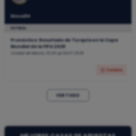
Ninca90
FUTBOL
Pronóstico: Resultado de Turquía en la Copa
Mundial de la FIFA 2026
Ciudad de Mexico, 02:00 @ 08.07.2026
Fallida
VER TODO