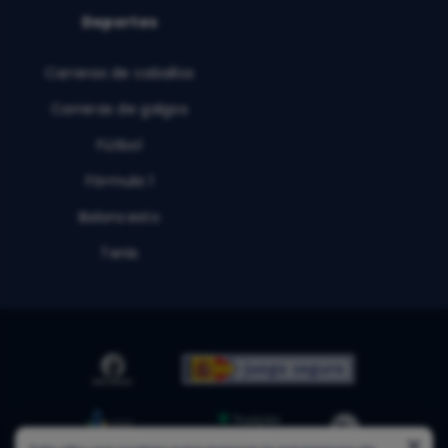
Deportes
Carreras de caballos
Carreras de galgos
Fútbol
Fórmula 1
Baloncesto
Tenis