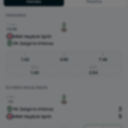
Partidos
Plantilla
PRÓXIMOS
13 ago.
19:00
HNK Hajduk Split
FK Zalgiris Vilnius
1
X
2
1.42
4.93
7.44
O2.5
U2.5
1.45
2.54
ÚLTIMOS RESULTADOS
6 ago.
FIN
2
FK Zalgiris Vilnius
5
HNK Hajduk Split
1
X
2