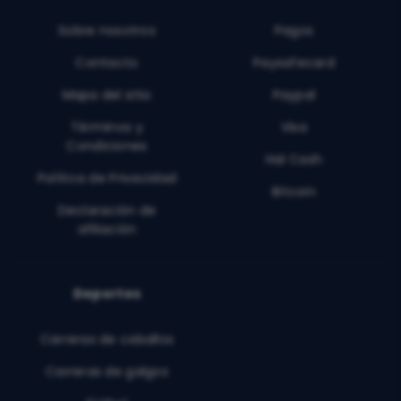
Sobre nosotros
Pagos
Contacto
Paysafecard
Mapa del sitio
Paypal
Términos y
Visa
Condiciones
Hal Cash
Política de Privacidad
Bitcoin
Declaración de
afiliación
Deportes
Carreras de caballos
Carreras de galgos