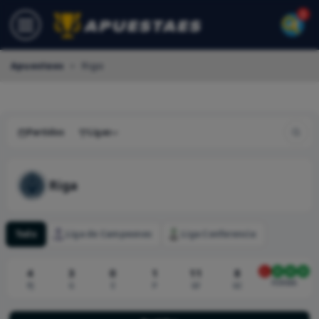
Apuestaes
»
Riga
Partidos
Ligas
Riga
Todo
Liga de Campeones
Liga Conferencia
4
3
0
1
11
8
L
W
W
W
FORMA
PJ
G
E
P
GF
GC