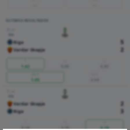
—
—
ÚLTIMOS RESULTADOS
28 jul.
FIN
5
Riga
2
Vardar Skopje
1
X
2
1.42
5.05
6.87
O2.5
U2.5
1.45
2.54
22 jul.
FIN
2
Vardar Skopje
3
Riga
1
X
2
3.18
3.75
2.13