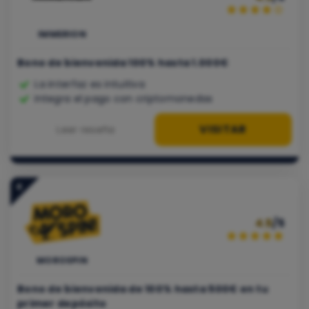
IMMERION
Bono de bienvenida 100% hasta 1.000€
La interfaz es intuitiva
Integra el pago con criptomonedas
VISITAR
Leer reseña
4
4.5
/5
MOROSPIN
Bono de bienvenida de 100% hasta 500€ en tu
primer depósito