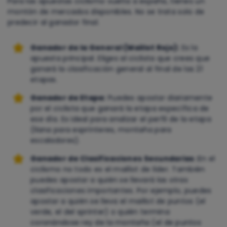
Para las apuestas ciclismo vuelta a españa, tienes un
montón de mercados disponibles. No se trata solo de
predecir al ganador final.
Ganador de la General (Maillot Rojo):
Es la
apuesta principal. Eliges al ciclista que crees que
ganará la clasificación general al final de las 21
etapas.
Ganador de Etapa:
Puedes apostar diariamente
por el ciclista que ganará la etapa específica de
ese día. Es ideal para analizar el perfil de la etapa
(llana para esprínteres, montaña para
escaladores).
Ganador de Clasificaciones Secundarias :
En el
ciclismo no todo es el maillot de líder. También
puedes apostar a quién se llevará las otras
clasificaciones importantes. Por ejemplo, puedes
apostar a quién se lleva el maillot de puntos (el
verde, el del sprinter) o quién termina
coronándose rey de la montaña (el de puntos