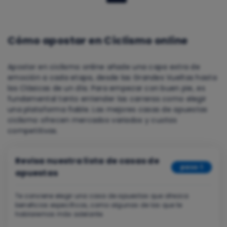
Cómo apostar en Ciclismo online
Apostar en ciclismo online añade una capa extra de
emoción a cada etapa, desde las Grandes Vueltas hasta
las Clásicas de un día. Para empezar con buen pie, es
fundamental tanto entender las carreras como elegir
una plataforma fiable. Las mejores casas de apuestas
ciclismo ofrecen mercados variados y cuotas
competitivas.
Revisa nuestra lista de casas de
paso 1
apuestas
Te conviene elegir una casa de apuestas que ofrezca
beneficios específicos, como algunas de las que te
hablaremos más adelante.