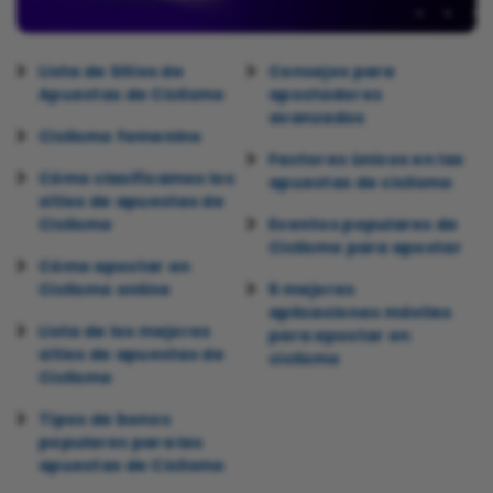
Lista de Sitios de
Consejos para
Apuestas de Ciclismo
apostadores
avanzados
Ciclismo femenino
Factores únicos en las
Cómo clasificamos los
apuestas de ciclismo
sitios de apuestas de
Ciclismo
Eventos populares de
Ciclismo para apostar
Cómo apostar en
Ciclismo online
5 mejores
aplicaciones móviles
Lista de los mejores
para apostar en
sitios de apuestas de
ciclismo
Ciclismo
Tipos de bonos
populares para las
apuestas de Ciclismo