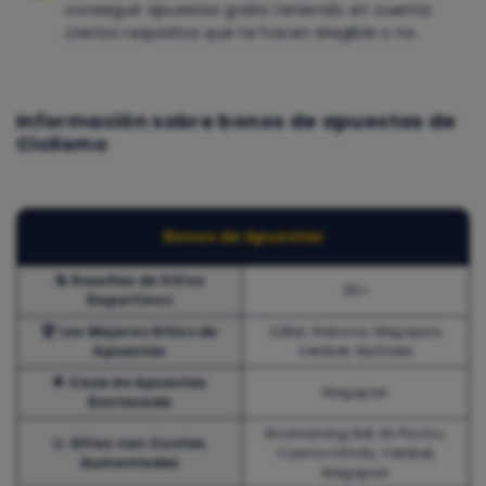
conseguir apuestas gratis teniendo en cuenta
ciertos requisitos que te hacen elegible o no.
Información sobre bonos de apuestas de
Ciclismo
Bonos de Apuestas
📝 Reseñas de Sitios
25+
Deportivos
🏆 Los Mejores Sitios de
22Bet, Rabona, Megapari,
Apuestas
Velobet, MyStake
🌟 Casa de Apuestas
Megapari
Destacada
Boomerang Bet, Mr.Pacho,
📈 Sitios con Cuotas
Casino Infinity, Velobet,
Aumentadas
Megapari