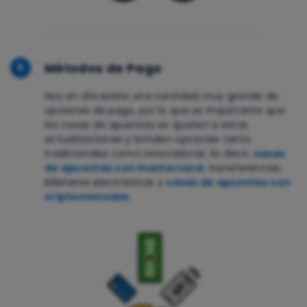
Métodos de Pago
5
Hoy en día existe una cantidad muy grande de
opciones de pago, por lo que es importante que
las casas de apuestas se ajusten a estas
actualizaciones y brinden opciones tanto
tradicionales como innovadoras. Es decir,
casas
de apuestas con mastercard
, transferencias,
billeteras electrónicas y
casas de apuestas con
criptomonedas
.