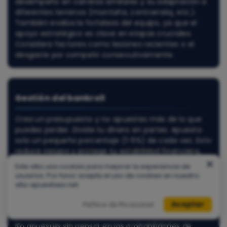
desempeño en carreras similares y su adaptación a
diferentes terrenos (montaña, contrarreloj, etc.).
También evalúa la fortaleza del equipo, ya que el
apoyo estratégico es clave en etapas cruciales.
Considera factores como lesiones recientes o el
desgaste por competir consecutivamente.
Gestión del bankroll
Crea un presupuesto y no apuestes más de lo que
puedes perder. Divide tu dinero en partes. Apuesta
solo un pequeño porcentaje (1-5%) de cada vez. Esto
reduce riesgos y protege tu estabilidad financiera,
incluso en pérdidas.
Este sitio usa cookies para mejorar la experiencia de
usuarios. Por favor acepta el uso de cookies en nuestro
sitio apuestaes.net.
Aceptar
Evitar errores comunes
Política de Privacidad
No apuestes sin pensar en las probabilidades de