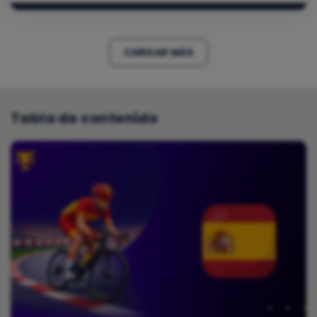
CARGAR MÁS
Tabla de contenido