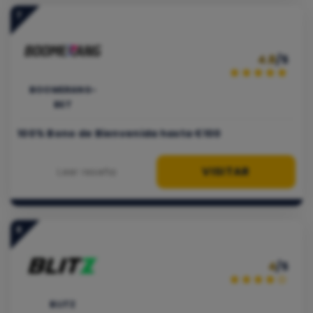
7
4.8
/5
BOOMERANG-
BET
100% Bono de Bienvenida hasta €100
VISITAR
Leer reseña
8
4
/5
BLITZ