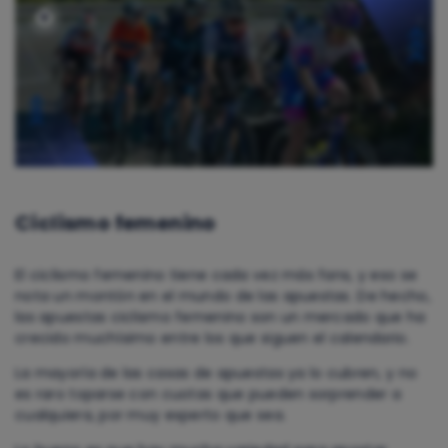
Ciclismo femenino
El ciclismo femenino tiene cada vez más fans, y eso se
nota un montón en el mundo de las apuestas. De hecho,
las apuestas ciclismo femenino son un mercado que ha
crecido muchísimo entre los que siguen el calendario.
La mayoría de las casas de apuestas ya lo cubren, y no
es raro toparse con cuotas que pueden sorprender a
cualquiera, por muy experto que sea.