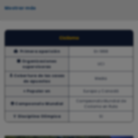
Mostrar más
Ciclismo
🏟 ️ Primera aparición
En 1868
🏢 Organizaciones
UCI
supervisoras
🔝 Cobertura de las casas
Media
de apuestas
⭐️ Popular en
Europa y Canadá
Campeonato Mundial de
🌍 Campeonato Mundial
Ciclismo en Ruta
🏅 Disciplina Olímpica
Sí