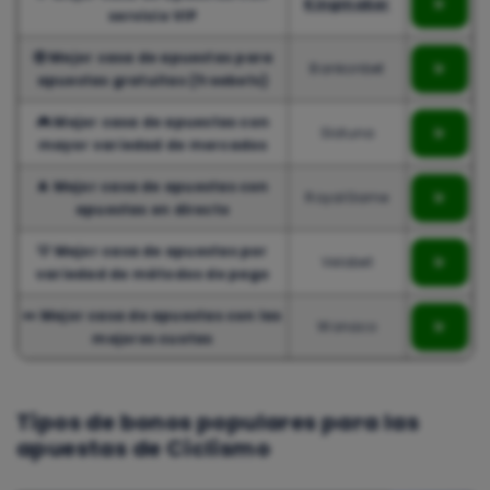
Kingmaker
Ir
servicio VIP
🤑 Mejor casa de apuestas para
Bankonbet
Ir
apuestas gratuitas (freebets)
🎮 Mejor casa de apuestas con
Slotuna
Ir
mayor variedad de mercados
🎩 Mejor casa de apuestas con
RoyalGame
Ir
apuestas en directo
💡 Mejor casa de apuestas por
Velobet
Ir
variedad de métodos de pago
👀 Mejor casa de apuestas con las
Wonaco
Ir
mejores cuotas
Tipos de bonos populares para las
apuestas de Ciclismo