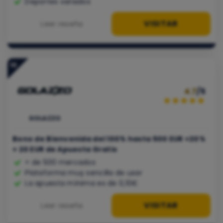
Deportes variados
VISITAR
Leer reseña
10
4.7
/5
GOLAZZO
Bono de Bienvenida del 100% hasta 500 EUR +20%
+ 20 EUR de Apuesta Gratis
+ de 500 mercados
Plataforma muy sencilla de usar
La apuesta mínima es de 0,10€
VISITAR
Leer reseña