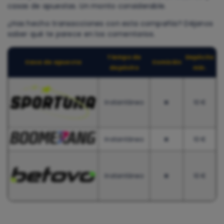
casas de apuestas. Un monto considerable.
¿Has hecho transacciones con esta compañía? Déjanos
saber qué te parece en los comentarios.
Tiempo de
Depósito
Casa de apuesta
Comisión
depósito
min.
Instantáneo
❌
10 €
Instantáneo
❌
10 €
Instantáneo
❌
10 €