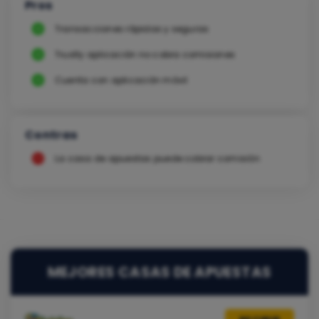
Pros
Transacciones rápidas y seguras
Trustly aplicación no cobra comisiones
Cuenta con aplicación móvil
Contras
La casa de apuestas puede cobrar comisión
MEJORES CASAS DE APUESTAS