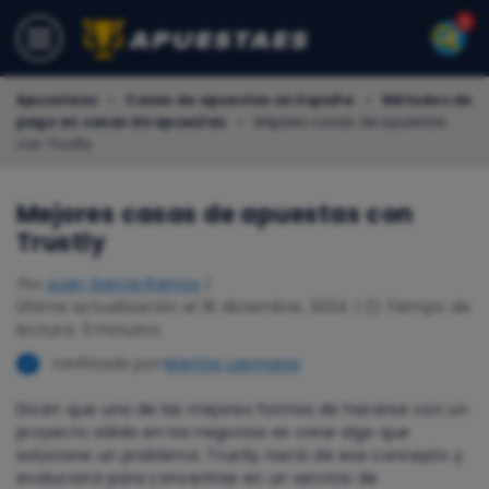
Apuestaes
»
Casas de apuestas en España
»
Μétodos de
pago en casas de apuestas
»
Mejores casas de apuestas
con Trustly
Mejores casas de apuestas con
Trustly
Por
Juan Garcia Ramos
|
Última actualización el 16 diciembre, 2024
⏲️ Tiempo de
lectura: 3 minutos
Verificado por
Martins Lasmanis
Dicen que una de las mejores formas de hacerse con un
proyecto sólido en los negocios es crear algo que
solucione un problema. Trustly nació de ese concepto y
evolucionó para convertirse en un servicio de