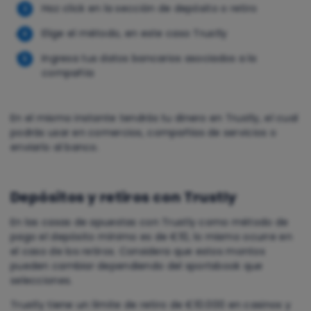
Haz click en la sección de depósito o retiro
Elige el método, en este caso Trustly
Ingresa tus datos bancarios asociados a la
compañía
En el mismo instante tendrás tu dinero en Trustly, el cual
podrás usar en comercios, compañías de servicios o
enviarlo al banco.
Depósitos y retiros con Trustly
En las casas de apuestas con Trustly como método de
pago el depósito mínimo es de €10, lo mismo ocurre en
el caso de los retiros. Considera que estos montos
pueden cambiar dependiendo del sportsbook que
selecciones.
Trustly tiene un límite de retiro de €10.000 en casinos y