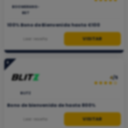
BOOMERANG-
BET
100% Bono de Bienvenida hasta €100
VISITAR
Leer reseña
8
4
/5
BLITZ
Bono de bienvenida de hasta 800%
VISITAR
Leer reseña