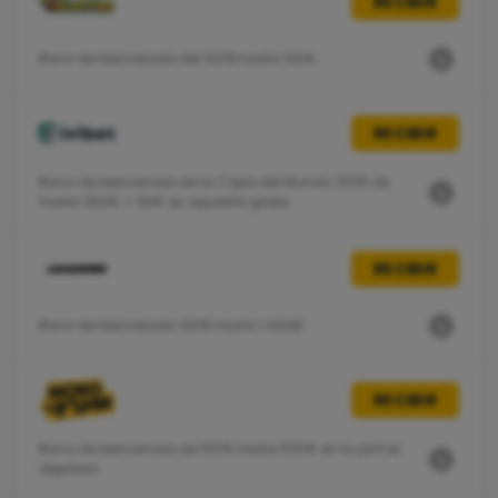
RECIBIR
Bono de bienvenida del 100% hasta 100€
RECIBIR
Bono de bienvenida de la Copa del Mundo 2026 de
hasta 350€ + 55€ en apuesta gratis
RECIBIR
Bono de bienvenida 100% hasta 1.000€
RECIBIR
Bono de bienvenida de 100% hasta 500€ en tu primer
depósito