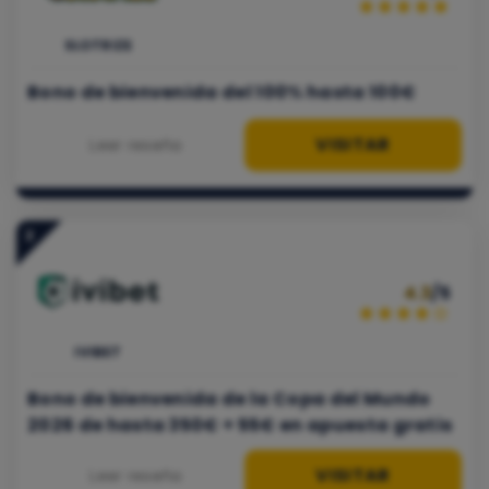
SLOTRIZE
Bono de bienvenida del 100% hasta 100€
VISITAR
Leer reseña
2
4.3
/5
IVIBET
Bono de bienvenida de la Copa del Mundo
2026 de hasta 350€ + 55€ en apuesta gratis
VISITAR
Leer reseña