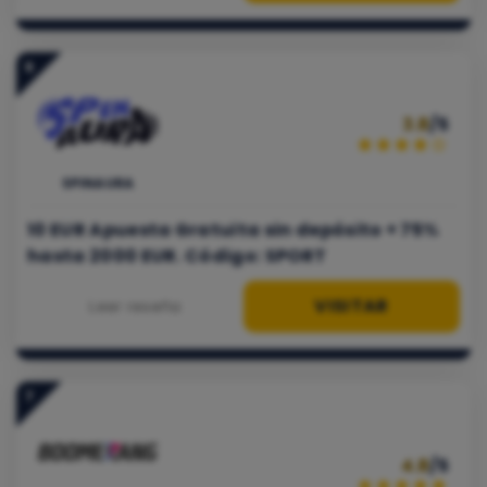
6
3.8
/5
SPINAURA
10 EUR Apuesta Gratuita sin depósito + 75%
hasta 2000 EUR. Código: SPORT
VISITAR
Leer reseña
7
4.8
/5