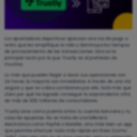
Los apostadores deportivos aprecian una vía de pago o
retiro que les simplifique la vida y disminuya los tiempos
de procesamiento de las transacciones. Esta es la
principal razón por la que Trustly es el preferido de
muchos.
Lo más que pueden llegar a durar sus operaciones son
24 horas, la mayoría son inmediatas. A través de una vía
segura y que no cobra comisiones por ello. Está más que
claro por qué ha logrado conseguir la sorprendente cifra
de más de 500 millones de consumidores.
Trustly sirve como puente entre tu cuenta bancaria y tu
casa de apuestas. No se trata de una billetera
electrónica como PayPal o Neteller, sino más bien un app
que permite efectuar todo más rápido en línea (como