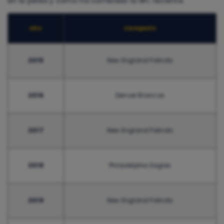
en la pelea y cómo ha cambiado la NFL reciente.
Año
Campeón
2015
New England Patriots
2016
Denver Broncos
2017
New England Patriots
2018
Philadelphia Eagles
2019
New England Patriots