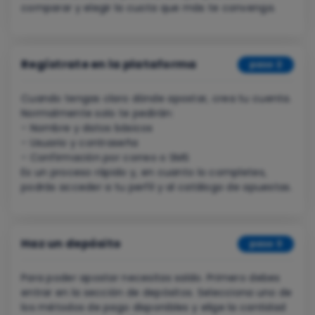
comparar y elegir la cuota que más te convenga.
Regístrate en la plataforma
paso 2
Cuando tengas claro dónde apostar, crea tu cuenta.
Normalmente solo te pedirán:
- Nombre y datos básicos
- Usuario y contraseña
- Confirmación por correo o SMS
Es un proceso rápido y, en cuanto lo completes,
podrás acceder a tu perfil y al catálogo de apuestas.
Haz un depósito
paso 3
Para poder apostar necesitas saldo. Primero debes
entrar en la sección de depósitos. Selecciona uno de
los métodos de pago disponibles y elige la cantidad