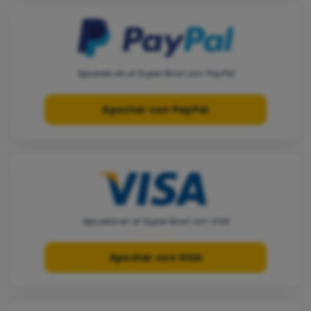
Apuesta en el Super Bowl con PayPal
Apostar con PayPal
Apuesta en el Super Bowl con VISA
Apostar con VISA