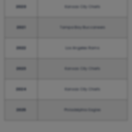
2020
Kansas City Chiefs
2021
Tampa Bay Buccaneers
2022
Los Angeles Rams
2023
Kansas City Chiefs
2024
Kansas City Chiefs
2025
Philadelphia Eagles