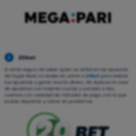
20bet
2
Si estás seguro de saber quien va arriba en las apuestas
del Super Bowl, no dudes en unirte a
20bet
para realizar
tus apuestas y ganar mucho dinero. Sin duda es la casa
de apuestas con mejores cuotas y sumado a eso,
cuentas con variedad de métodos de pago, con lo que
podrás depositar y retirar sin problemas.