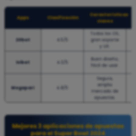
Características
Apps
Clasificación
P
claves
Todos los OS,
P
20bet
4.5/5
gran soporte
p
y UX.
P
Buen diseño,
Ivibet
4.3/5
p
fácil de usar.
Segura,
P
amplio
Megapari
4.8/5
p
mercado de
apuestas.
Mejores 3 aplicaciones de apuestas
para el Super Bowl 2024