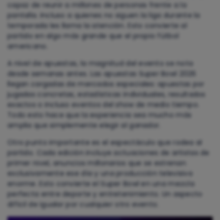
capaz de reunir a millones de personas frente a la
pantalla. Incluso a quienes no siguen la liga durante la
temporada les llama la atención. Esto convierte al
partido en algo más grande que el propio fútbol
americano.
A nivel de apuestas, la magnitud del evento se nota
desde semanas antes. Las apuestas Super Bowl 2026
llegan cargadas de mercados especiales: apuestas por
jugadas concretas, estadísticas individuales, resultados
exactos o incluso eventos del show de medio tiempo.
Todo esto hace que la experiencia sea mucho más
amplia que simplemente elegir al ganador.
Otro punto importante es el espectáculo que rodea al
partido. Cada edición incluye actuaciones de artistas de
primer nivel, anuncios millonarios que se estrenan
exclusivamente ese día y una producción televisiva
enorme. Esto convierte el Super Bowl en una mezcla
perfecta entre deporte y entretenimiento. Un aspecto
difícil de igualar por cualquier otro evento.