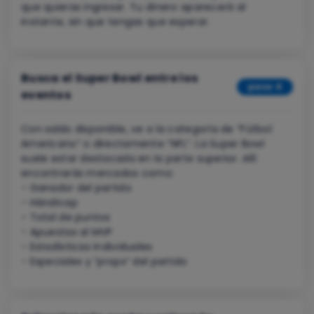
que quieras ingresar. Tu dinero aparecerá al
instante, sin que tengas que esperar.
Busca el Super Bowl entre los
paso 4
eventos
Con saldo disponible, ve a la categoría de “Fútbol
Americano” o directamente “NFL”. La Super Bowl
suele estar destacada en la parte superior. Allí
encontrarás mercados como:
- Ganador del partido
- Hándicap
- Total de puntos
- Apuestas al MVP
- Estadísticas individuales
- Especiales y “props” del partido